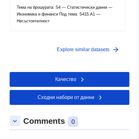
Тема на брошурата: S4 — Статистически данни —
Времеви
01 January 2001
Икономика и финанси Под тема: S415.A1 —
обхват:
 -
31 December 2001
Несъстоятелност
arrow_forward
Explore similar datasets
Качество
Сходни набори от данни
Comments
keyboard_arrow_down
0