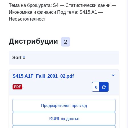
Тема на брошурата: S4 — Статистически данни —
Икономика и финанси Под тема: S415.A1 —
Несъстоятелност
Дистрибуции
2
Sort
S415.A1F_Faill_2001_02.pdf
-
PDF
0
Предварителен преглед
URL за достъп