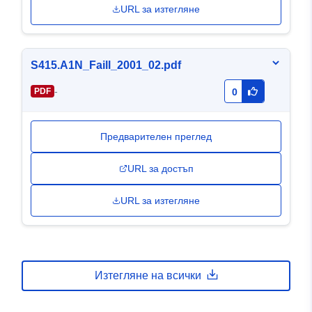
URL за изтегляне
S415.A1N_Faill_2001_02.pdf
-
PDF
0
Предварителен преглед
URL за достъп
URL за изтегляне
Изтегляне на всички