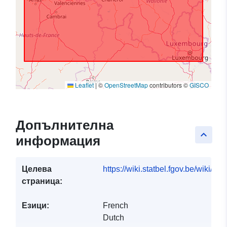
Leaflet
|
©
OpenStreetMap
contributors ©
GISCO
Допълнителна
keyboard_arrow_up
информация
Целева
https://wiki.statbel.fgov.be/wiki/I
страница:
Езици:
French
Dutch