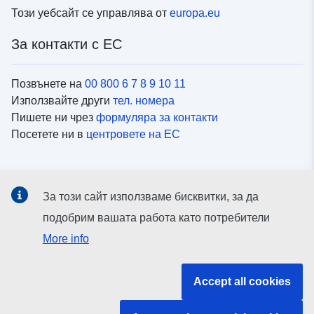
Този уебсайт се управлява от
europa.eu
За контакти с ЕС
Позвънете на
00 800 6 7 8 9 10 11
Използвайте други
тел. номера
Пишете ни чрез
формуляра за контакти
Посетете ни в
центровете на ЕС
Социални медии
За този сайт използваме бисквитки, за да
Вижте профили на ЕС в
социалните медии
подобрим вашата работа като потребители
More info
Институции и органи на ЕС
Accept all cookies
ърсене на всички институции и органи на ЕС