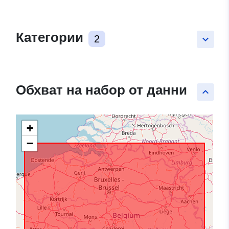
Категории
2
keyboard_arrow_down
Обхват на набор от данни
keyboard_arrow_up
+
−