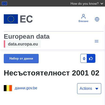
How do you know?
Влизане
European data
data.europa.eu
0
Набор от данни
Несъстоятелност 2001 02
данни.gov.be
Actions