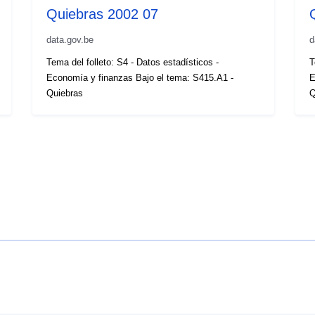
Quiebras 2002 07
data.gov.be
d
Tema del folleto: S4 - Datos estadísticos -
T
Economía y finanzas Bajo el tema: S415.A1 -
E
Quiebras
Q