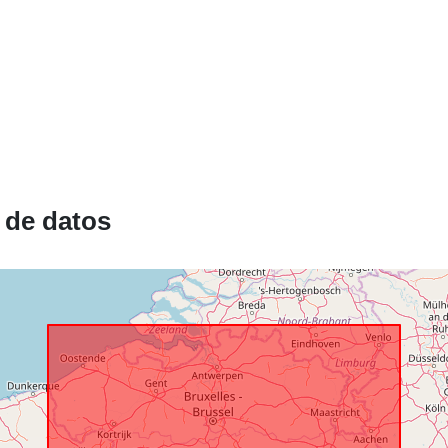
catálogo:
Espacial:
 de datos
Identificador
uriRef:
Derechos de
acceso:
Cobertura