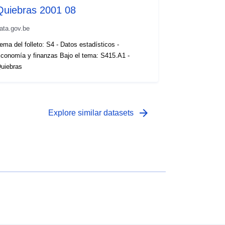
Quiebras 2001 08
ata.gov.be
ema del folleto: S4 - Datos estadísticos -
conomía y finanzas Bajo el tema: S415.A1 -
uiebras
arrow_forward
Explore similar datasets