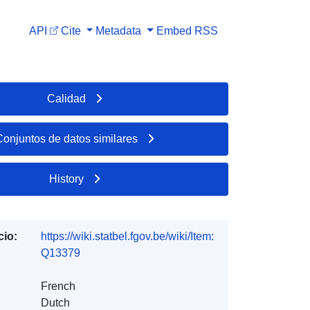
API
Cite
Metadata
Embed
RSS
Calidad
Conjuntos de datos similares
History
cio:
https://wiki.statbel.fgov.be/wiki/Item:
Q13379
French
Dutch