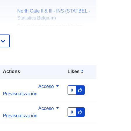
North Gate II & III - INS (STATBEL -
Statistics Belgium)
Dirección de correo electrónico:
mailto:statbel@economie.fgov.be
Página principal :
https://statbel.fgov.be/
Statbel (Generaldirektion Statistik -
Statistics Belgium)
Actions
Likes
Dirección de correo electrónico:
mailto:statbel@economie.fgov.be
Acceso
0
Previsualización
URL:
https://statbel.fgov.be/en
https://statbel.fgov.be/nl
https://statbel.fgov.be/fr
Acceso
0
https://statbel.fgov.be/de
Previsualización
Añadido a data.europa.eu:
14