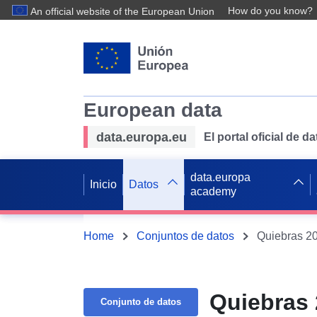
How do you know?
An official website of the European Union
European data
data.europa.eu
El portal oficial de 
data.europa
Inicio
Datos
academy
Home
Conjuntos de datos
Quiebras 2
Quiebras 
Conjunto de datos