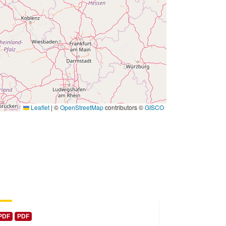
 -
31 December 2002
Leaflet
|
©
OpenStreetMap
contributors ©
GISCO
PDF
PDF