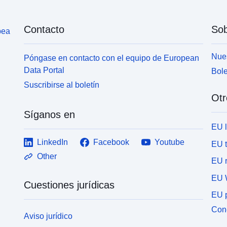
Contacto
Sob
pea
Nues
Póngase en contacto con el equipo de European
Data Portal
Bole
Suscribirse al boletín
Otr
Síganos en
EU 
LinkedIn
Facebook
Youtube
EU 
Other
EU r
EU 
Cuestiones jurídicas
EU p
Cone
Aviso jurídico