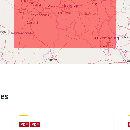
temporal:
res
PDF
PDF