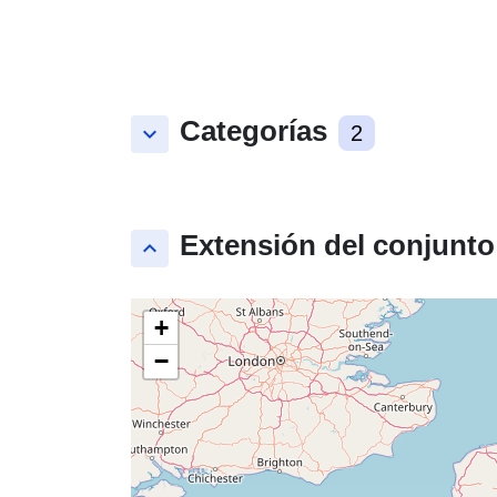
Categorías
keyboard_arrow_down
2
Extensión del conjunto
keyboard_arrow_up
+
−