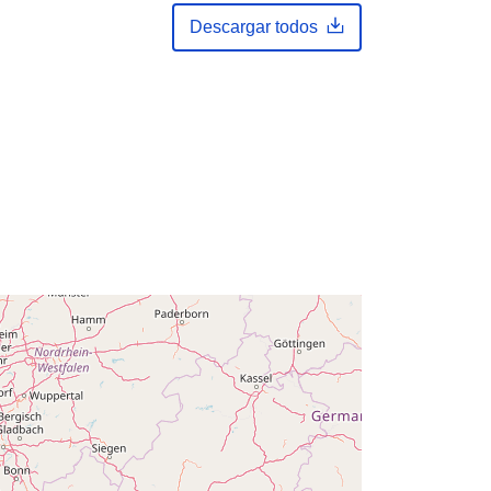
February 2024
Descargar todos
Actualizado en data.europa.eu:
30
July 2026
Coordenadas:
[ [ 2.54, 51.51 ], [ 6.41,
51.51 ], [ 6.41, 49.49 ], [ 2.54, 49.49 ],
[ 2.54, 51.51 ] ]
Tipo:
Polygon
es:
Q13379#ID
http://data.europa.eu/88u/dataset/q1
3379-id
public
01 January 2002