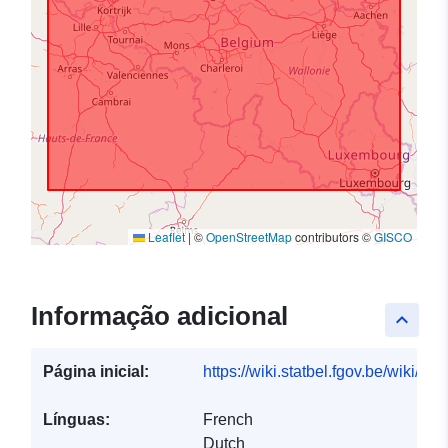
Leaflet
|
©
OpenStreetMap
contributors ©
GISCO
Informação adicional
keyboard_arrow_up
Página inicial:
https://wiki.statbel.fgov.be/wiki/I
Línguas:
French
Dutch