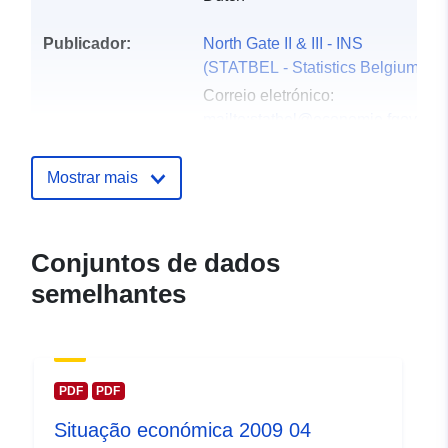
Publicador:
North Gate II & III - INS
(STATBEL - Statistics Belgium)
Correio eletrónico:
mailto:statbel@economie.fgov.be
Página inicial:
https://statbel.fgov.be/
Mostrar mais
Pontos de
Statbel (Direction générale
contacto:
Statistique - Statistics Belgium)
Conjuntos de dados
Correio eletrónico:
semelhantes
mailto:statbel@economie.fgov.be
URL:
https://statbel.fgov.be/en
https://statbel.fgov.be/de
https://statbel.fgov.be/nl
PDF
PDF
https://statbel.fgov.be/fr
Situação económica 2009 04