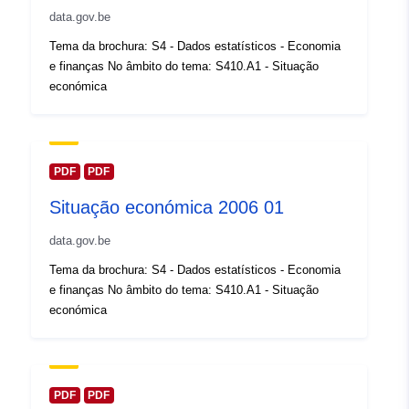
Registo do
Acrescentado à data.europa.eu:
data.gov.be
catálogo:
14 February 2024
Tema da brochura: S4 - Dados estatísticos - Economia
Atualizado em data.europa.eu:
e finanças No âmbito do tema: S410.A1 - Situação
30 July 2026
económica
Espacial:
Coordenadas:
[ [ 2.54, 51.51
], [ 6.41, 51.51 ], [ 6.41, 49.49
], [ 2.54, 49.49 ], [ 2.54, 51.51
PDF
PDF
] ]
Situação económica 2006 01
Tipo:
Polygon
data.gov.be
Identificadores:
Q13506#ID
Tema da brochura: S4 - Dados estatísticos - Economia
e finanças No âmbito do tema: S410.A1 - Situação
uriRef:
http://data.europa.eu/88u/dataset/
económica
id
Direitos de
public
acesso:
PDF
PDF