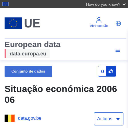
How do you know?
Abrir sessão
European data
data.europa.eu
0
Conjunto de dados
Situação económica 2006
06
data.gov.be
Actions