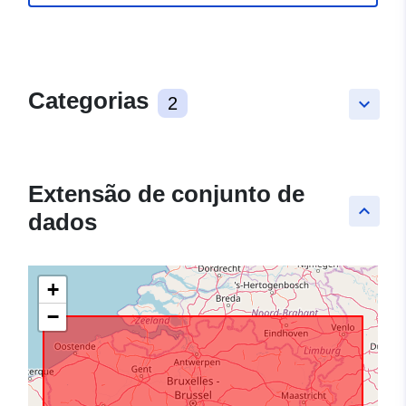
Categorias
2
keyboard_arrow_down
Extensão de conjunto de
keyboard_arrow_up
dados
+
−