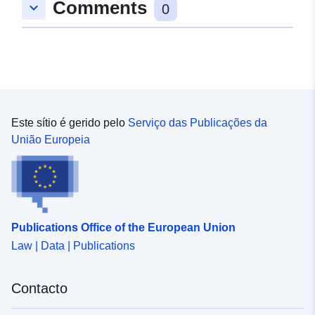
Comments
keyboard_arrow_down
0
Este sítio é gerido pelo
Serviço das Publicações da
União Europeia
Publications Office of the European Union
Law | Data | Publications
Contacto