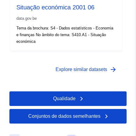
Situação económica 2001 06
Zakres czasowy:
01 January 2006
 -
31 December 2006
data.gov.be
Tema da brochura: S4 - Dados estatísticos - Economia
e finanças No âmbito do tema: S410.A1 - Situação
económica
arrow_forward
Explore similar datasets
Qualidade
Conjuntos de dados semelhantes