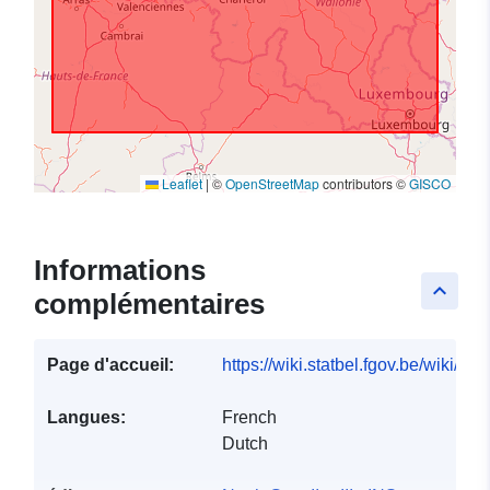
Leaflet
|
©
OpenStreetMap
contributors ©
GISCO
Informations
keyboard_arrow_up
complémentaires
Page d'accueil:
https://wiki.statbel.fgov.be/wiki/I
Langues:
French
Dutch