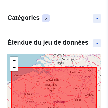
Catégories
2
keyboard_arrow_down
Étendue du jeu de données
keyboard_arrow_up
+
−