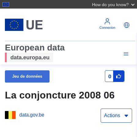
How do you know?
Connexion
European data
data.europa.eu
0
Jeu de données
La conjoncture 2008 06
data.gov.be
Actions