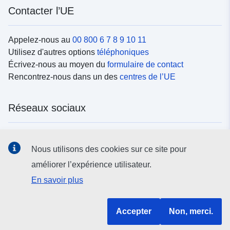
Contacter l’UE
Appelez-nous au
00 800 6 7 8 9 10 11
Utilisez d'autres options
téléphoniques
Écrivez-nous au moyen du
formulaire de contact
Rencontrez-nous dans un des
centres de l’UE
Réseaux sociaux
Trouvez l’UE sur les
réseaux sociaux
Nous utilisons des cookies sur ce site pour
améliorer l’expérience utilisateur.
Institutions et organes de l’UE
En savoir plus
Rechercher tous les organes et institutions de l’UE
Accepter
Non, merci.