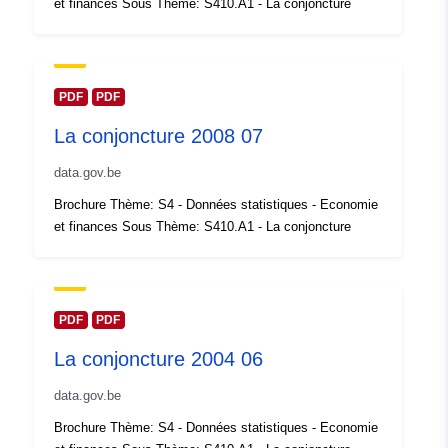
et finances Sous Thème: S410.A1 - La conjoncture
Mise à jour sur data.europa.eu:
30 July 2026
spatial:
Coordonnées:
[ [ 2.54, 51.51
PDF
PDF
], [ 6.41, 51.51 ], [ 6.41, 49.49
La conjoncture 2008 07
], [ 2.54, 49.49 ], [ 2.54, 51.51
] ]
data.gov.be
Type:
Polygon
Brochure Thème: S4 - Données statistiques - Economie
et finances Sous Thème: S410.A1 - La conjoncture
Identificateurs:
Q13529#ID
uriRef:
http://data.europa.eu/88u/dataset/
id
PDF
PDF
La conjoncture 2004 06
Droits d'accès:
public
data.gov.be
Couverture
01 January 2008
Brochure Thème: S4 - Données statistiques - Economie
temporelle:
 -
31 December 2008