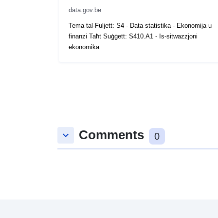
data.gov.be
Tema tal-Fuljett: S4 - Data statistika - Ekonomija u
finanzi Taħt Suġġett: S410.A1 - Is-sitwazzjoni
ekonomika
Comments
keyboard_arrow_down
0