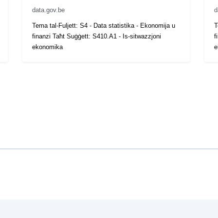
data.gov.be
d
Tema tal-Fuljett: S4 - Data statistika - Ekonomija u
T
finanzi Taħt Suġġett: S410.A1 - Is-sitwazzjoni
f
ekonomika
e