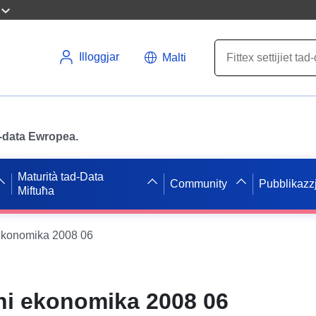
Illoggjar
Malti
ad-data Ewropea.
Maturità tad-Data
Community
Pubblikazzj
Miftuħa
 ekonomika 2008 06
oni ekonomika 2008 06