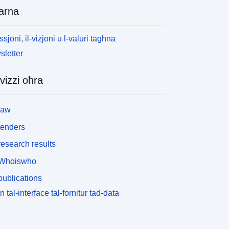
arna
ssjoni, il-viżjoni u l-valuri tagħna
letter
vizzi oħra
law
tenders
esearch results
Whoiswho
ublications
n tal-interface tal-fornitur tad-data