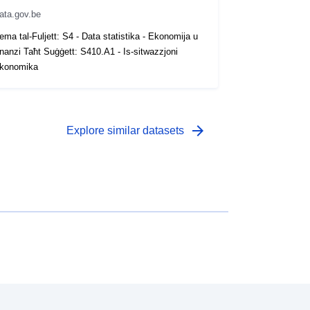
ata.gov.be
ema tal-Fuljett: S4 - Data statistika - Ekonomija u
inanzi Taħt Suġġett: S410.A1 - Is-sitwazzjoni
konomika
arrow_forward
Explore similar datasets