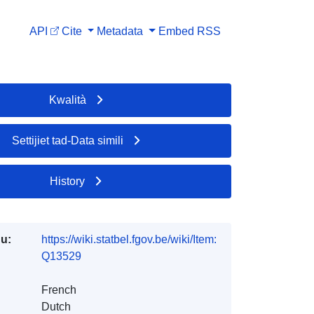
API
Cite
Metadata
Embed
RSS
Kwalità
Settijiet tad-Data simili
History
du:
https://wiki.statbel.fgov.be/wiki/Item:
Q13529
French
Dutch