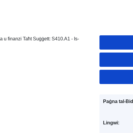
ja u finanzi Taħt Suġġett: S410.A1 - Is-
Paġna tal-Bi
Lingwi: