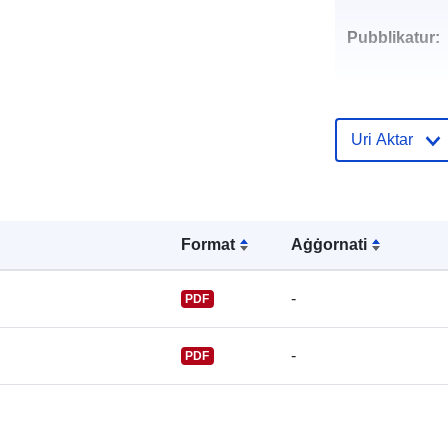
Pubblikatur:
Uri Aktar
Punti ta' Kunt
Format
Aġġornati
-
PDF
-
PDF
Reġistru tal-