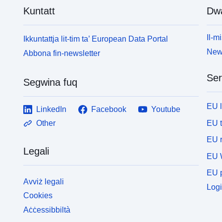
Kuntatt
Dw
Il-mi
Ikkuntattja lit-tim ta’ European Data Portal
News
Abbona fin-newsletter
Ser
Segwina fuq
EU 
LinkedIn
Facebook
Youtube
EU 
Other
EU r
Legali
EU 
EU p
Avviż legali
Logi
Cookies
Aċċessibbiltà