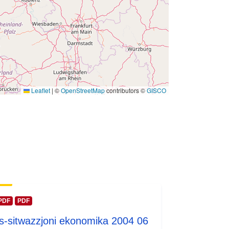
 -
31 December 2008
Leaflet
|
©
OpenStreetMap
contributors ©
GISCO
PDF
PDF
Is-sitwazzjoni ekonomika 2004 06