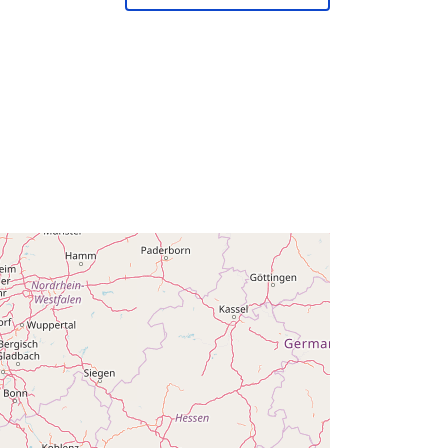
February 2024
Aġġornat fuq data.europa.eu:
30
July 2026
Koordinati:
[ [ 2.54, 51.51 ], [ 6.41,
51.51 ], [ 6.41, 49.49 ], [ 2.54, 49.49 ],
[ 2.54, 51.51 ] ]
Tip:
Polygon
Q13529#ID
http://data.europa.eu/88u/dataset/q1
3529-id
public
01 January 2008