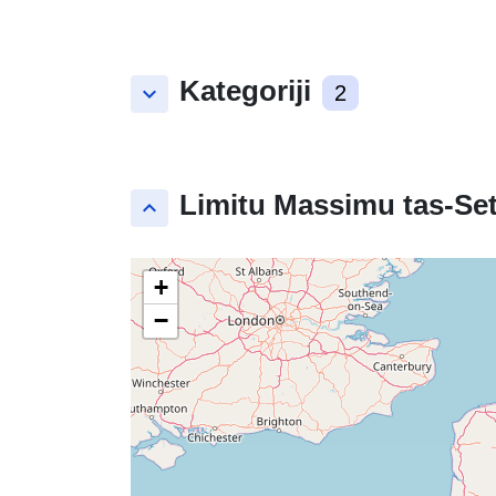
Kategoriji
keyboard_arrow_down
2
Limitu Massimu tas-Set
keyboard_arrow_up
+
−