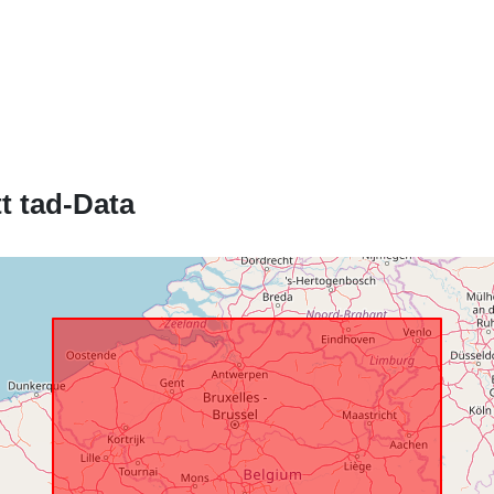
Katalgu:
Spazjali:
t tad-Data
Identifikaturi:
uriRef:
Drittijiet ta'
Aċċess:
Kopertura