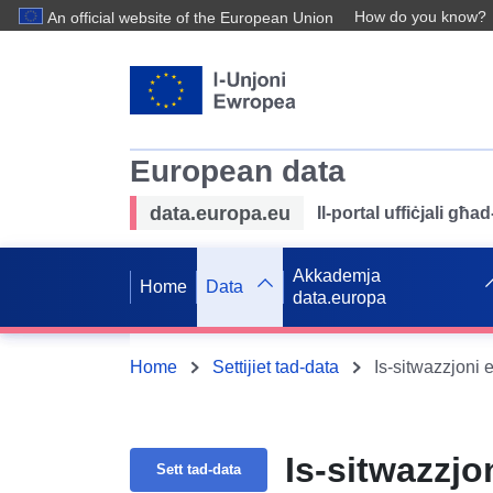
How do you know?
An official website of the European Union
European data
data.europa.eu
Il-portal uffiċjali għ
Akkademja
Home
Data
data.europa
Home
Settijiet tad-data
Is-sitwazzjoni
Is-sitwazzj
Sett tad-data