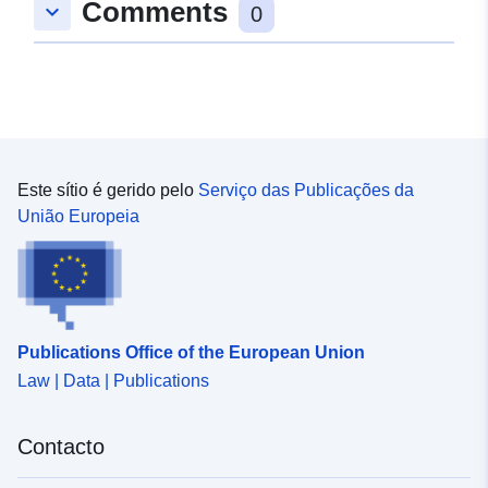
Comments
keyboard_arrow_down
0
Este sítio é gerido pelo
Serviço das Publicações da
União Europeia
Publications Office of the European Union
Law | Data | Publications
Contacto