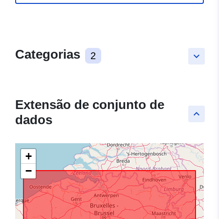
Categorias
2
keyboard_arrow_down
Extensão de conjunto de
keyboard_arrow_up
dados
+
−