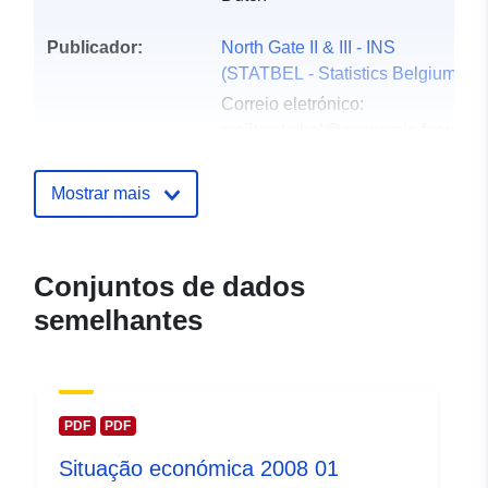
Publicador:
North Gate II & III - INS
(STATBEL - Statistics Belgium)
Correio eletrónico:
mailto:statbel@economie.fgov.be
Página inicial:
https://statbel.fgov.be/
Mostrar mais
Pontos de
Statbel (Algemene Directie
contacto:
Statistiek - Statistics Belgium)
Conjuntos de dados
Correio eletrónico:
semelhantes
mailto:statbel@economie.fgov.be
URL:
https://statbel.fgov.be/fr
https://statbel.fgov.be/nl
https://statbel.fgov.be/de
PDF
PDF
https://statbel.fgov.be/en
Situação económica 2008 01