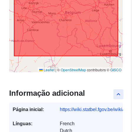
Leaflet
|
©
OpenStreetMap
contributors ©
GISCO
Informação adicional
keyboard_arrow_up
Página inicial:
https://wiki.statbel.fgov.be/wiki/I
Línguas:
French
Dutch