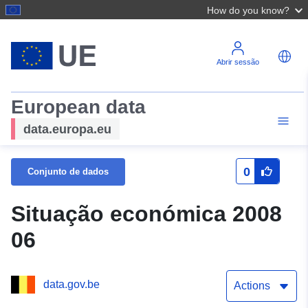
How do you know?
Abrir sessão
European data
data.europa.eu
0
Conjunto de dados
Situação económica 2008
06
data.gov.be
Actions