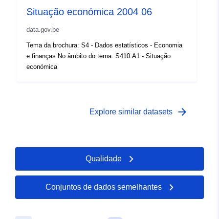
Situação económica 2004 06
Zakres czasowy:
01 January 2008
 -
31 December 2008
data.gov.be
Tema da brochura: S4 - Dados estatísticos - Economia
e finanças No âmbito do tema: S410.A1 - Situação
económica
arrow_forward
Explore similar datasets
Qualidade
Conjuntos de dados semelhantes