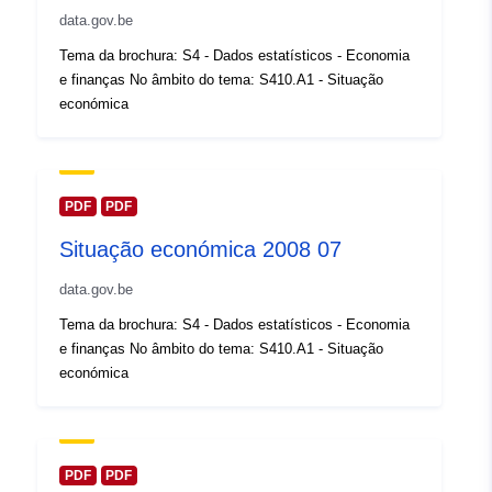
Registo do
Acrescentado à data.europa.eu:
data.gov.be
catálogo:
14 February 2024
Tema da brochura: S4 - Dados estatísticos - Economia
Atualizado em data.europa.eu:
e finanças No âmbito do tema: S410.A1 - Situação
30 July 2026
económica
Espacial:
Coordenadas:
[ [ 2.54, 51.51
], [ 6.41, 51.51 ], [ 6.41, 49.49
], [ 2.54, 49.49 ], [ 2.54, 51.51
PDF
PDF
] ]
Situação económica 2008 07
Tipo:
Polygon
data.gov.be
Identificadores:
Q13529#ID
Tema da brochura: S4 - Dados estatísticos - Economia
e finanças No âmbito do tema: S410.A1 - Situação
uriRef:
http://data.europa.eu/88u/dataset/
económica
id
Direitos de
public
acesso:
PDF
PDF