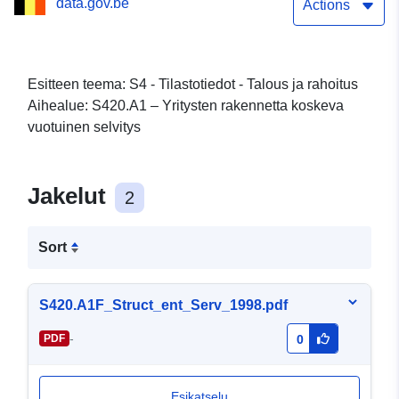
data.gov.be
Actions
Esitteen teema: S4 - Tilastotiedot - Talous ja rahoitus
Aihealue: S420.A1 – Yritysten rakennetta koskeva
vuotuinen selvitys
Jakelut
2
Sort
S420.A1F_Struct_ent_Serv_1998.pdf
-
PDF
0
Esikatselu