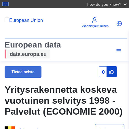
How do you know?
Sisäänkirjautuminen
European data
data.europa.eu
0
Tietoaineisto
Yritysrakennetta koskeva
vuotuinen selvitys 1998 -
Palvelut (ECONOMIE 2000)