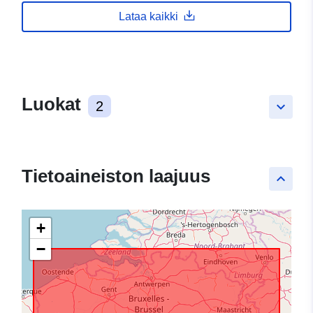
Lataa kaikki
Luokat
2
keyboard_arrow_down
Tietoaineiston laajuus
keyboard_arrow_up
+
−