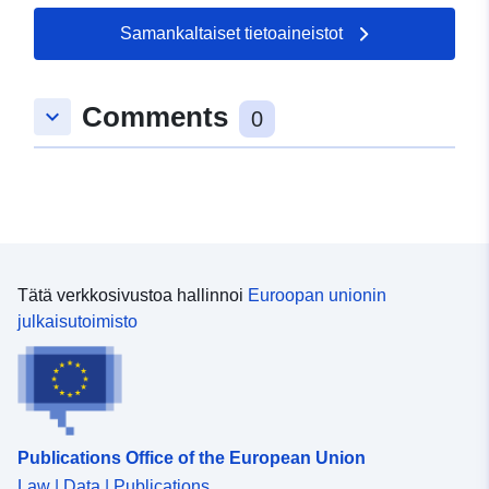
Samankaltaiset tietoaineistot
Comments
keyboard_arrow_down
0
Tätä verkkosivustoa hallinnoi
Euroopan unionin
julkaisutoimisto
Publications Office of the European Union
Law | Data | Publications