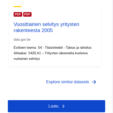
Ajallinen
01 January 1998
kattavuus:
 -
31 December 1998
PDF
PDF
Vuosittainen selvitys yritysten
rakenteesta 2005
data.gov.be
Esitteen teema: S4 - Tilastotiedot - Talous ja rahoitus
Aihealue: S420.A1 – Yritysten rakennetta koskeva
vuotuinen selvitys
arrow_forward
Explore similar datasets
Laatu