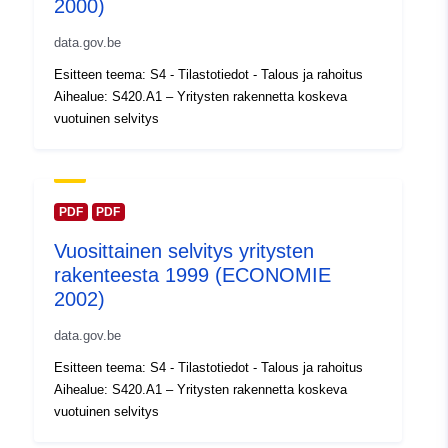
2000)
Luetteloluetteloa
Lisätty dataan.europa.eu:
14
koskeva rekisteri:
February 2024
data.gov.be
Päivitetty data.europa.eu:
30
Esitteen teema: S4 - Tilastotiedot - Talous ja rahoitus
July 2026
Aihealue: S420.A1 – Yritysten rakennetta koskeva
vuotuinen selvitys
Alueellinen:
Koordinaatit:
[ [ 2.54, 51.51 ],
[ 6.41, 51.51 ], [ 6.41, 49.49 ],
[ 2.54, 49.49 ], [ 2.54, 51.51 ]
]
PDF
PDF
Tyyppi:
Polygon
Vuosittainen selvitys yritysten
rakenteesta 1999 (ECONOMIE
Tunnisteet:
Q13555#ID
2002)
data.gov.be
uriRef:
http://data.europa.eu/88u/dataset/
id
Esitteen teema: S4 - Tilastotiedot - Talous ja rahoitus
Aihealue: S420.A1 – Yritysten rakennetta koskeva
Käyttöoikeudet:
public
vuotuinen selvitys