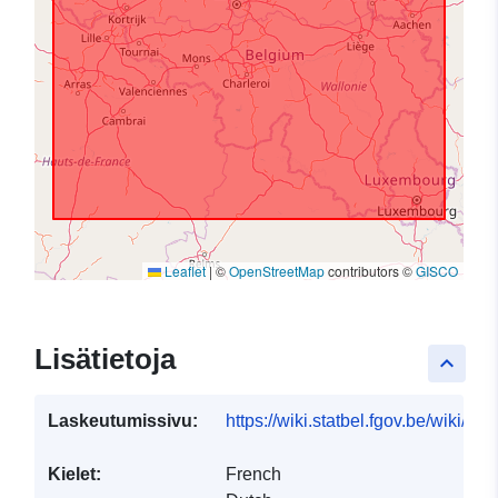
Leaflet
|
©
OpenStreetMap
contributors ©
GISCO
Lisätietoja
keyboard_arrow_up
Laskeutumissivu:
https://wiki.statbel.fgov.be/wiki/I
Kielet:
French