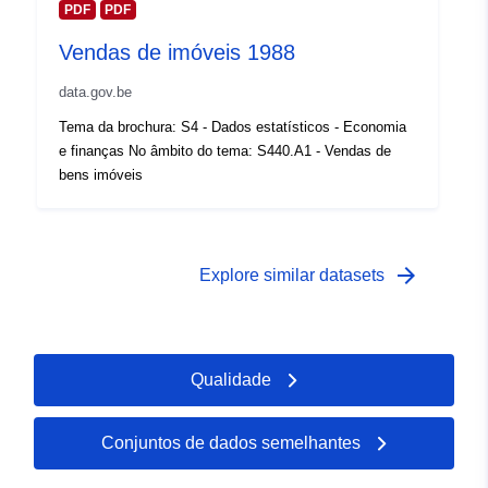
PDF
PDF
Zakres czasowy:
01 January 2002
Vendas de imóveis 1988
 -
31 December 2002
data.gov.be
Tema da brochura: S4 - Dados estatísticos - Economia
e finanças No âmbito do tema: S440.A1 - Vendas de
bens imóveis
arrow_forward
Explore similar datasets
Qualidade
Conjuntos de dados semelhantes