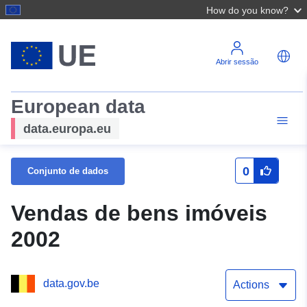
How do you know?
Abrir sessão
European data
data.europa.eu
0
Conjunto de dados
Vendas de bens imóveis
2002
data.gov.be
Actions