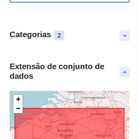
Categorias
2
keyboard_arrow_down
Extensão de conjunto de
keyboard_arrow_up
dados
+
−