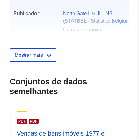
Publicador:
North Gate II & III - INS
(STATBEL - Statistics Belgium)
Correio eletrónico:
mailto:statbel@economie.fgov.be
Página inicial:
https://statbel.fgov.be/
Mostrar mais
Pontos de
Statbel (Algemene Directie
contacto:
Statistiek - Statistics Belgium)
Conjuntos de dados
Correio eletrónico:
semelhantes
mailto:statbel@economie.fgov.be
URL:
https://statbel.fgov.be/nl
https://statbel.fgov.be/de
https://statbel.fgov.be/fr
PDF
PDF
https://statbel.fgov.be/en
Vendas de bens imóveis 1977 e