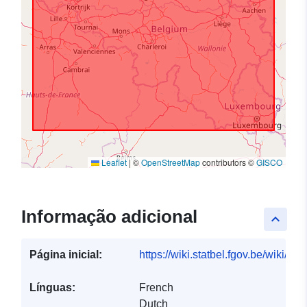
Leaflet
|
©
OpenStreetMap
contributors ©
GISCO
Informação adicional
keyboard_arrow_up
Página inicial:
https://wiki.statbel.fgov.be/wiki/I
Línguas:
French
Dutch