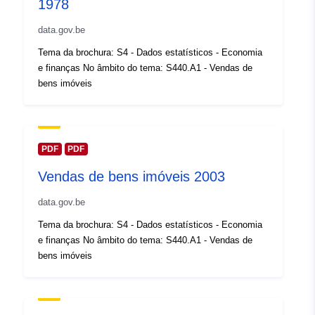
Registo do
1978
Acrescentado à data.europa.eu:
catálogo:
14 February 2024
data.gov.be
Atualizado em data.europa.eu:
Tema da brochura: S4 - Dados estatísticos - Economia
30 July 2026
e finanças No âmbito do tema: S440.A1 - Vendas de
bens imóveis
Espacial:
Coordenadas:
[ [ 2.54, 51.51
], [ 6.41, 51.51 ], [ 6.41, 49.49
], [ 2.54, 49.49 ], [ 2.54, 51.51
] ]
PDF
PDF
Tipo:
Polygon
Vendas de bens imóveis 2003
Identificadores:
Q13592#ID
data.gov.be
Tema da brochura: S4 - Dados estatísticos - Economia
uriRef:
http://data.europa.eu/88u/dataset/
e finanças No âmbito do tema: S440.A1 - Vendas de
id
bens imóveis
Direitos de
public
acesso: