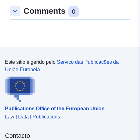
Comments
keyboard_arrow_down
0
Este sítio é gerido pelo
Serviço das Publicações da
União Europeia
Publications Office of the European Union
Law | Data | Publications
Contacto