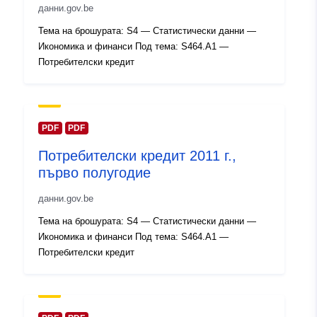
данни.gov.be
Каталожен
Добавено към data.europa.eu:
14
Тема на брошурата: S4 — Статистически данни —
запис:
February 2024
Икономика и финанси Под тема: S464.A1 —
Актуализирана на data.europa.eu
Потребителски кредит
30 July 2026
Пространствени
Координати:
[ [ 2.54, 51.51
:
], [ 6.41, 51.51 ], [ 6.41, 49.49
PDF
PDF
], [ 2.54, 49.49 ], [ 2.54, 51.51
Потребителски кредит 2011 г.,
] ]
първо полугодие
Тип:
Polygon
данни.gov.be
Идентификатор
Q13613#ID
Тема на брошурата: S4 — Статистически данни —
и:
Икономика и финанси Под тема: S464.A1 —
Потребителски кредит
uriRef:
http://data.europa.eu/88u/dataset/
id