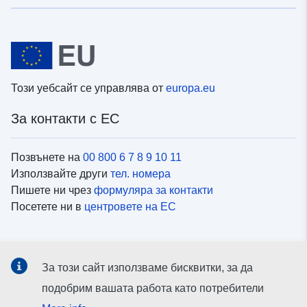
Този уебсайт се управлява от
europa.eu
За контакти с ЕС
Позвънете на
00 800 6 7 8 9 10 11
Използвайте други
тел. номера
Пишете ни чрез
формуляра за контакти
Посетете ни в
центровете на ЕС
Социални медии
За този сайт използваме бисквитки, за да
Вижте профили на ЕС в
социалните медии
подобрим вашата работа като потребители