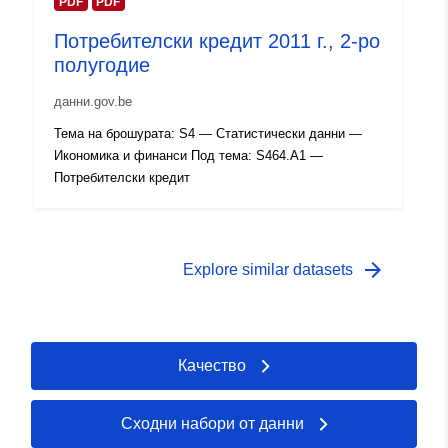
Права за
PDF
PDF
public
достъп:
Потребителски кредит 2011 г., 2-ро
полугодие
Времеви
01 January 2009
обхват:
данни.gov.be
 -
31 December 2009
Тема на брошурата: S4 — Статистически данни —
Икономика и финанси Под тема: S464.A1 —
Потребителски кредит
arrow_forward
Explore similar datasets
Качество
Сходни набори от данни