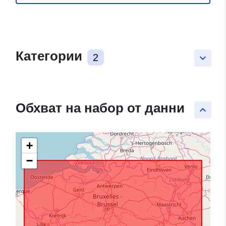
Категории
2
keyboard_arrow_down
Обхват на набор от данни
keyboard_arrow_up
+
−