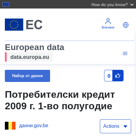
How do you know?
Влизане
European data
data.europa.eu
0
Набор от данни
Потребителски кредит
2009 г. 1-во полугодие
данни.gov.be
Actions