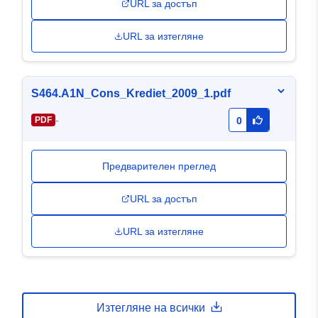
URL за достъп
URL за изтегляне
S464.A1N_Cons_Krediet_2009_1.pdf
-
PDF
0
Предварителен преглед
URL за достъп
URL за изтегляне
Изтегляне на всички