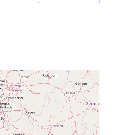
February 2024
Aġġornat fuq data.europa.eu:
30
July 2026
Koordinati:
[ [ 2.54, 51.51 ], [ 6.41,
51.51 ], [ 6.41, 49.49 ], [ 2.54, 49.49 ],
[ 2.54, 51.51 ] ]
Tip:
Polygon
Q13668#ID
http://data.europa.eu/88u/dataset/q1
3668-id
public
01 January 2003