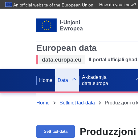
How do you know?
An official website of the European Union
European data
data.europa.eu
Il-portal uffiċjali għ
Akkademja
Home
Data
data.europa
Home
Settijiet tad-data
Produzzjoni u k
Produzzjoni 
Sett tad-data