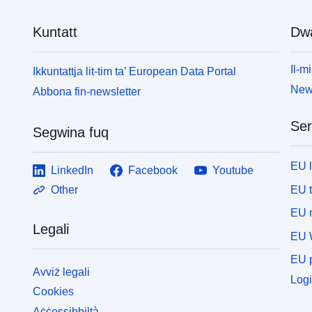
Kuntatt
Dw
Il-mi
Ikkuntattja lit-tim ta’ European Data Portal
News
Abbona fin-newsletter
Ser
Segwina fuq
EU 
LinkedIn
Facebook
Youtube
EU 
Other
EU r
Legali
EU 
EU p
Avviż legali
Logi
Cookies
Aċċessibbiltà