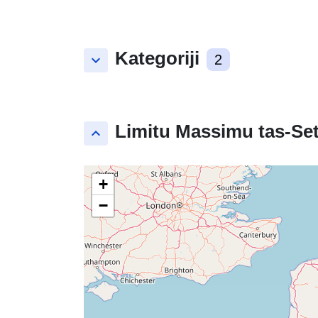
Kategoriji
keyboard_arrow_down
2
Limitu Massimu tas-Set
keyboard_arrow_up
+
−