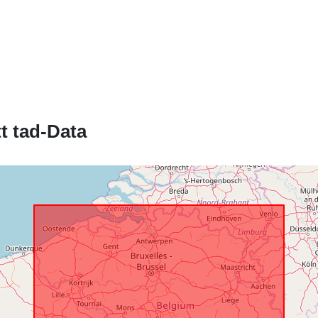
Katalgu:
Spazjali:
t tad-Data
Identifikaturi:
uriRef:
Drittijiet ta'
Aċċess:
Kopertura