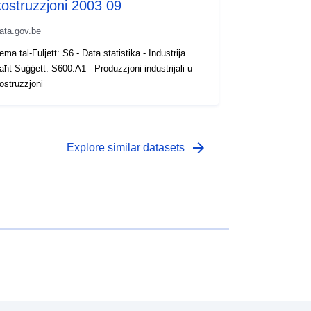
kostruzzjoni 2003 09
ata.gov.be
ema tal-Fuljett: S6 - Data statistika - Industrija
aħt Suġġett: S600.A1 - Produzzjoni industrijali u
ostruzzjoni
arrow_forward
Explore similar datasets