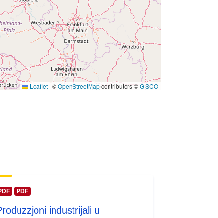
 -
31 December 2003
Leaflet
|
©
OpenStreetMap
contributors ©
GISCO
PDF
PDF
roduzzjoni industrijali u