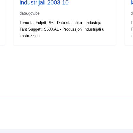
industrijali 2003 10
data.gov.be
d
Tema tal-Fuljett: S6 - Data statistika - Industrija
T
Taħt Suġġett: S600.A1 - Produzzjoni industrijali u
T
kostruzzjoni
k