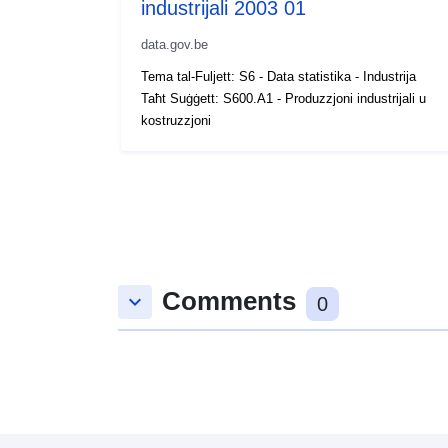
industrijali 2003 01
data.gov.be
Tema tal-Fuljett: S6 - Data statistika - Industrija
Taħt Suġġett: S600.A1 - Produzzjoni industrijali u
kostruzzjoni
Comments
keyboard_arrow_down
0