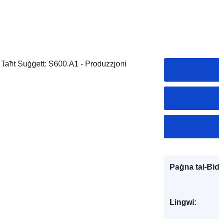
ija Taħt Suġġett: S600.A1 - Produzzjoni
Paġna tal-Bi
Lingwi: