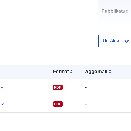
Pubblikatur:
Uri Aktar
Punti ta' Kunt
Format
Aġġornati
-
PDF
-
PDF
Reġistru tal-