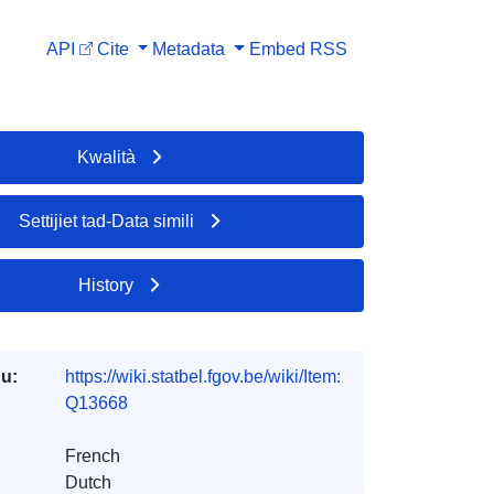
API
Cite
Metadata
Embed
RSS
Kwalità
Settijiet tad-Data simili
History
du:
https://wiki.statbel.fgov.be/wiki/Item:
Q13668
French
Dutch