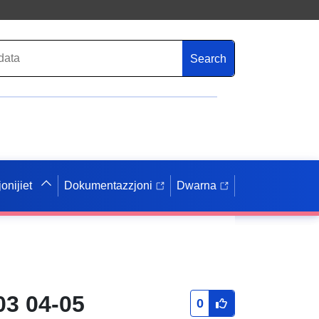
Search
onijiet
Dokumentazzjoni
Dwarna
03 04-05
0