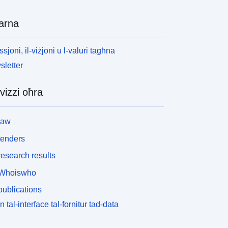
arna
ssjoni, il-viżjoni u l-valuri tagħna
letter
vizzi oħra
law
tenders
esearch results
Whoiswho
ublications
n tal-interface tal-fornitur tad-data