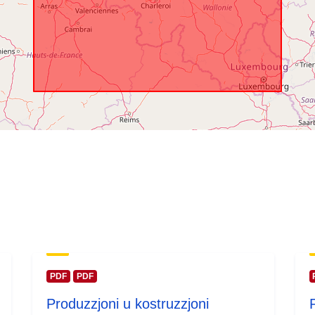
temporali:
PDF
PDF
Produzzjoni u kostruzzjoni
P