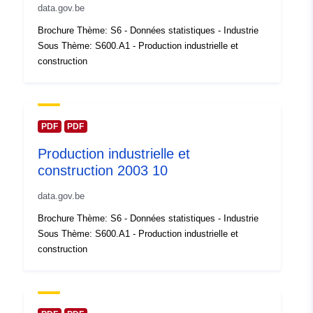
Compte rendu du
Ajoutée à data.europa.eu:
14
data.gov.be
catalogue:
February 2024
Brochure Thème: S6 - Données statistiques - Industrie
Mise à jour sur data.europa.eu:
Sous Thème: S600.A1 - Production industrielle et
30 July 2026
construction
spatial:
Coordonnées:
[ [ 2.54, 51.51
], [ 6.41, 51.51 ], [ 6.41, 49.49
], [ 2.54, 49.49 ], [ 2.54, 51.51
PDF
PDF
] ]
Production industrielle et
Type:
Polygon
construction 2003 10
data.gov.be
Identificateurs:
Q13672#ID
Brochure Thème: S6 - Données statistiques - Industrie
uriRef:
http://data.europa.eu/88u/dataset/
Sous Thème: S600.A1 - Production industrielle et
id
construction
Droits d'accès:
public