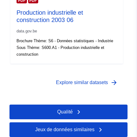
PDF
PDF
Couverture
01 January 2003
temporelle:
 -
31 December 2003
Production industrielle et
construction 2003 06
data.gov.be
Brochure Thème: S6 - Données statistiques - Industrie
Sous Thème: S600.A1 - Production industrielle et
construction
arrow_forward
Explore similar datasets
Qualité
Jeux de données similaires