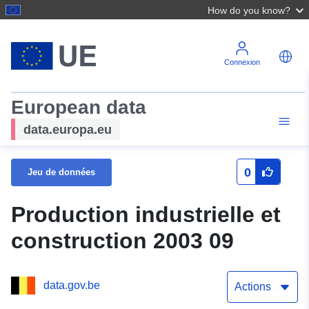
How do you know?
Connexion
European data
data.europa.eu
0
Jeu de données
Production industrielle et
construction 2003 09
data.gov.be
Actions