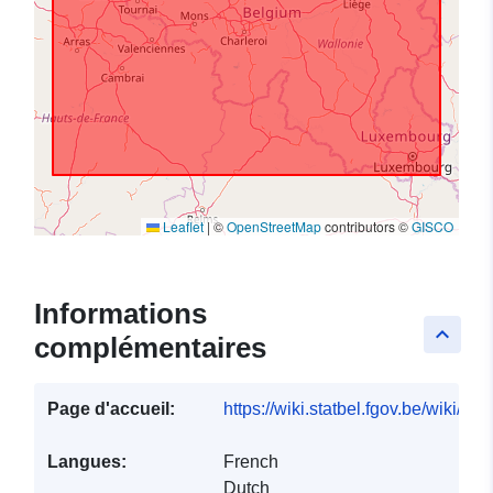
Leaflet
|
©
OpenStreetMap
contributors ©
GISCO
Informations
keyboard_arrow_up
complémentaires
Page d'accueil:
https://wiki.statbel.fgov.be/wiki/I
Langues:
French
Dutch