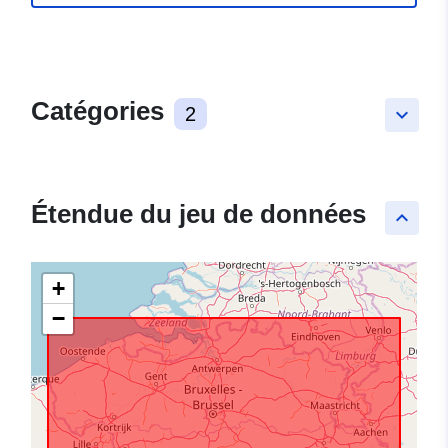
Catégories
2
keyboard_arrow_down
Étendue du jeu de données
keyboard_arrow_up
+
−