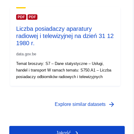
Temporal
01 January 1971
coverage:
 -
31 December 1971
PDF
PDF
Liczba posiadaczy aparatury
radiowej i telewizyjnej na dzień 31 12
1980 r.
data.gov.be
Temat broszury: S7 – Dane statystyczne – Usługi,
handel i transport W ramach tematu: S750.A1 – Liczba
posiadaczy odbiorników radiowych i telewizyjnych
arrow_forward
Explore similar datasets
Jakość