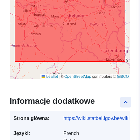
Leaflet
|
©
OpenStreetMap
contributors ©
GISCO
Informacje dodatkowe
keyboard_arrow_up
Strona główna:
https://wiki.statbel.fgov.be/wiki/It
Języki:
French