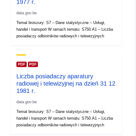
1977 r.
Zapis katalogu:
Dodany do data.europa.eu:
14
February 2024
data.gov.be
Zaktualizowano dane.europa.eu:
Temat broszury: S7 – Dane statystyczne – Usługi,
30 July 2026
handel i transport W ramach tematu: S750.A1 – Liczba
posiadaczy odbiorników radiowych i telewizyjnych
Przestrzenne:
Współrzędne:
[ [ 2.54, 51.51
], [ 6.41, 51.51 ], [ 6.41, 49.49
], [ 2.54, 49.49 ], [ 2.54, 51.51
] ]
PDF
PDF
Typ:
Polygon
Liczba posiadaczy aparatury
radiowej i telewizyjnej na dzień 31 12
Identyfikatory:
Q13911#ID
1981 r.
data.gov.be
uriRef:
http://data.europa.eu/88u/dataset/
id
Temat broszury: S7 – Dane statystyczne – Usługi,
handel i transport W ramach tematu: S750.A1 – Liczba
Prawa dostępu:
public
posiadaczy odbiorników radiowych i telewizyjnych