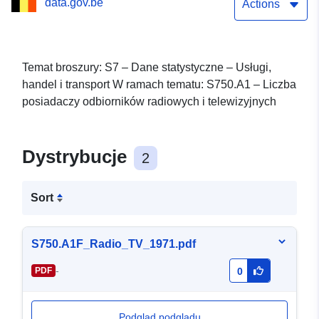
data.gov.be
Actions
Temat broszury: S7 – Dane statystyczne – Usługi,
handel i transport W ramach tematu: S750.A1 – Liczba
posiadaczy odbiorników radiowych i telewizyjnych
Dystrybucje
2
Sort
S750.A1F_Radio_TV_1971.pdf
-
PDF
0
Podgląd podglądu