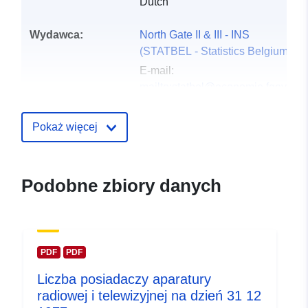
Dutch
Wydawca:
North Gate II & III - INS
(STATBEL - Statistics Belgium)
E-mail:
mailto:statbel@economie.fgov.be
Strona główna:
https://statbel.fgov.be/
Pokaż więcej
Punkt
Statbel (Algemene Directie
kontaktowy:
Statistiek - Statistics Belgium)
Podobne zbiory danych
E-mail:
mailto:statbel@economie.fgov.be
URL:
https://statbel.fgov.be/nl
https://statbel.fgov.be/de
PDF
PDF
https://statbel.fgov.be/fr
Liczba posiadaczy aparatury
https://statbel.fgov.be/en
radiowej i telewizyjnej na dzień 31 12