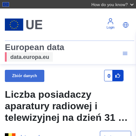
How do you know?
Login
European data
data.europa.eu
0
Zbiór danych
Liczba posiadaczy
aparatury radiowej i
telewizyjnej na dzień 31 12
1971 r.