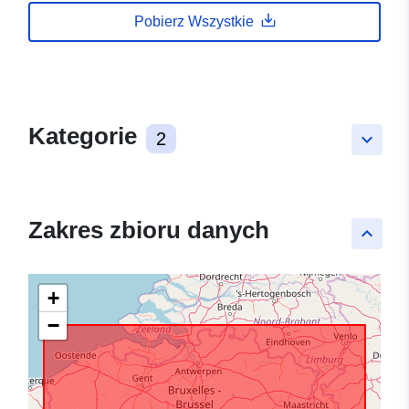
Pobierz Wszystkie
Kategorie
2
keyboard_arrow_down
Zakres zbioru danych
keyboard_arrow_up
+
−