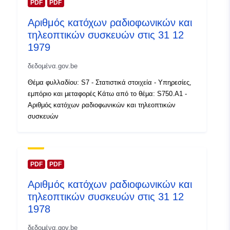
PDF
PDF
https://statbel.fgov.be/nl
Αριθμός κατόχων ραδιοφωνικών και
https://statbel.fgov.be/fr
τηλεοπτικών συσκευών στις 31 12
https://statbel.fgov.be/de
1979
https://statbel.fgov.be/en
δεδομένα.gov.be
Αρχείο
Προστίθεται στο data.europa.eu:
1
Θέμα φυλλαδίου: S7 - Στατιστικά στοιχεία - Υπηρεσίες,
καταλόγου:
February 2024
εμπόριο και μεταφορές Κάτω από το θέμα: S750.A1 -
Επικαιροποιήθηκε στα data.europa
Αριθμός κατόχων ραδιοφωνικών και τηλεοπτικών
30 July 2026
συσκευών
Χωρικός:
Συντεταγμένες:
[ [ 2.54,
51.51 ], [ 6.41, 51.51 ], [ 6.41,
49.49 ], [ 2.54, 49.49 ], [ 2.54,
PDF
PDF
51.51 ] ]
Αριθμός κατόχων ραδιοφωνικών και
Τύπος:
Polygon
τηλεοπτικών συσκευών στις 31 12
1978
Αναγνωριστικά:
Q13914#ID
δεδομένα.gov.be