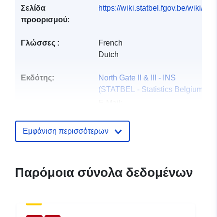
Σελίδα
https://wiki.statbel.fgov.be/wiki/I
προορισμού:
Γλώσσες :
French
Dutch
Εκδότης:
North Gate II & III - INS
(STATBEL - Statistics Belgium)
E-Mail:
mailto:statbel@economie.fgov.be
Αρχική σελίδα:
Εμφάνιση περισσότερων
https://statbel.fgov.be/
Σημείο επαφής:
Statbel (Direction générale
Παρόμοια σύνολα δεδομένων
Statistique - Statistics Belgium)
E-Mail:
mailto:statbel@economie.fgov.be
Διεύθυνση URL: