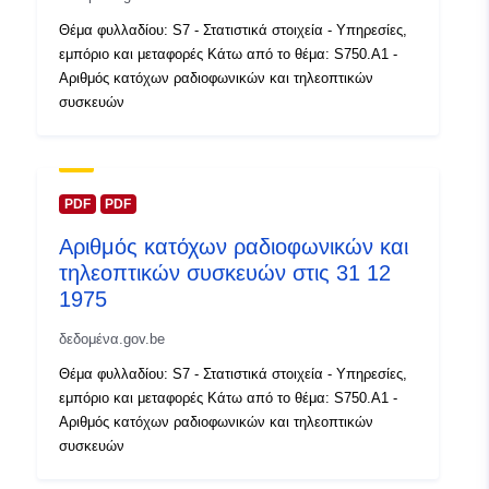
uriRef:
http://data.europa.eu/88u/dataset/
Θέμα φυλλαδίου: S7 - Στατιστικά στοιχεία - Υπηρεσίες,
id
εμπόριο και μεταφορές Κάτω από το θέμα: S750.A1 -
Αριθμός κατόχων ραδιοφωνικών και τηλεοπτικών
συσκευών
Δικαιώματα
public
πρόσβασης:
Χρονική κάλυψη:
01 January 1974
PDF
PDF
 -
31 December 1974
Αριθμός κατόχων ραδιοφωνικών και
τηλεοπτικών συσκευών στις 31 12
1975
δεδομένα.gov.be
Θέμα φυλλαδίου: S7 - Στατιστικά στοιχεία - Υπηρεσίες,
εμπόριο και μεταφορές Κάτω από το θέμα: S750.A1 -
Αριθμός κατόχων ραδιοφωνικών και τηλεοπτικών
συσκευών