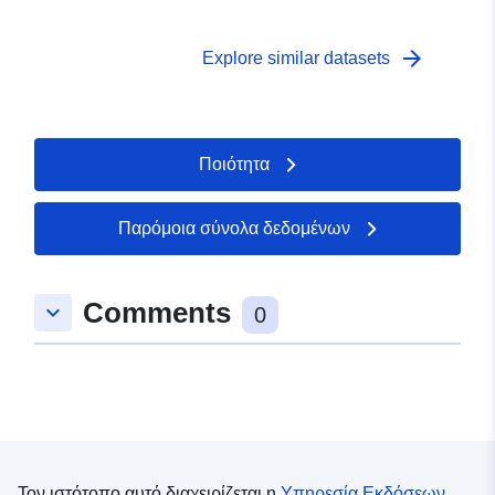
arrow_forward
Explore similar datasets
Ποιότητα
Παρόμοια σύνολα δεδομένων
Comments
keyboard_arrow_down
0
Τον ιστότοπο αυτό διαχειρίζεται η
Υπηρεσία Εκδόσεων