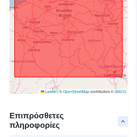
Leaflet
|
©
OpenStreetMap
contributors ©
GISCO
Επιπρόσθετες
keyboard_arrow_up
πληροφορίες