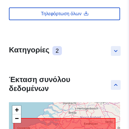
Τηλεφόρτωση όλων
Κατηγορίες
2
keyboard_arrow_down
Έκταση συνόλου
keyboard_arrow_up
δεδομένων
+
−