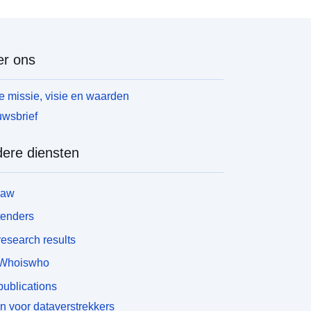
r ons
 missie, visie en waarden
wsbrief
ere diensten
law
tenders
esearch results
Whoiswho
ublications
n voor dataverstrekkers