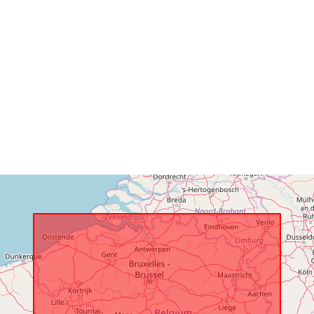
:
Ruimtelijk:
Identificatore
uriRef:
Toegangsrec
:
Bestreken