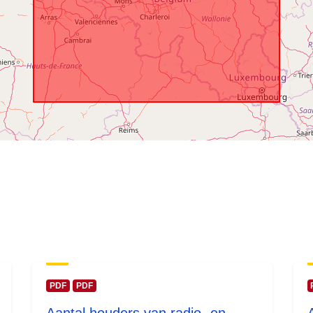
tijdvak:
PDF
PDF
Aantal houders van radio- en