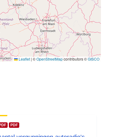
 -
31 December 1987
Leaflet
|
©
OpenStreetMap
contributors ©
GISCO
PDF
PDF
Aantal vergunningen autoradio's