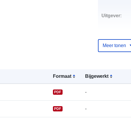
Uitgever:
Meer tonen
Contactpunt:
Formaat
Bijgewerkt
-
PDF
-
PDF
Catalogusreg