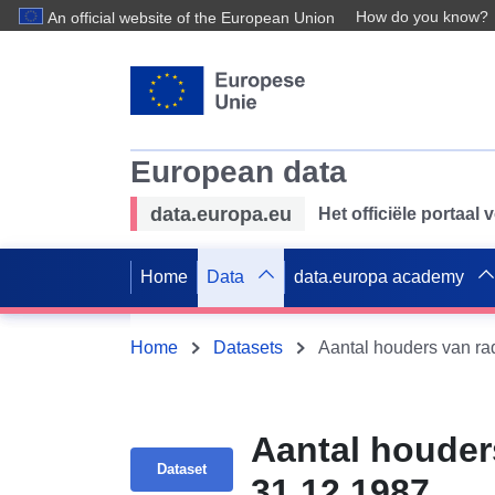
How do you know?
An official website of the European Union
European data
data.europa.eu
Het officiële portaal
Home
Data
data.europa academy
Home
Datasets
Aantal houders van rad
Aantal houders
Dataset
31 12 1987