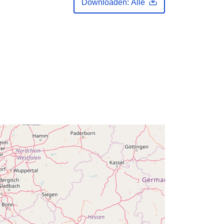
Downloaden: Alle
February 2024
Bijgewerkt op data.europa.eu:
30
July 2026
Coördinaten:
[ [ 2.54, 51.51 ], [ 6.41,
51.51 ], [ 6.41, 49.49 ], [ 2.54, 49.49 ],
[ 2.54, 51.51 ] ]
Soort:
Polygon
n:
Q13926#ID
http://data.europa.eu/88u/dataset/q1
3926-id
hten
public
01 January 1987