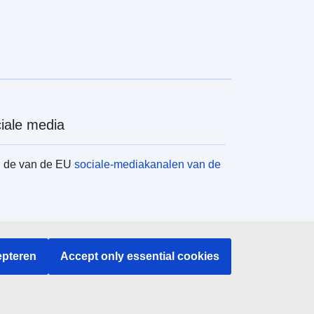
iale media
d de van de EU
sociale-mediakanalen van de
instellingen en -organen
pteren
Accept only essential cookies
en naar EU-instellingen en -organen