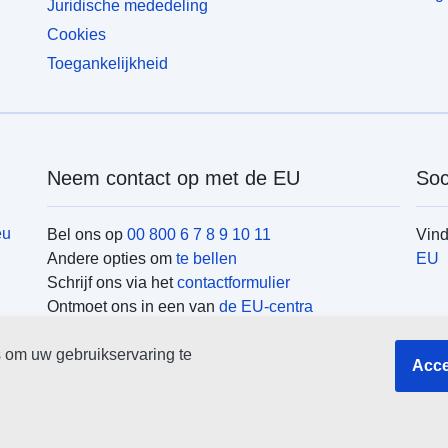
Juridische mededeling
Cookies
Toegankelijkheid
Neem contact op met de EU
Soc
eu
Bel ons op
00 800 6 7 8 9 10 11
Vin
Andere opties om
te bellen
EU
Schrijf ons via het
contactformulier
Ontmoet ons in een van
de EU-centra
EU-
 om uw gebruikservaring te
Acce
Zoek