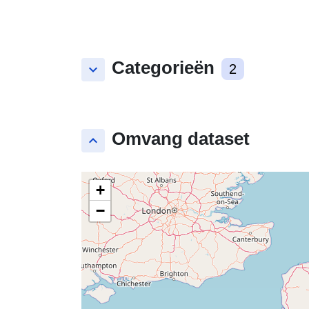
Categorieën
keyboard_arrow_down
2
Omvang dataset
keyboard_arrow_up
+
−