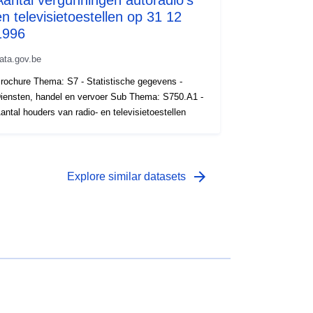
en televisietoestellen op 31 12
1996
ata.gov.be
rochure Thema: S7 - Statistische gegevens -
iensten, handel en vervoer Sub Thema: S750.A1 -
antal houders van radio- en televisietoestellen
arrow_forward
Explore similar datasets