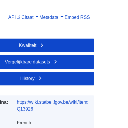
API
Citaat
Metadata
Embed
RSS
Kwaliteit
Vergelijkbare datasets
History
ina:
https://wiki.statbel.fgov.be/wiki/Item:
Q13926
French