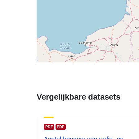
Vergelijkbare datasets
PDF
PDF
Aantal houders van radio- en