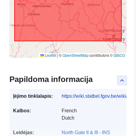
Leaflet
|
©
OpenStreetMap
contributors ©
GISCO
Papildoma informacija
keyboard_arrow_up
Įėjimo tinklalapis:
https://wiki.statbel.fgov.be/wiki/I
Kalbos:
French
Dutch
Leidėjas:
North Gate II & III - INS