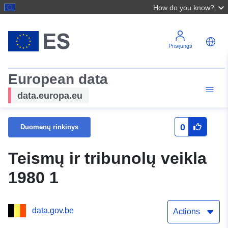
How do you know?
Prisijungti
European data
data.europa.eu
0
Duomenų rinkinys
Teismų ir tribunolų veikla
1980 1
data.gov.be
Actions