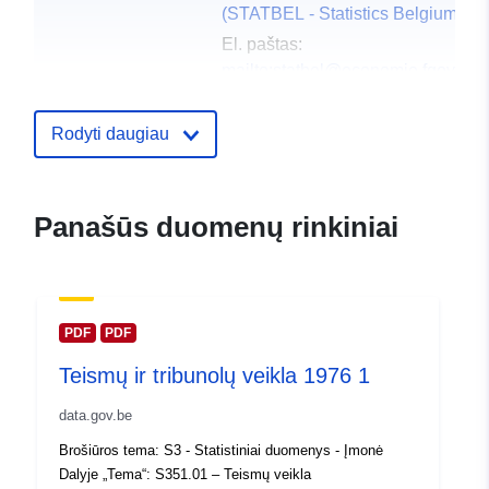
(STATBEL - Statistics Belgium)
El. paštas:
mailto:statbel@economie.fgov.be
Pradinis puslapis:
https://statbel.fgov.be/
Rodyti daugiau
Kontaktinis
Statbel (Generaldirektion
punktas:
Statistik - Statistics Belgium)
Panašūs duomenų rinkiniai
El. paštas:
mailto:statbel@economie.fgov.be
URL:
https://statbel.fgov.be/en
https://statbel.fgov.be/nl
PDF
PDF
https://statbel.fgov.be/fr
Teismų ir tribunolų veikla 1976 1
https://statbel.fgov.be/de
data.gov.be
Katalogo įrašas:
Pridėta prie duomenų.europa.eu:
1
Brošiūros tema: S3 - Statistiniai duomenys - Įmonė
2024
Dalyje „Tema“: S351.01 – Teismų veikla