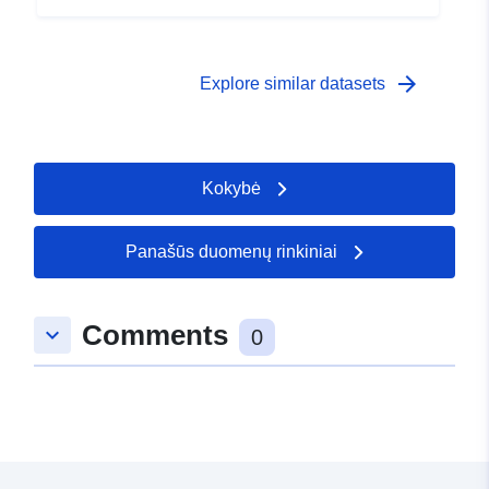
arrow_forward
Explore similar datasets
Kokybė
Panašūs duomenų rinkiniai
Comments
keyboard_arrow_down
0