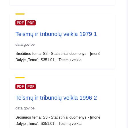
Atnaujinta informacija apie duome
30 July 2026
Erdviniai
Koordinatės:
[ [ 2.54, 51.51 ],
PDF
PDF
duomenys:
[ 6.41, 51.51 ], [ 6.41, 49.49 ],
Teismų ir tribunolų veikla 1979 1
[ 2.54, 49.49 ], [ 2.54, 51.51 ]
]
data.gov.be
Rūšis:
Polygon
Brošiūros tema: S3 - Statistiniai duomenys - Įmonė
Dalyje „Tema“: S351.01 – Teismų veikla
Identifikatoriai:
Q13962#ID
uriRef:
http://data.europa.eu/88u/dataset/
id
PDF
PDF
Teismų ir tribunolų veikla 1996 2
Prieigos teisės:
public
data.gov.be
Laikotarpis:
01 January 1980
Brošiūros tema: S3 - Statistiniai duomenys - Įmonė
 -
31 December 1980
Dalyje „Tema“: S351.01 – Teismų veikla