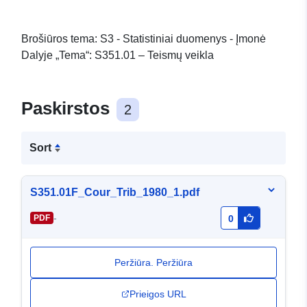
Brošiūros tema: S3 - Statistiniai duomenys - Įmonė
Dalyje „Tema“: S351.01 – Teismų veikla
Paskirstos
2
Sort
S351.01F_Cour_Trib_1980_1.pdf
-
PDF
0
Peržiūra. Peržiūra
Prieigos URL