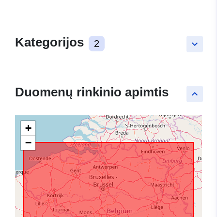
Kategorijos
2
keyboard_arrow_down
Duomenų rinkinio apimtis
keyboard_arrow_up
+
−