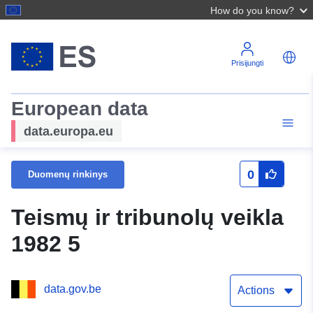
How do you know?
Prisijungti
European data
data.europa.eu
0
Duomenų rinkinys
Teismų ir tribunolų veikla
1982 5
data.gov.be
Actions