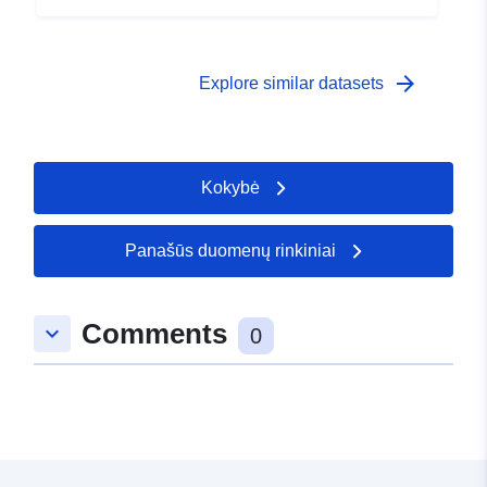
arrow_forward
Explore similar datasets
Kokybė
Panašūs duomenų rinkiniai
Comments
keyboard_arrow_down
0