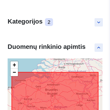
Kategorijos
2
keyboard_arrow_down
Duomenų rinkinio apimtis
keyboard_arrow_up
+
−