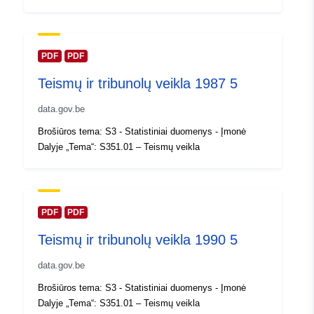
Atnaujinta informacija apie duome
30 July 2026
Erdviniai
Koordinatės:
[ [ 2.54, 51.51 ],
PDF
PDF
duomenys:
[ 6.41, 51.51 ], [ 6.41, 49.49 ],
Teismų ir tribunolų veikla 1987 5
[ 2.54, 49.49 ], [ 2.54, 51.51 ]
]
data.gov.be
Rūšis:
Polygon
Brošiūros tema: S3 - Statistiniai duomenys - Įmonė
Dalyje „Tema“: S351.01 – Teismų veikla
Identifikatoriai:
Q13965#ID
uriRef:
http://data.europa.eu/88u/dataset/
id
PDF
PDF
Teismų ir tribunolų veikla 1990 5
Prieigos teisės:
public
data.gov.be
Laikotarpis:
01 January 1982
Brošiūros tema: S3 - Statistiniai duomenys - Įmonė
 -
31 December 1982
Dalyje „Tema“: S351.01 – Teismų veikla