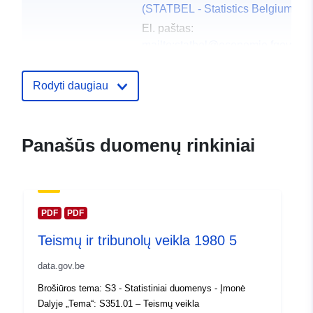
(STATBEL - Statistics Belgium)
El. paštas:
mailto:statbel@economie.fgov.be
Pradinis puslapis:
https://statbel.fgov.be/
Rodyti daugiau
Kontaktinis
Statbel (Algemene Directie
punktas:
Statistiek - Statistics Belgium)
Panašūs duomenų rinkiniai
El. paštas:
mailto:statbel@economie.fgov.be
URL:
https://statbel.fgov.be/fr
https://statbel.fgov.be/en
PDF
PDF
https://statbel.fgov.be/nl
Teismų ir tribunolų veikla 1980 5
https://statbel.fgov.be/de
data.gov.be
Katalogo įrašas:
Pridėta prie duomenų.europa.eu:
1
Brošiūros tema: S3 - Statistiniai duomenys - Įmonė
2024
Dalyje „Tema“: S351.01 – Teismų veikla