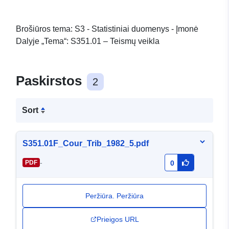
Brošiūros tema: S3 - Statistiniai duomenys - Įmonė
Dalyje „Tema“: S351.01 – Teismų veikla
Paskirstos
2
Sort
S351.01F_Cour_Trib_1982_5.pdf
-
PDF
0
Peržiūra. Peržiūra
Prieigos URL