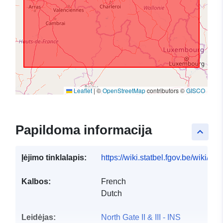
Leaflet
|
©
OpenStreetMap
contributors ©
GISCO
Papildoma informacija
keyboard_arrow_up
Įėjimo tinklalapis:
https://wiki.statbel.fgov.be/wiki/I
Kalbos:
French
Dutch
Leidėjas:
North Gate II & III - INS