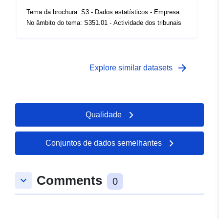
Zakres czasowy:
01 January 1990
Tema da brochura: S3 - Dados estatísticos - Empresa
 -
31 December 1990
No âmbito do tema: S351.01 - Actividade dos tribunais
arrow_forward
Explore similar datasets
Qualidade
Conjuntos de dados semelhantes
Comments
keyboard_arrow_down
0