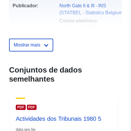
Publicador:
North Gate II & III - INS
(STATBEL - Statistics Belgium)
Correio eletrónico:
mailto:statbel@economie.fgov.be
Página inicial:
https://statbel.fgov.be/
Mostrar mais
Pontos de
Statbel (Direction générale
contacto:
Statistique - Statistics Belgium)
Conjuntos de dados
Correio eletrónico:
semelhantes
mailto:statbel@economie.fgov.be
URL:
https://statbel.fgov.be/nl
https://statbel.fgov.be/de
https://statbel.fgov.be/fr
PDF
PDF
https://statbel.fgov.be/en
Actividades dos Tribunais 1980 5
Registo do
Acrescentado à data.europa.eu:
data.gov.be