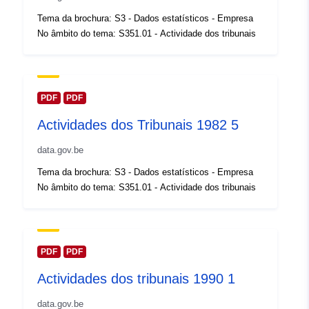
catálogo:
14 February 2024
Tema da brochura: S3 - Dados estatísticos - Empresa
Atualizado em data.europa.eu:
No âmbito do tema: S351.01 - Actividade dos tribunais
30 July 2026
Espacial:
Coordenadas:
[ [ 2.54, 51.51
], [ 6.41, 51.51 ], [ 6.41, 49.49
PDF
PDF
], [ 2.54, 49.49 ], [ 2.54, 51.51
Actividades dos Tribunais 1982 5
] ]
Tipo:
Polygon
data.gov.be
Tema da brochura: S3 - Dados estatísticos - Empresa
Identificadores:
Q13974#ID
No âmbito do tema: S351.01 - Actividade dos tribunais
uriRef:
http://data.europa.eu/88u/dataset/
id
PDF
PDF
Direitos de
public
Actividades dos tribunais 1990 1
acesso:
data.gov.be