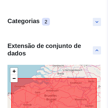
Categorias
2
keyboard_arrow_down
Extensão de conjunto de
keyboard_arrow_up
dados
+
−