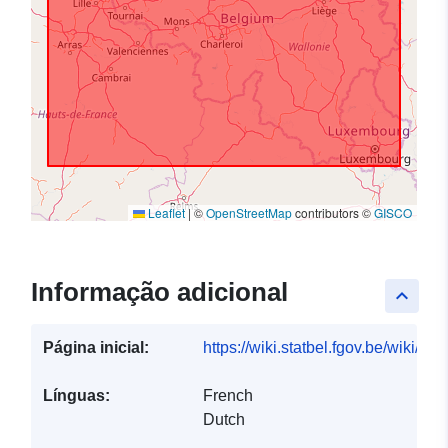
Leaflet
|
©
OpenStreetMap
contributors ©
GISCO
Informação adicional
keyboard_arrow_up
Página inicial:
https://wiki.statbel.fgov.be/wiki/I
Línguas:
French
Dutch