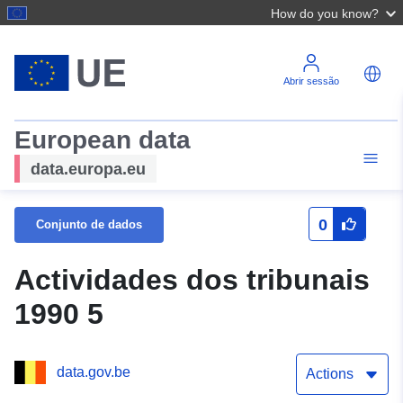
How do you know?
Abrir sessão
European data
data.europa.eu
0
Conjunto de dados
Actividades dos tribunais
1990 5
data.gov.be
Actions