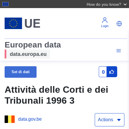
How do you know?
Login
European data
data.europa.eu
0
Set di dati
Attività delle Corti e dei
Tribunali 1996 3
data.gov.be
Actions