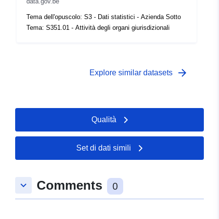
data.gov.be
Tema dell'opuscolo: S3 - Dati statistici - Azienda Sotto
Tema: S351.01 - Attività degli organi giurisdizionali
arrow_forward
Explore similar datasets
Qualità
Set di dati simili
Comments
keyboard_arrow_down
0