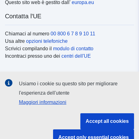
Questo sito web è gestito dall'
europa.eu
Contatta l’UE
Chiamaci al numero
00 800 6 7 8 9 10 11
Usa altre
opzioni telefoniche
Scrivici compilando il
modulo di contatto
Incontraci presso uno dei
centri dell'UE
Social media
Usiamo i cookie su questo sito per migliorare
Cerca i
canali social
l'esperienza dell'utente
Maggiori informazioni
Istituzioni e organi dell’UE
Accept all cookies
Cerca tutte le istituzioni e gli organi dell’UE
Accept only essential cookies