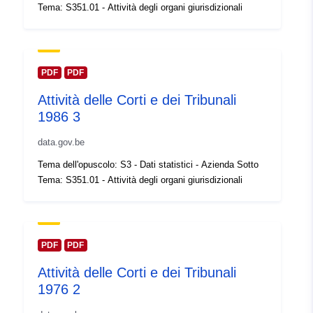
Spaziale:
Coordinate:
[ [ 2.54, 51.51 ], [
Tema: S351.01 - Attività degli organi giurisdizionali
6.41, 51.51 ], [ 6.41, 49.49 ], [
2.54, 49.49 ], [ 2.54, 51.51 ] ]
Tipo:
Polygon
PDF
PDF
Identificatori:
Q13981#ID
Attività delle Corti e dei Tribunali
1986 3
uriRef:
http://data.europa.eu/88u/dataset/
data.gov.be
id
Tema dell'opuscolo: S3 - Dati statistici - Azienda Sotto
Diritti di accesso:
public
Tema: S351.01 - Attività degli organi giurisdizionali
Copertura
01 January 1996
temporale:
 -
31 December 1996
PDF
PDF
Attività delle Corti e dei Tribunali
1976 2