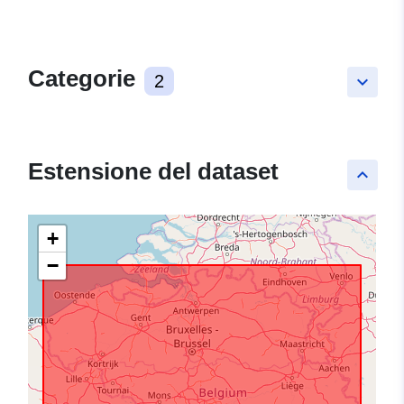
Categorie
2
keyboard_arrow_down
Estensione del dataset
keyboard_arrow_up
+
−