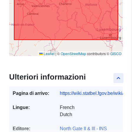
Leaflet
|
©
OpenStreetMap
contributors ©
GISCO
Ulteriori informazioni
keyboard_arrow_up
Pagina di arrivo:
https://wiki.statbel.fgov.be/wiki/I
Lingue:
French
Dutch
Editore:
North Gate II & III - INS