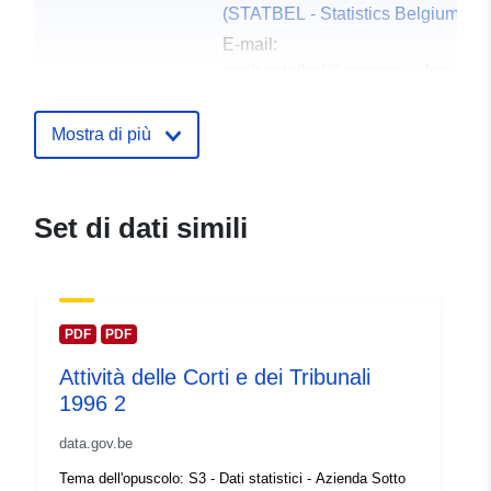
(STATBEL - Statistics Belgium)
E-mail:
mailto:statbel@economie.fgov.be
Homepage:
https://statbel.fgov.be/
Mostra di più
Punti di contatto:
Statbel (Direction générale Statisti
E-mail:
mailto:statbel@economie.f
Set di dati simili
Dataset Testo del segnaposto del 
https://statbel.fgov.be/en
https://sta
https://statbel.fgov.be/de
https://sta
PDF
PDF
Registro del
Aggiunta a data.europa.eu:
14
Attività delle Corti e dei Tribunali
catalogo:
February 2024
1996 2
Aggiornato su data.europa.eu:
30 July 2026
data.gov.be
Tema dell'opuscolo: S3 - Dati statistici - Azienda Sotto