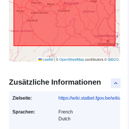
Leaflet
|
©
OpenStreetMap
contributors ©
GISCO
Zusätzliche Informationen
keyboard_arrow_up
Zielseite:
https://wiki.statbel.fgov.be/wiki/I
Sprachen:
French
Dutch