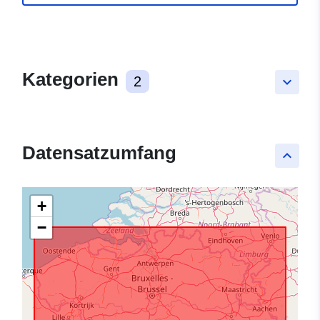
Kategorien
2
keyboard_arrow_down
Datensatzumfang
keyboard_arrow_up
+
−