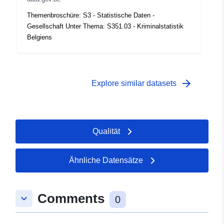
Themenbroschüre: S3 - Statistische Daten -
Gesellschaft Unter Thema: S351.03 - Kriminalstatistik
Belgiens
arrow_forward
Explore similar datasets
Qualität
Ähnliche Datensätze
Comments
keyboard_arrow_down
0