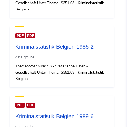
Aktualisiert auf data.europa.eu:
Gesellschaft Unter Thema: S351.03 - Kriminalstatistik
30 July 2026
Belgiens
Gebiet:
Koordinaten:
[ [ 2.54, 51.51 ],
[ 6.41, 51.51 ], [ 6.41, 49.49 ],
[ 2.54, 49.49 ], [ 2.54, 51.51 ]
PDF
PDF
]
Kriminalstatistik Belgien 1986 2
Typ:
Polygon
data.gov.be
Identifikatoren:
Q14057#ID
Themenbroschüre: S3 - Statistische Daten -
Gesellschaft Unter Thema: S351.03 - Kriminalstatistik
uriRef:
http://data.europa.eu/88u/dataset/
Belgiens
id
Zugangsrechte:
public
PDF
PDF
Zeitliche
01 January 1990
Kriminalstatistik Belgien 1989 6
Abdeckung:
 -
31 December 1990
data.gov.be