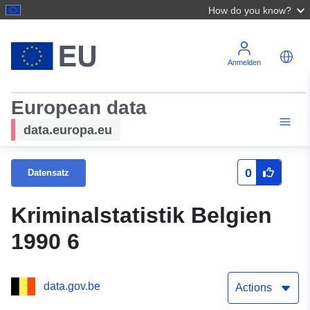
How do you know?
Anmelden
European data
data.europa.eu
0
Datensatz
Kriminalstatistik Belgien
1990 6
data.gov.be
Actions