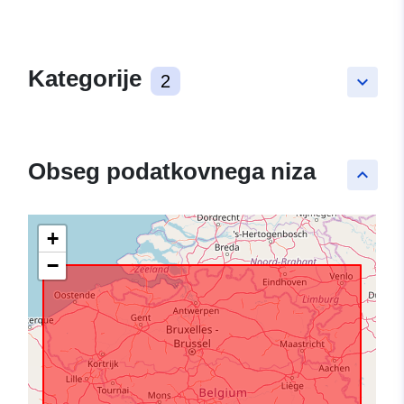
Kategorije
2
keyboard_arrow_down
Obseg podatkovnega niza
keyboard_arrow_up
+
−