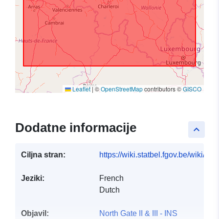
Leaflet
|
©
OpenStreetMap
contributors ©
GISCO
Dodatne informacije
keyboard_arrow_up
Ciljna stran:
https://wiki.statbel.fgov.be/wiki/I
Jeziki:
French
Dutch
Objavil:
North Gate II & III - INS