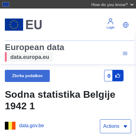
How do you know?
Login
European data
data.europa.eu
0
Zbirka podatkov
Sodna statistika Belgije
1942 1
data.gov.be
Actions