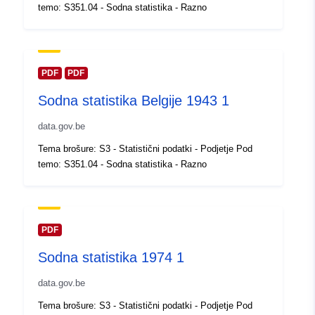
Posodobljeno na spletišču Data.e
temo: S351.04 - Sodna statistika - Razno
30 July 2026
Prostorski:
Usklajuje:
[ [ 2.54, 51.51 ], [
6.41, 51.51 ], [ 6.41, 49.49 ], [
PDF
PDF
2.54, 49.49 ], [ 2.54, 51.51 ] ]
Sodna statistika Belgije 1943 1
Tip:
Polygon
data.gov.be
Identifikatorji:
Q14068#ID
Tema brošure: S3 - Statistični podatki - Podjetje Pod
temo: S351.04 - Sodna statistika - Razno
uriRef:
http://data.europa.eu/88u/dataset/
id
Pravice za
public
PDF
dostop:
Sodna statistika 1974 1
Časovna
01 January 1942
data.gov.be
pokritost:
 -
31 December 1942
Tema brošure: S3 - Statistični podatki - Podjetje Pod