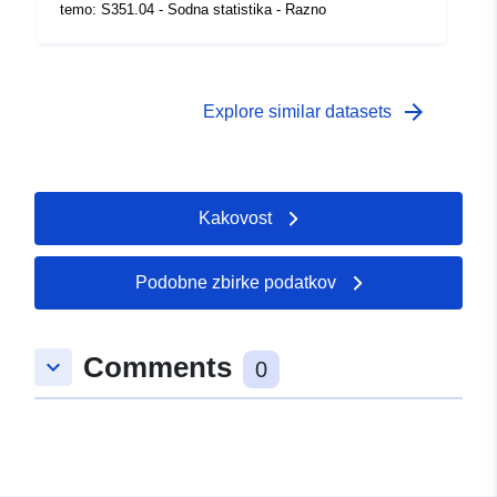
temo: S351.04 - Sodna statistika - Razno
arrow_forward
Explore similar datasets
Kakovost
Podobne zbirke podatkov
Comments
keyboard_arrow_down
0