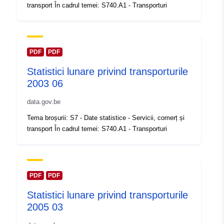
transport În cadrul temei: S740.A1 - Transporturi
2024
Informații actualizate la data a.eur
30 July 2026
PDF
PDF
Spațial:
Coordonate:
[ [ 2.54, 51.51 ],
Statistici lunare privind transporturile
[ 6.41, 51.51 ], [ 6.41, 49.49 ],
2003 06
[ 2.54, 49.49 ], [ 2.54, 51.51 ]
]
data.gov.be
Tip:
Polygon
Tema broșurii: S7 - Date statistice - Servicii, comerț și
transport În cadrul temei: S740.A1 - Transporturi
Identificatori:
Q14339#ID
uriRef:
http://data.europa.eu/88u/dataset/
id
PDF
PDF
Statistici lunare privind transporturile
Drepturi de
public
2005 03
acces: