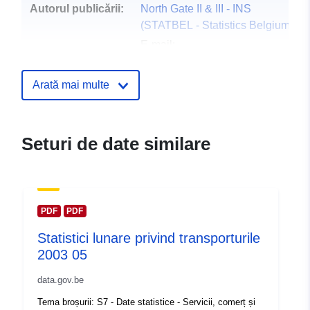
Autorul publicării:
North Gate II & III - INS
(STATBEL - Statistics Belgium)
E-mail:
mailto:statbel@economie.fgov.be
Pagina principală:
Arată mai multe
https://statbel.fgov.be/
Puncte de
Statbel (Generaldirektion
Seturi de date similare
contact:
Statistik - Statistics Belgium)
E-mail:
mailto:statbel@economie.fgov.be
Adresă URL:
PDF
PDF
https://statbel.fgov.be/fr
Statistici lunare privind transporturile
https://statbel.fgov.be/en
2003 05
https://statbel.fgov.be/de
https://statbel.fgov.be/nl
data.gov.be
Tema broșurii: S7 - Date statistice - Servicii, comerț și
Registru catalog:
Adăugat la data.europa.eu:
14 Feb