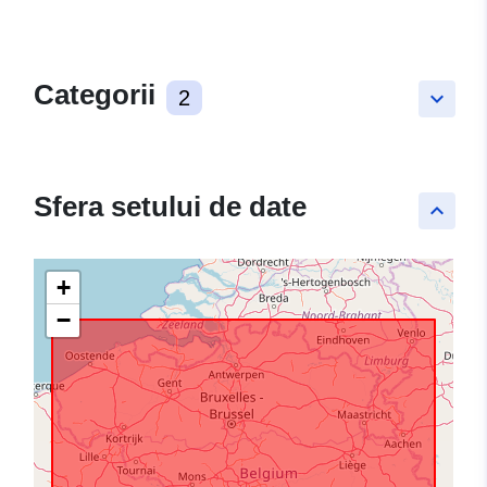
Categorii
2
keyboard_arrow_down
Sfera setului de date
keyboard_arrow_up
+
−