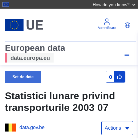
How do you know?
Autentificare
European data
data.europa.eu
0
Set de date
Statistici lunare privind
transporturile 2003 07
data.gov.be
Actions