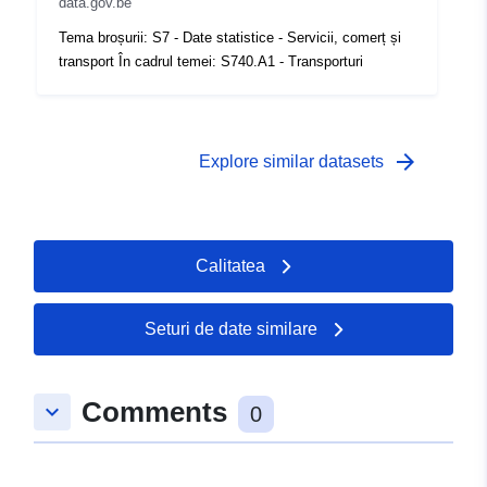
data.gov.be
Acoperire
01 January 2003
Tema broșurii: S7 - Date statistice - Servicii, comerț și
temporală:
 -
31 December 2003
transport În cadrul temei: S740.A1 - Transporturi
arrow_forward
Explore similar datasets
Calitatea
Seturi de date similare
Comments
keyboard_arrow_down
0