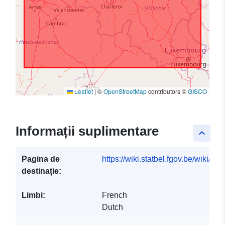
Leaflet
|
©
OpenStreetMap
contributors ©
GISCO
Informații suplimentare
keyboard_arrow_up
Pagina de
https://wiki.statbel.fgov.be/wiki/I
destinație:
Limbi:
French
Dutch