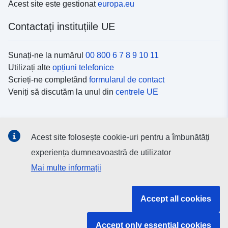
Acest site este gestionat
europa.eu
Contactați instituțiile UE
Sunați-ne la numărul
00 800 6 7 8 9 10 11
Utilizați alte
opțiuni telefonice
Scrieți-ne completând
formularul de contact
Veniți să discutăm la unul din
centrele UE
Platformele de comunicare socială
Acest site folosește cookie-uri pentru a îmbunătăți
Descoperiți canalele UE
pe rețelele sociale
experiența dumneavoastră de utilizator
Mai multe informații
Instituțiile și organismele UE
Accept all cookies
Găsiți o instituție/un organism UE
Accept only essential cookies