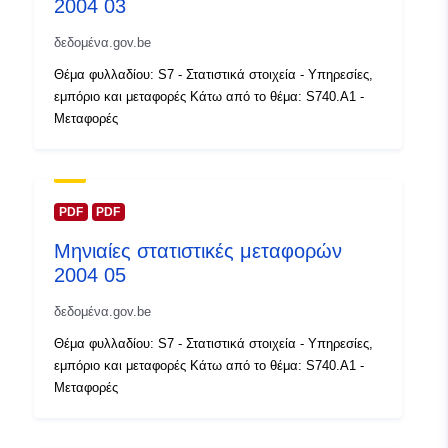
2004 03
https://statbel.fgov.be/fr
https://statbel.fgov.be/de
δεδομένα.gov.be
Θέμα φυλλαδίου: S7 - Στατιστικά στοιχεία - Υπηρεσίες,
Αρχείο
Προστίθεται στο data.europa.eu:
1
εμπόριο και μεταφορές Κάτω από το θέμα: S740.A1 -
καταλόγου:
February 2024
Μεταφορές
Επικαιροποιήθηκε στα data.europa
30 July 2026
Χωρικός:
Συντεταγμένες:
[ [ 2.54,
PDF
PDF
51.51 ], [ 6.41, 51.51 ], [ 6.41,
Μηνιαίες στατιστικές μεταφορών
49.49 ], [ 2.54, 49.49 ], [ 2.54,
2004 05
51.51 ] ]
Τύπος:
Polygon
δεδομένα.gov.be
Θέμα φυλλαδίου: S7 - Στατιστικά στοιχεία - Υπηρεσίες,
Αναγνωριστικά:
Q14345#ID
εμπόριο και μεταφορές Κάτω από το θέμα: S740.A1 -
Μεταφορές
uriRef:
http://data.europa.eu/88u/dataset/
id