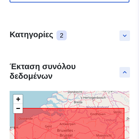
Κατηγορίες
2
keyboard_arrow_down
Έκταση συνόλου
keyboard_arrow_up
δεδομένων
+
−