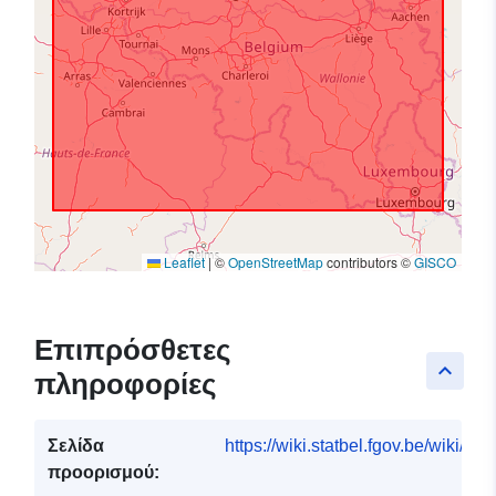
Leaflet
|
©
OpenStreetMap
contributors ©
GISCO
Επιπρόσθετες
keyboard_arrow_up
πληροφορίες
Σελίδα
https://wiki.statbel.fgov.be/wiki/I
προορισμού: