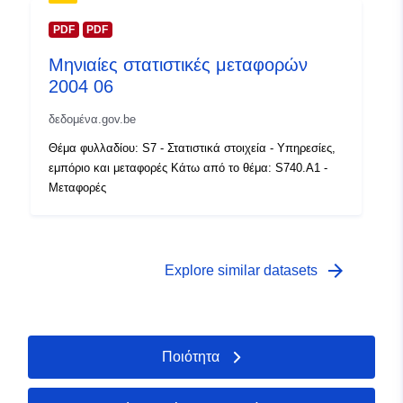
Δικαιώματα
PDF
PDF
public
πρόσβασης:
Μηνιαίες στατιστικές μεταφορών
2004 06
Χρονική κάλυψη:
01 January 2004
δεδομένα.gov.be
 -
31 December 2004
Θέμα φυλλαδίου: S7 - Στατιστικά στοιχεία - Υπηρεσίες,
εμπόριο και μεταφορές Κάτω από το θέμα: S740.A1 -
Μεταφορές
arrow_forward
Explore similar datasets
Ποιότητα