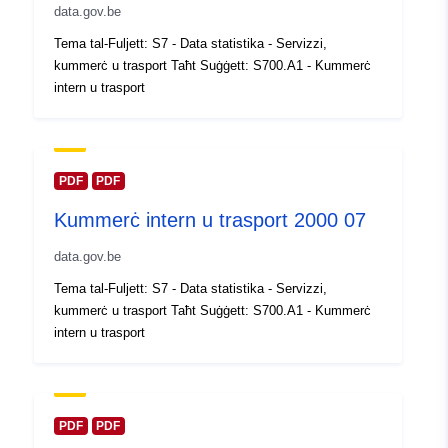
data.gov.be
Reġistru tal-
Miżjud ma’ data.europa.eu:
Tema tal-Fuljett: S7 - Data statistika - Servizzi,
Katalgu:
14 February 2024
kummerċ u trasport Taħt Suġġett: S700.A1 - Kummerċ
Aġġornat fuq data.europa.eu:
intern u trasport
30 July 2026
Spazjali:
Koordinati:
[ [ 2.54, 51.51 ], [
6.41, 51.51 ], [ 6.41, 49.49 ], [
PDF
PDF
2.54, 49.49 ], [ 2.54, 51.51 ] ]
Kummerċ intern u trasport 2000 07
Tip:
Polygon
data.gov.be
Identifikaturi:
Q14624#ID
Tema tal-Fuljett: S7 - Data statistika - Servizzi,
kummerċ u trasport Taħt Suġġett: S700.A1 - Kummerċ
uriRef:
http://data.europa.eu/88u/dataset/
intern u trasport
id
Drittijiet ta'
public
Aċċess:
PDF
PDF