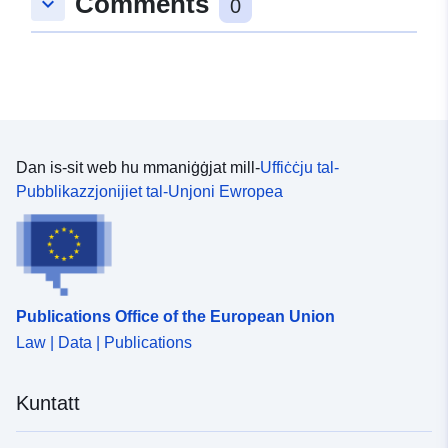
Comments
keyboard_arrow_down
0
Dan is-sit web hu mmaniġġjat mill-
Uffiċċju tal-
Pubblikazzjonijiet tal-Unjoni Ewropea
Publications Office of the European Union
Law | Data | Publications
Kuntatt