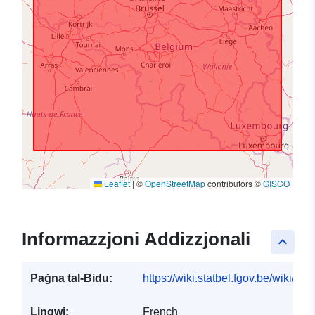
Leaflet
|
©
OpenStreetMap
contributors ©
GISCO
Informazzjoni Addizzjonali
keyboard_arrow_up
Paġna tal-Bidu:
https://wiki.statbel.fgov.be/wiki/I
Lingwi:
French