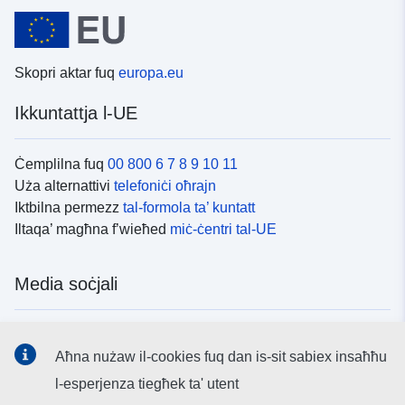
Skopri aktar fuq
europa.eu
Ikkuntattja l-UE
Ċemplilna fuq
00 800 6 7 8 9 10 11
Uża alternattivi
telefoniċi oħrajn
Iktbilna permezz
tal-formola ta’ kuntatt
Iltaqa’ magħna f’wieħed
miċ-ċentri tal-UE
Media soċjali
Fittex mezzi
tal-media soċjali tal-UE
Aħna nużaw il-cookies fuq dan is-sit sabiex insaħħu
l-esperjenza tiegħek ta' utent
L-istituzzjonijiet u l-korpi tal-UE