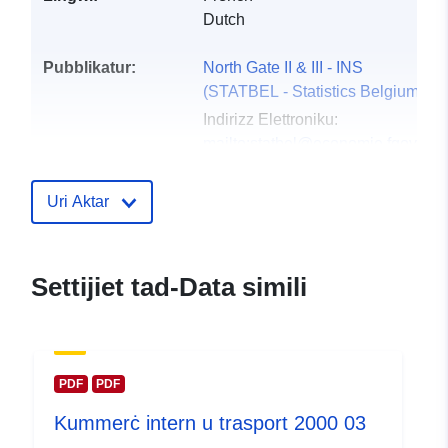
Dutch
Pubblikatur:
North Gate II & III - INS
(STATBEL - Statistics Belgium)
Indirizz Elettroniku:
mailto:statbel@economie.fgov.be
Paġna Ewlenija:
https://statbel.fgov.be/
Uri Aktar
Punti ta' Kuntatt:
Statbel (Directorate General
Statistics - Statistics Belgium)
Settijiet tad-Data simili
Indirizz Elettroniku:
mailto:statbel@economie.fgov.be
URL:
https://statbel.fgov.be/fr
https://statbel.fgov.be/nl
PDF
PDF
https://statbel.fgov.be/de
Kummerċ intern u trasport 2000 03
https://statbel.fgov.be/en