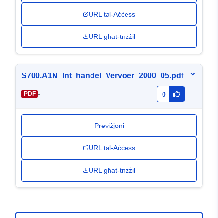
URL tal-Aċċess
URL għat-tnżżil
S700.A1N_Int_handel_Vervoer_2000_05.pdf
-
PDF
0
Previżjoni
URL tal-Aċċess
URL għat-tnżżil