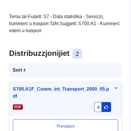
Tema tal-Fuljett: S7 - Data statistika - Servizzi,
kummerċ u trasport Taħt Suġġett: S700.A1 - Kummerċ
intern u trasport
Distribuzzjonijiet
2
Sort
S700.A1F_Comm_int_Transport_2000_05.p
df
-
PDF
0
Previżjoni