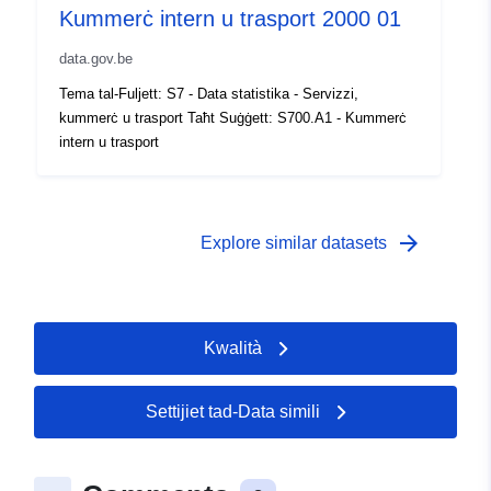
Kummerċ intern u trasport 2000 01
Kopertura
01 January 2000
temporali:
data.gov.be
 -
31 December 2000
Tema tal-Fuljett: S7 - Data statistika - Servizzi,
kummerċ u trasport Taħt Suġġett: S700.A1 - Kummerċ
intern u trasport
arrow_forward
Explore similar datasets
Kwalità
Settijiet tad-Data simili