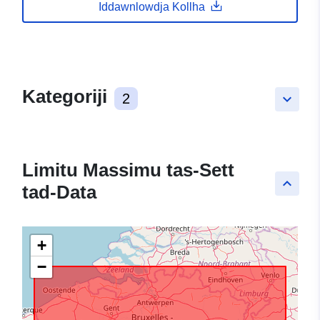
Iddawnlowdja Kollha
Kategoriji
2
keyboard_arrow_down
Limitu Massimu tas-Sett
keyboard_arrow_up
tad-Data
+
−