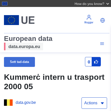
How do you know?
Illoggjar
European data
data.europa.eu
0
Sett tad-data
Kummerċ intern u trasport
2000 05
data.gov.be
Actions