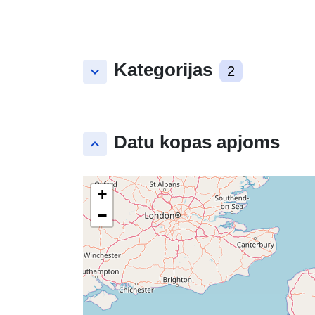
Kategorijas
keyboard_arrow_down
2
Datu kopas apjoms
keyboard_arrow_up
+
−