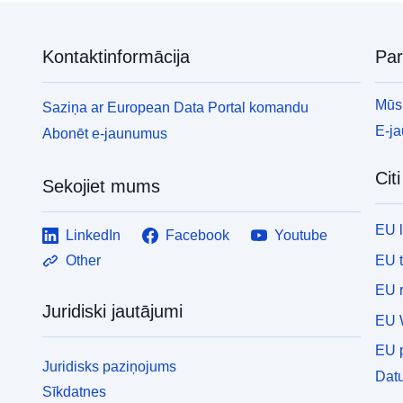
Kontaktinformācija
Pa
Mūsu
Saziņa ar European Data Portal komandu
E-j
Abonēt e-jaunumus
Cit
Sekojiet mums
EU 
LinkedIn
Facebook
Youtube
EU 
Other
EU r
Juridiski jautājumi
EU 
EU p
Juridisks paziņojums
Datu
Sīkdatnes