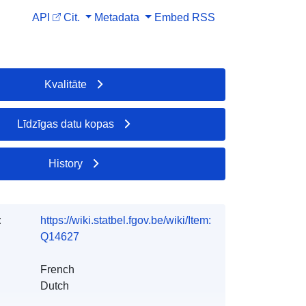
API
Cit.
Metadata
Embed
RSS
Kvalitāte
Līdzīgas datu kopas
History
:
https://wiki.statbel.fgov.be/wiki/Item:
Q14627
French
Dutch