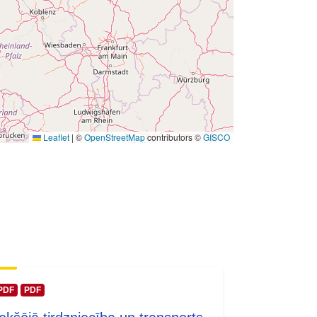
Leaflet
|
©
OpenStreetMap
contributors ©
GISCO
PDF
PDF