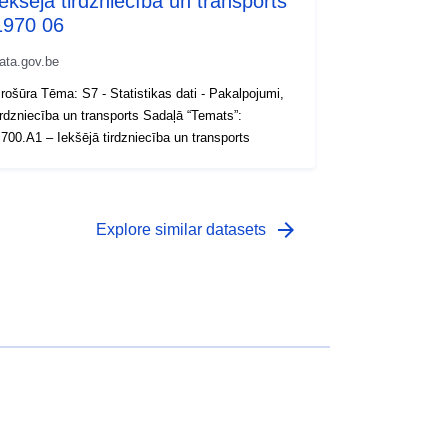
Iekšējā tirdzniecība un transports
1970 06
ata.gov.be
rošūra Tēma: S7 - Statistikas dati - Pakalpojumi,
irdzniecība un transports Sadaļā “Temats”:
700.A1 – Iekšējā tirdzniecība un transports
arrow_forward
Explore similar datasets