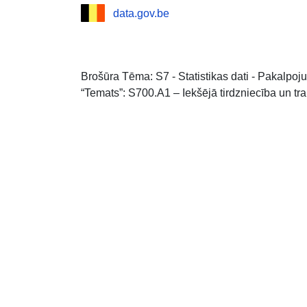
data.gov.be
Brošūra Tēma: S7 - Statistikas dati - Pakalpoju
“Temats”: S700.A1 – Iekšējā tirdzniecība un tr