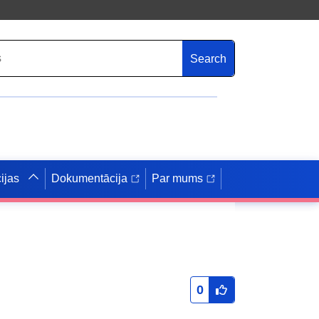
Search
ijas
Dokumentācija
Par mums
0