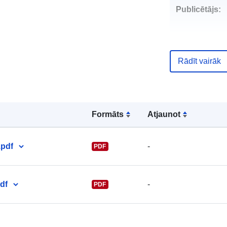
Publicētājs:
Rādīt vairāk
Kontaktpunkt
Formāts
Atjaunot
pdf
-
PDF
df
-
PDF
Kataloga
ieraksts: