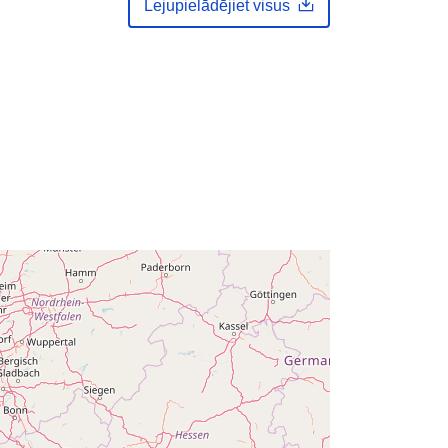
Lejupielādējiet visus
Jaunākā informācija par Data.europa.eu:
30 July 2026
Koordinātes:
[ [ 2.54, 51.51 ], [ 6.41,
ta:
51.51 ], [ 6.41, 49.49 ], [ 2.54, 49.49 ],
[ 2.54, 51.51 ] ]
Tips:
Polygon
Q14627#ID
http://data.europa.eu/88u/dataset/q1
4627-id
public
01 January 2000
 -
31 December 2000