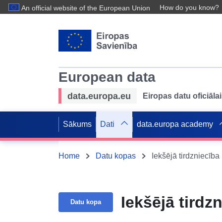
How do you know?
An official website of the European Union
European data
data.europa.eu
Eiropas datu oficiālai
Sākums
Dati
data.europa academy
Home
Datu kopas
Iekšējā tirdzniecība
Iekšējā tirdz
Datu kopa