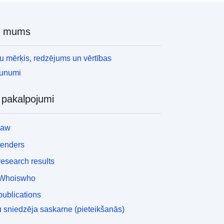
r mums
 mērķis, redzējums un vērtības
aunumi
i pakalpojumi
law
tenders
esearch results
Whoiswho
ublications
 sniedzēja saskarne (pieteikšanās)