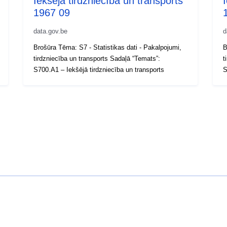
Iekšējā tirdzniecība un transports
1967 09
data.gov.be
d
Brošūra Tēma: S7 - Statistikas dati - Pakalpojumi,
B
tirdzniecība un transports Sadaļā “Temats”:
t
S700.A1 – Iekšējā tirdzniecība un transports
S