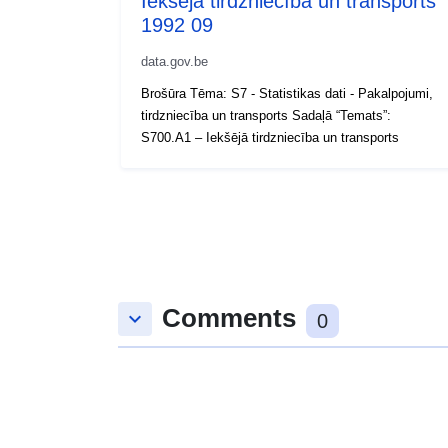
Iekšējā tirdzniecība un transports
1992 09
data.gov.be
Brošūra Tēma: S7 - Statistikas dati - Pakalpojumi,
tirdzniecība un transports Sadaļā “Temats”:
S700.A1 – Iekšējā tirdzniecība un transports
Comments
keyboard_arrow_down
0