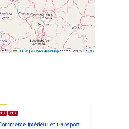
 -
31 December 2000
Leaflet
|
©
OpenStreetMap
contributors ©
GISCO
PDF
PDF
Commerce intérieur et transport