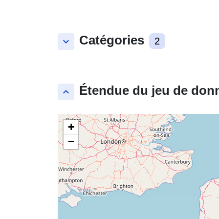
Catégories
keyboard_arrow_down
2
Étendue du jeu de don
keyboard_arrow_up
+
−