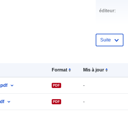
éditeur:
Suite
Points de
contact:
Format
Mis à jour
pdf
-
PDF
df
-
PDF
Compte rend