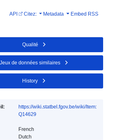
API
Citez:
Metadata
Embed
RSS
Qualité
Jeux de données similaires
History
l:
https://wiki.statbel.fgov.be/wiki/Item:
Q14629
French
Dutch