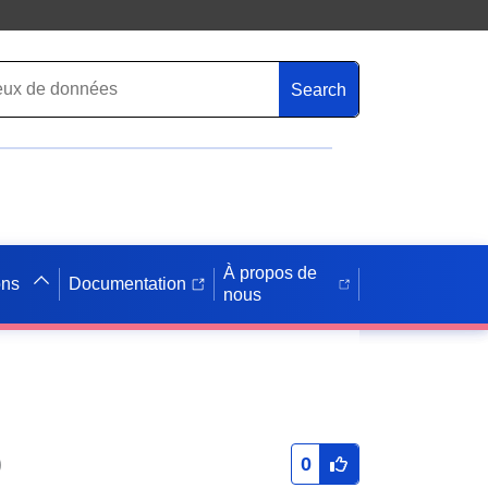
Search
À propos de
ons
Documentation
nous
0
0