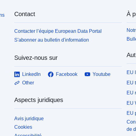
Contact
À p
ons
Notr
Contacter l’équipe European Data Portal
Bull
S'abonner au bulletin d'information
Aut
Suivez-nous sur
EU 
LinkedIn
Facebook
Youtube
EU 
Other
EU r
Aspects juridiques
EU 
EU p
Avis juridique
Conn
Cookies
de 
Accessibilité