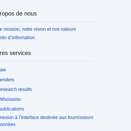
ropos de nous
e mission, notre vision et nos valeurs
etin d’information
res services
law
tenders
esearch results
Whoiswho
ublications
exion à l’interface destinée aux fournisseurs
données