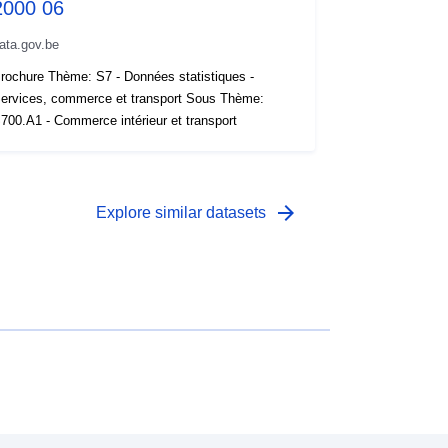
2000 06
ata.gov.be
rochure Thème: S7 - Données statistiques -
ervices, commerce et transport Sous Thème:
700.A1 - Commerce intérieur et transport
arrow_forward
Explore similar datasets