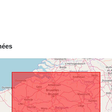
catalogue:
spatial:
nées
Identificateur
uriRef:
Droits d'accè
Couverture