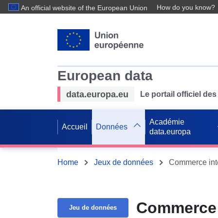
How do you know?
An official website of the European Union
European data
data.europa.eu
Le portail officiel 
Académie
Accueil
Données
data.europa
Home
Jeux de données
Commerce inté
Commerce i
Jeu de données