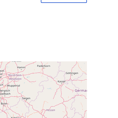
February 2024
Mise à jour sur data.europa.eu:
30
July 2026
Coordonnées:
[ [ 2.54, 51.51 ], [ 6.41,
51.51 ], [ 6.41, 49.49 ], [ 2.54, 49.49 ],
[ 2.54, 51.51 ] ]
Type:
Polygon
s:
Q14629#ID
http://data.europa.eu/88u/dataset/q1
4629-id
s:
public
01 January 2000