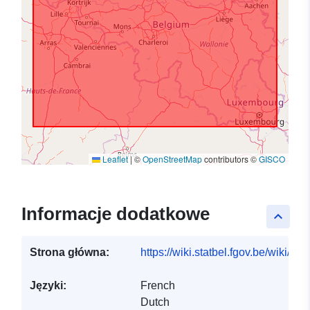
Leaflet
|
©
OpenStreetMap
contributors ©
GISCO
Informacje dodatkowe
keyboard_arrow_up
Strona główna:
https://wiki.statbel.fgov.be/wiki/I
Języki:
French
Dutch