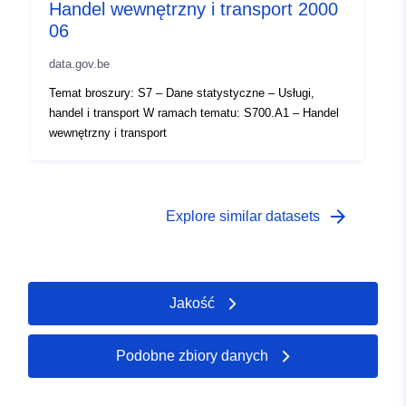
Temporal
01 January 2000
Handel wewnętrzny i transport 2000
coverage:
 -
31 December 2000
06
data.gov.be
Temat broszury: S7 – Dane statystyczne – Usługi,
handel i transport W ramach tematu: S700.A1 – Handel
wewnętrzny i transport
arrow_forward
Explore similar datasets
Jakość
Podobne zbiory danych