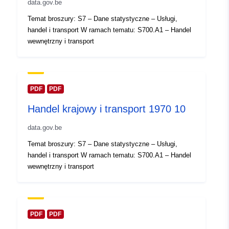
data.gov.be
February 2024
Temat broszury: S7 – Dane statystyczne – Usługi,
Zaktualizowano dane.europa.eu:
handel i transport W ramach tematu: S700.A1 – Handel
30 July 2026
wewnętrzny i transport
Przestrzenne:
Współrzędne:
[ [ 2.54, 51.51
], [ 6.41, 51.51 ], [ 6.41, 49.49
], [ 2.54, 49.49 ], [ 2.54, 51.51
PDF
PDF
] ]
Handel krajowy i transport 1970 10
Typ:
Polygon
data.gov.be
Identyfikatory:
Q14629#ID
Temat broszury: S7 – Dane statystyczne – Usługi,
handel i transport W ramach tematu: S700.A1 – Handel
uriRef:
http://data.europa.eu/88u/dataset/
wewnętrzny i transport
id
Prawa dostępu:
public
PDF
PDF