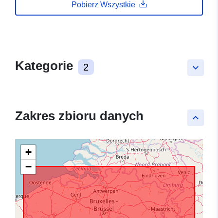
Pobierz Wszystkie
Kategorie
2
keyboard_arrow_down
Zakres zbioru danych
keyboard_arrow_up
+
−