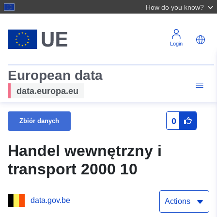
How do you know?
Login
European data
data.europa.eu
0
Zbiór danych
Handel wewnętrzny i
transport 2000 10
data.gov.be
Actions