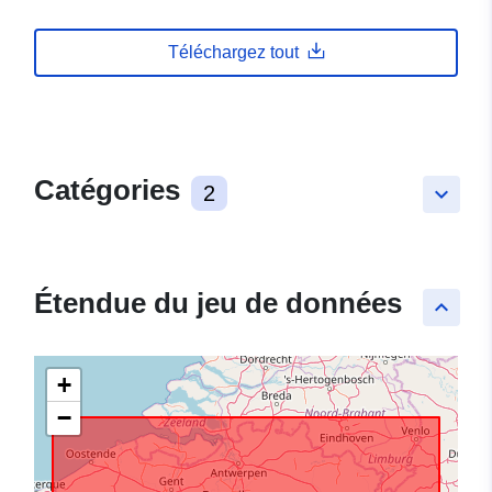
Téléchargez tout
Catégories
2
keyboard_arrow_down
Étendue du jeu de données
keyboard_arrow_up
+
−