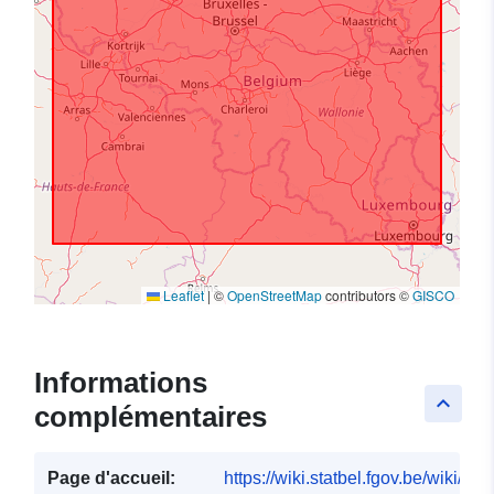
Leaflet
|
©
OpenStreetMap
contributors ©
GISCO
Informations
keyboard_arrow_up
complémentaires
Page d'accueil:
https://wiki.statbel.fgov.be/wiki/I