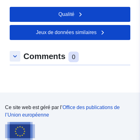
Qualité
Jeux de données similaires
Comments
keyboard_arrow_down
0
Ce site web est géré par l’
Office des publications de
l’Union européenne