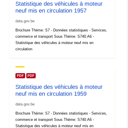
Statistique des véhicules à moteur
https://statbel.fgov.be/en
neuf mis en circulation 1957
Compte rendu du
Ajoutée à data.europa.eu:
14
data.gov.be
catalogue:
February 2024
Brochure Thème: S7 - Données statistiques - Services,
Mise à jour sur data.europa.eu:
commerce et transport Sous Thème: S740.A6 -
30 July 2026
Statistique des véhicules à moteur neuf mis en
circulation
spatial:
Coordonnées:
[ [ 2.54, 51.51
], [ 6.41, 51.51 ], [ 6.41, 49.49
], [ 2.54, 49.49 ], [ 2.54, 51.51
] ]
PDF
PDF
Type:
Polygon
Statistique des véhicules à moteur
neuf mis en circulation 1959
Identificateurs:
Q14634#ID
data.gov.be
uriRef:
http://data.europa.eu/88u/dataset/
Brochure Thème: S7 - Données statistiques - Services,
id
commerce et transport Sous Thème: S740.A6 -
Statistique des véhicules à moteur neuf mis en