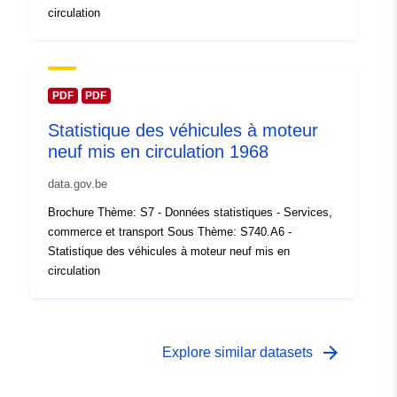
circulation
Droits d'accès:
public
Couverture
01 January 1958
temporelle:
 -
31 December 1958
PDF
PDF
Statistique des véhicules à moteur
neuf mis en circulation 1968
data.gov.be
Brochure Thème: S7 - Données statistiques - Services,
commerce et transport Sous Thème: S740.A6 -
Statistique des véhicules à moteur neuf mis en
circulation
arrow_forward
Explore similar datasets