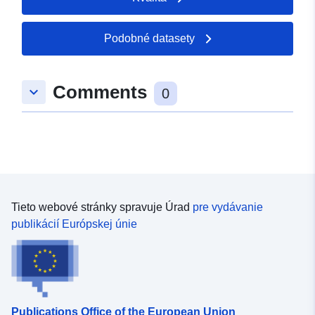
Podobné datasety
Comments
keyboard_arrow_down
0
Tieto webové stránky spravuje Úrad
pre vydávanie
publikácií Európskej únie
Publications Office of the European Union