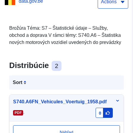
data.gov.be
Actions
Brožúra Téma: S7 – Štatistické údaje – Služby,
obchod a doprava V rámci témy: S740.A6 – Štatistika
nových motorových vozidiel uvedených do prevádzky
Distribúcie
2
Sort
S740.A6FN_Vehicules_Voertuig_1958.pdf
-
PDF
0
Náhľad