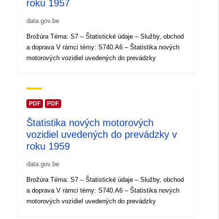
roku 1957
Katalógový
Pridané k údajom.europa.eu:
14 F
data.gov.be
záznam:
2024
Brožúra Téma: S7 – Štatistické údaje – Služby, obchod
Aktualizované na základe údajov.
a doprava V rámci témy: S740.A6 – Štatistika nových
30 July 2026
motorových vozidiel uvedených do prevádzky
Zemepisné
Súradnice:
[ [ 2.54, 51.51 ], [
pokrytie:
6.41, 51.51 ], [ 6.41, 49.49 ], [
2.54, 49.49 ], [ 2.54, 51.51 ] ]
PDF
PDF
Typ:
Polygon
Štatistika nových motorových
vozidiel uvedených do prevádzky v
Identifikátory:
Q14634#ID
roku 1959
data.gov.be
uriRef:
http://data.europa.eu/88u/dataset/
id
Brožúra Téma: S7 – Štatistické údaje – Služby, obchod
a doprava V rámci témy: S740.A6 – Štatistika nových
Prístupové práva:
public
motorových vozidiel uvedených do prevádzky