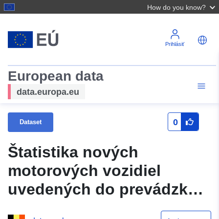
How do you know?
Prihlásiť
European data
data.europa.eu
0
Dataset
Štatistika nových
motorových vozidiel
uvedených do prevádzky v
roku 1958