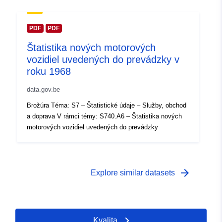
Časové pokrytie:
01 January 1958
 -
31 December 1958
PDF
PDF
Štatistika nových motorových
vozidiel uvedených do prevádzky v
roku 1968
data.gov.be
Brožúra Téma: S7 – Štatistické údaje – Služby, obchod
a doprava V rámci témy: S740.A6 – Štatistika nových
motorových vozidiel uvedených do prevádzky
arrow_forward
Explore similar datasets
Kvalita