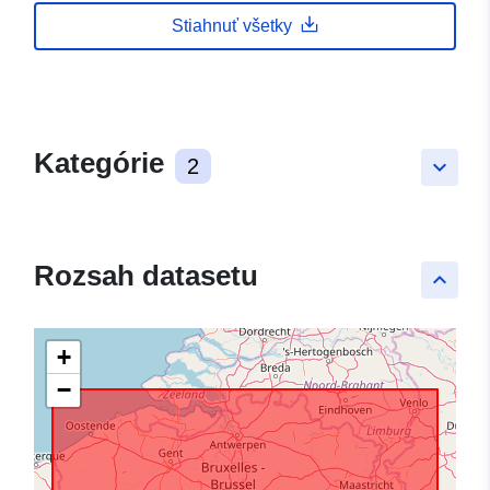
Stiahnuť všetky
Kategórie
2
keyboard_arrow_down
Rozsah datasetu
keyboard_arrow_up
+
−