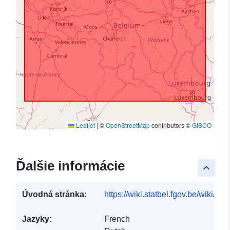
Leaflet
|
©
OpenStreetMap
contributors ©
GISCO
Ďalšie informácie
keyboard_arrow_up
Úvodná stránka:
https://wiki.statbel.fgov.be/wiki/I
Jazyky:
French