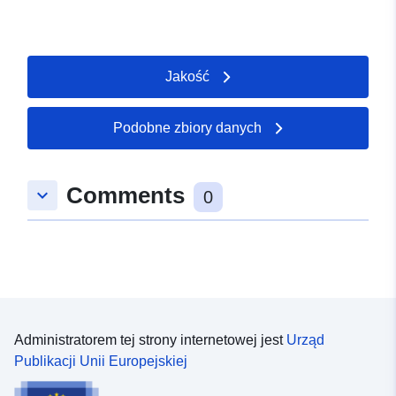
Jakość
Podobne zbiory danych
Comments
keyboard_arrow_down
0
Administratorem tej strony internetowej jest
Urząd
Publikacji Unii Europejskiej