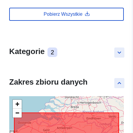
Pobierz Wszystkie
Kategorie
2
keyboard_arrow_down
Zakres zbioru danych
keyboard_arrow_up
+
−