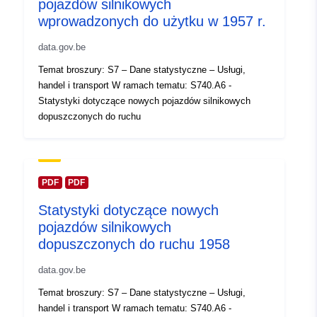
pojazdów silnikowych
wprowadzonych do użytku w 1957 r.
Zapis katalogu:
Dodany do data.europa.eu:
14
February 2024
data.gov.be
Zaktualizowano dane.europa.eu:
Temat broszury: S7 – Dane statystyczne – Usługi,
30 July 2026
handel i transport W ramach tematu: S740.A6 -
Statystyki dotyczące nowych pojazdów silnikowych
Przestrzenne:
Współrzędne:
[ [ 2.54, 51.51
dopuszczonych do ruchu
], [ 6.41, 51.51 ], [ 6.41, 49.49
], [ 2.54, 49.49 ], [ 2.54, 51.51
] ]
PDF
PDF
Typ:
Polygon
Statystyki dotyczące nowych
Identyfikatory:
Q14635#ID
pojazdów silnikowych
dopuszczonych do ruchu 1958
uriRef:
http://data.europa.eu/88u/dataset/
data.gov.be
id
Temat broszury: S7 – Dane statystyczne – Usługi,
Prawa dostępu:
public
handel i transport W ramach tematu: S740.A6 -