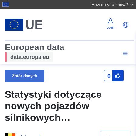
How do you know?
Login
European data
data.europa.eu
0
Zbiór danych
Statystyki dotyczące
nowych pojazdów
silnikowych
wprowadzonych do użytku