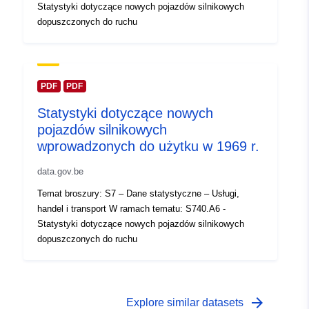
Statystyki dotyczące nowych pojazdów silnikowych
dopuszczonych do ruchu
Temporal
01 January 1959
coverage:
 -
31 December 1959
PDF
PDF
Statystyki dotyczące nowych
pojazdów silnikowych
wprowadzonych do użytku w 1969 r.
data.gov.be
Temat broszury: S7 – Dane statystyczne – Usługi,
handel i transport W ramach tematu: S740.A6 -
Statystyki dotyczące nowych pojazdów silnikowych
dopuszczonych do ruchu
arrow_forward
Explore similar datasets