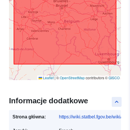
Leaflet
|
©
OpenStreetMap
contributors ©
GISCO
Informacje dodatkowe
keyboard_arrow_up
Strona główna:
https://wiki.statbel.fgov.be/wiki/I