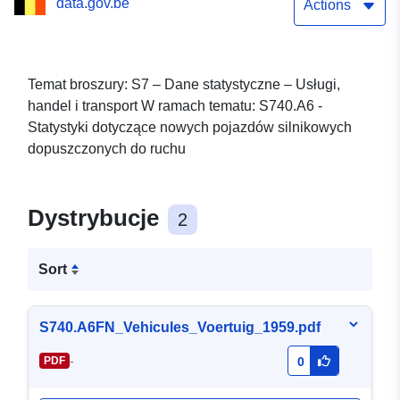
data.gov.be
w 1959 r.
Actions
Temat broszury: S7 – Dane statystyczne – Usługi,
handel i transport W ramach tematu: S740.A6 -
Statystyki dotyczące nowych pojazdów silnikowych
dopuszczonych do ruchu
Dystrybucje
2
Sort
S740.A6FN_Vehicules_Voertuig_1959.pdf
-
PDF
0