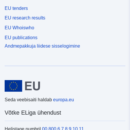
EU tenders
EU research results
EU Whoiswho
EU publications
Andmepakkuja liidese sisselogimine
Seda veebisaiti haldab
europa.eu
Võtke ELiga ühendust
Helistage numbril
00 800 6 7 8 9 10 11