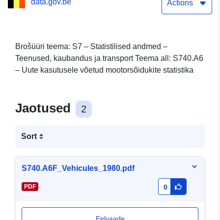
data.gov.be
Actions
Brošüüri teema: S7 – Statistilised andmed –
Teenused, kaubandus ja transport Teema all: S740.A6
– Uute kasutusele võetud mootorsõidukite statistika
Jaotused
2
Sort
S740.A6F_Vehicules_1980.pdf
-
PDF
0
Eelvaade