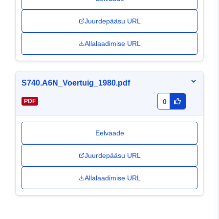
Juurdepääsu URL
Allalaadimise URL
S740.A6N_Voertuig_1980.pdf
-
PDF
0
Eelvaade
Juurdepääsu URL
Allalaadimise URL