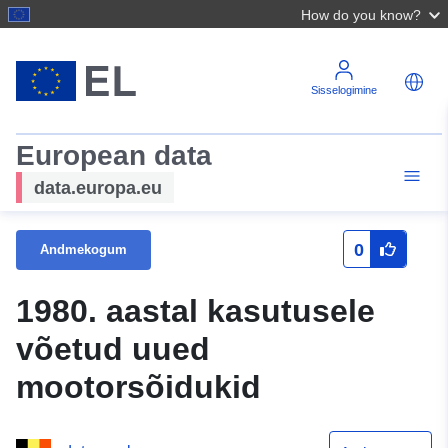
How do you know?
Sisselogimine
European data
data.europa.eu
0
Andmekogum
1980. aastal kasutusele
võetud uued
mootorsõidukid