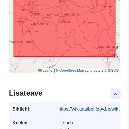
Leaflet
|
©
OpenStreetMap
contributors ©
GISCO
Lisateave
keyboard_arrow_up
Sihtleht:
https://wiki.statbel.fgov.be/wiki/I
Keeled:
French