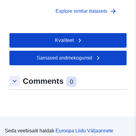
arrow_forward
Explore similar datasets
Kvaliteet
Sarnased andmekogumid
Comments
keyboard_arrow_down
0
Seda veebisaiti haldab
Euroopa Liidu Väljaannete