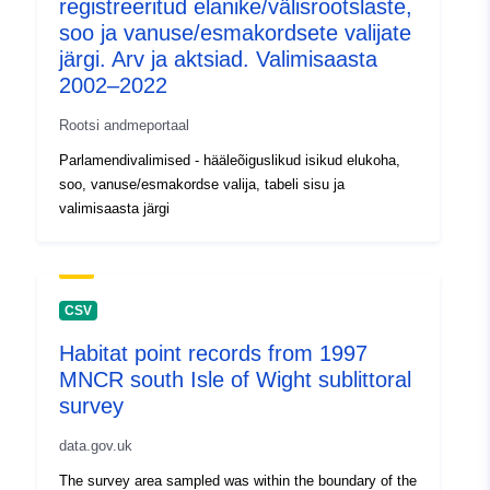
registreeritud elanike/välisrootslaste,
2024
soo ja vanuse/esmakordsete valijate
Ajakohastatud veebisaidil Data.eu
järgi. Arv ja aktsiad. Valimisaasta
30 July 2026
2002–2022
Geograafiline
Koordinaadid:
[ [ 2.54, 51.51
Rootsi andmeportaal
ulatus:
], [ 6.41, 51.51 ], [ 6.41, 49.49
Parlamendivalimised - hääleõiguslikud isikud elukoha,
], [ 2.54, 49.49 ], [ 2.54, 51.51
soo, vanuse/esmakordse valija, tabeli sisu ja
] ]
valimisaasta järgi
Tüüp:
Polygon
Identifikaatorid:
Q14656#ID
CSV
uriRef:
http://data.europa.eu/88u/dataset/
Habitat point records from 1997
id
MNCR south Isle of Wight sublittoral
survey
Juurdepääsuõigu
public
data.gov.uk
sed:
The survey area sampled was within the boundary of the