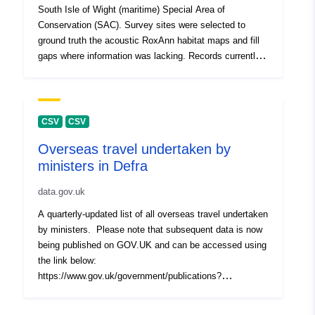
Ajaline katvus:
01 January 1980
South Isle of Wight (maritime) Special Area of
Conservation (SAC). Survey sites were selected to
 -
31 December 1980
ground truth the acoustic RoxAnn habitat maps and fill
gaps where information was lacking. Records currently
considered sensitive have been removed from this
dataset.
CSV
CSV
Overseas travel undertaken by
ministers in Defra
data.gov.uk
A quarterly-updated list of all overseas travel undertaken
by ministers. Please note that subsequent data is now
being published on GOV.UK and can be accessed using
the link below:
https://www.gov.uk/government/publications?
departments%5B%5D=department-for-environment-food-
rural-affairs&publication_type=transparency-data