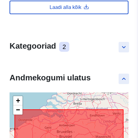
Laadi alla kõik
Kategooriad
2
keyboard_arrow_down
Andmekogumi ulatus
keyboard_arrow_up
+
−