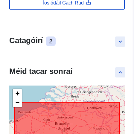
Íoslódáil Gach Rud
Catagóirí
2
keyboard_arrow_down
Méid tacar sonraí
keyboard_arrow_up
+
−