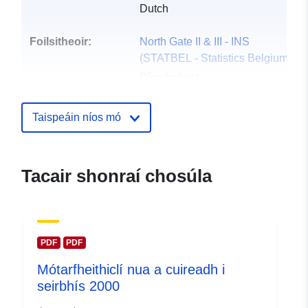
Dutch
Foilsitheoir:
North Gate II & III - INS
(STATBEL - Statistics Belgium)
Ríomhphost:
mailto:statbel@economie.fgov.be
Leathanach baile:
Taispeáin níos mó
https://statbel.fgov.be/
Pointí teagmhála:
Statbel (Generaldirektion
Tacair shonraí chosúla
Statistik - Statistics Belgium)
Ríomhphost:
mailto:statbel@economie.fgov.be
URL:
https://statbel.fgov.be/fr
PDF
PDF
https://statbel.fgov.be/nl
Mótarfheithiclí nua a cuireadh i
https://statbel.fgov.be/de
seirbhís 2000
https://statbel.fgov.be/en