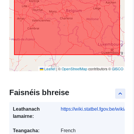
Leaflet
|
©
OpenStreetMap
contributors ©
GISCO
Faisnéis bhreise
keyboard_arrow_up
Leathanach
https://wiki.statbel.fgov.be/wiki/I
lamairne:
Teangacha:
French