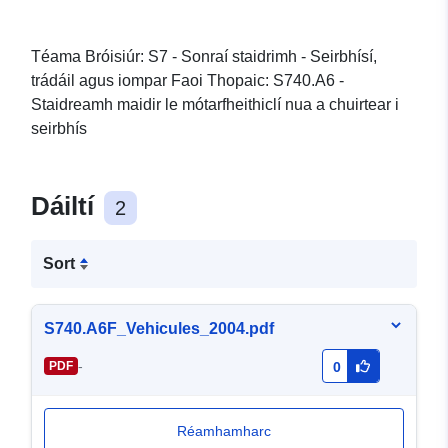
Téama Bróisiúr: S7 - Sonraí staidrimh - Seirbhísí,
trádáil agus iompar Faoi Thopaic: S740.A6 -
Staidreamh maidir le mótarfheithiclí nua a chuirtear i
seirbhís
Dáiltí
2
Sort
S740.A6F_Vehicules_2004.pdf
-
PDF
0
Réamhamharc