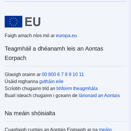
Faigh amach níos mó ar
europa.eu
Teagmháil a dhéanamh leis an Aontas
Eorpach
Glaoigh orainn ar
00 800 6 7 8 9 10 11
Úsáid roghanna
gutháin eile
Scríobh chugainn tríd an
bhfoirm theagmhála
Buail isteach chugainn i gceann de
lárionaid an Aontais
Na meáin shóisialta
Cuardaigh cuntais an Aontais Eorpaigh ar na
meáin