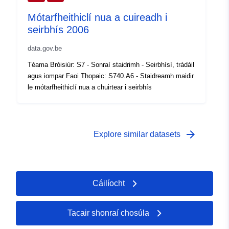
Raon ama:
01 January 2004
Mótarfheithiclí nua a cuireadh i
 -
31 December 2004
seirbhís 2006
data.gov.be
Téama Bróisiúr: S7 - Sonraí staidrimh - Seirbhísí, trádáil
agus iompar Faoi Thopaic: S740.A6 - Staidreamh maidir
le mótarfheithiclí nua a chuirtear i seirbhís
arrow_forward
Explore similar datasets
Cáilíocht
Tacair shonraí chosúla