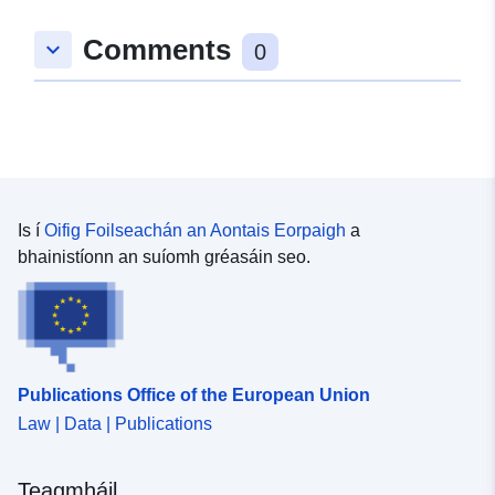
Comments
keyboard_arrow_down
0
Is í
Oifig Foilseachán an Aontais Eorpaigh
a
bhainistíonn an suíomh gréasáin seo.
Publications Office of the European Union
Law | Data | Publications
Teagmháil