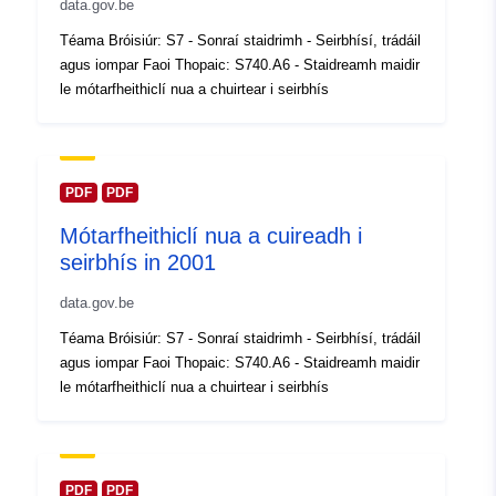
data.gov.be
Taifead Catalóige:
Curtha le data.europa.eu:
14
Téama Bróisiúr: S7 - Sonraí staidrimh - Seirbhísí, trádáil
February 2024
agus iompar Faoi Thopaic: S740.A6 - Staidreamh maidir
Nuashonraithe ar data.europa.eu:
le mótarfheithiclí nua a chuirtear i seirbhís
30 July 2026
Spásúil:
Comhordanáidí:
[ [ 2.54,
51.51 ], [ 6.41, 51.51 ], [ 6.41,
PDF
PDF
49.49 ], [ 2.54, 49.49 ], [ 2.54,
Mótarfheithiclí nua a cuireadh i
51.51 ] ]
seirbhís in 2001
Clóscríobh:
Polygon
data.gov.be
Aitheantóirí:
Q14680#ID
Téama Bróisiúr: S7 - Sonraí staidrimh - Seirbhísí, trádáil
agus iompar Faoi Thopaic: S740.A6 - Staidreamh maidir
uriRef:
http://data.europa.eu/88u/dataset/
le mótarfheithiclí nua a chuirtear i seirbhís
id
Cearta Rochtana:
public
PDF
PDF