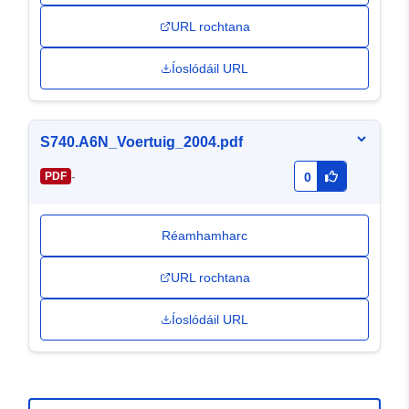
URL rochtana
Íoslódáil URL
S740.A6N_Voertuig_2004.pdf
-
PDF
0
Réamhamharc
URL rochtana
Íoslódáil URL