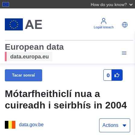
How do you know?
Logáil isteach
European data
data.europa.eu
0
Tacar sonraí
Mótarfheithiclí nua a
cuireadh i seirbhís in 2004
data.gov.be
Actions