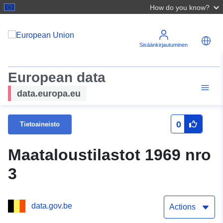
How do you know?
Sisäänkirjautuminen
European data
data.europa.eu
0
Tietoaineisto
Maataloustilastot 1969 nro
3
data.gov.be
Actions