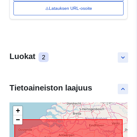
Latauksen URL-osoite
Luokat
2
keyboard_arrow_down
Tietoaineiston laajuus
keyboard_arrow_up
+
−