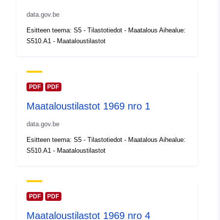
data.gov.be
Luetteloluetteloa
Lisätty dataan.europa.eu:
14
Esitteen teema: S5 - Tilastotiedot - Maatalous Aihealue:
koskeva rekisteri:
February 2024
S510.A1 - Maataloustilastot
Päivitetty data.europa.eu:
30
July 2026
Alueellinen:
Koordinaatit:
[ [ 2.54, 51.51 ],
PDF
PDF
[ 6.41, 51.51 ], [ 6.41, 49.49 ],
Maataloustilastot 1969 nro 1
[ 2.54, 49.49 ], [ 2.54, 51.51 ]
]
data.gov.be
Tyyppi:
Polygon
Esitteen teema: S5 - Tilastotiedot - Maatalous Aihealue:
S510.A1 - Maataloustilastot
Tunnisteet:
Q14685#ID
uriRef:
http://data.europa.eu/88u/dataset/
id
PDF
PDF
Maataloustilastot 1969 nro 4
Käyttöoikeudet:
public