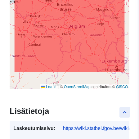
Leaflet
|
©
OpenStreetMap
contributors ©
GISCO
Lisätietoja
keyboard_arrow_up
Laskeutumissivu:
https://wiki.statbel.fgov.be/wiki/I