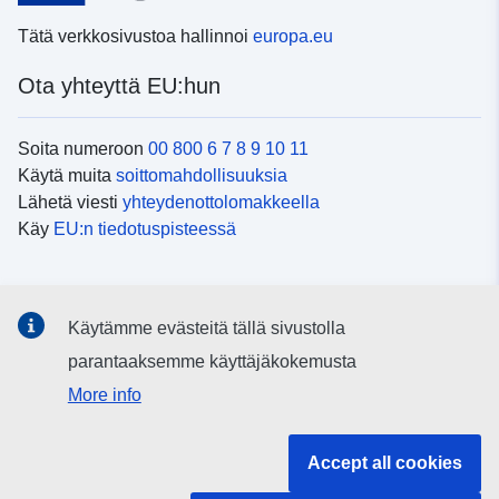
Tätä verkkosivustoa hallinnoi
europa.eu
Ota yhteyttä EU:hun
Soita numeroon
00 800 6 7 8 9 10 11
Käytä muita
soittomahdollisuuksia
Lähetä viesti
yhteydenottolomakkeella
Käy
EU:n tiedotuspisteessä
Sosiaalinen media
Käytämme evästeitä tällä sivustolla
EU
sosiaalisessa mediassa
parantaaksemme käyttäjäkokemusta
More info
EU:n toimielimet ja muut elimet
Accept all cookies