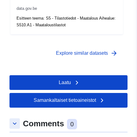
data.gov.be
Ajallinen
01 January 1969
Esitteen teema: S5 - Tilastotiedot - Maatalous Aihealue:
kattavuus:
 -
31 December 1969
S510.A1 - Maataloustilastot
arrow_forward
Explore similar datasets
Laatu
Samankaltaiset tietoaineistot
Comments
keyboard_arrow_down
0