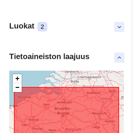
Luokat
2
keyboard_arrow_down
Tietoaineiston laajuus
keyboard_arrow_up
+
−