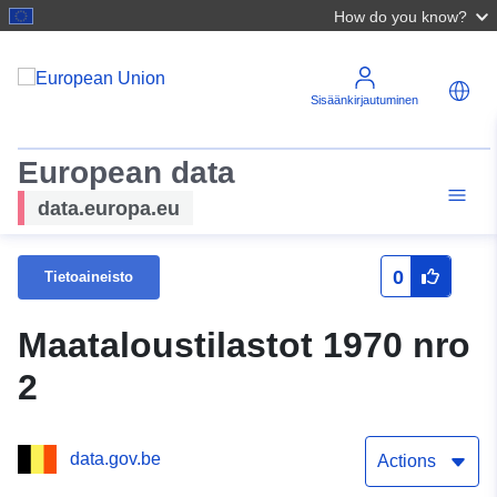
How do you know?
Sisäänkirjautuminen
European data
data.europa.eu
0
Tietoaineisto
Maataloustilastot 1970 nro
2
data.gov.be
Actions