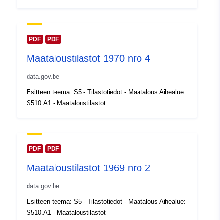
Päivitetty data.europa.eu:
30
July 2026
Alueellinen:
Koordinaatit:
[ [ 2.54, 51.51 ],
PDF
PDF
[ 6.41, 51.51 ], [ 6.41, 49.49 ],
Maataloustilastot 1970 nro 4
[ 2.54, 49.49 ], [ 2.54, 51.51 ]
]
data.gov.be
Tyyppi:
Polygon
Esitteen teema: S5 - Tilastotiedot - Maatalous Aihealue:
S510.A1 - Maataloustilastot
Tunnisteet:
Q14693#ID
uriRef:
http://data.europa.eu/88u/dataset/
id
PDF
PDF
Maataloustilastot 1969 nro 2
Käyttöoikeudet:
public
data.gov.be
Ajallinen
01 January 1970
Esitteen teema: S5 - Tilastotiedot - Maatalous Aihealue:
kattavuus:
 -
31 December 1970
S510.A1 - Maataloustilastot