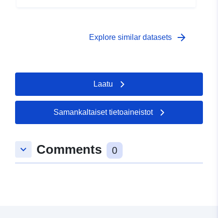
arrow_forward
Explore similar datasets
Laatu
Samankaltaiset tietoaineistot
Comments
keyboard_arrow_down
0