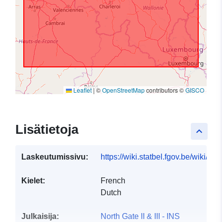
Leaflet
|
©
OpenStreetMap
contributors ©
GISCO
Lisätietoja
keyboard_arrow_up
Laskeutumissivu:
https://wiki.statbel.fgov.be/wiki/I
Kielet:
French
Dutch
Julkaisija:
North Gate II & III - INS