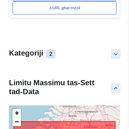
URL għat-tnżżil
Kategoriji
2
keyboard_arrow_down
Limitu Massimu tas-Sett
keyboard_arrow_up
tad-Data
+
−