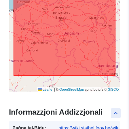
Leaflet
|
©
OpenStreetMap
contributors ©
GISCO
Informazzjoni Addizzjonali
keyboard_arrow_up
Paġna tal-Bidu:
https://wiki.statbel.fgov.be/wiki/I