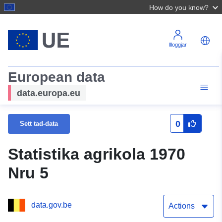
How do you know?
Illoggjar
European data
data.europa.eu
0
Sett tad-data
Statistika agrikola 1970
Nru 5
data.gov.be
Actions