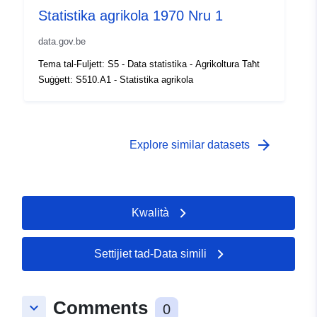
Drittijiet ta'
public
Statistika agrikola 1970 Nru 1
Aċċess:
data.gov.be
Kopertura
01 January 1970
Tema tal-Fuljett: S5 - Data statistika - Agrikoltura Taħt
temporali:
 -
31 December 1970
Suġġett: S510.A1 - Statistika agrikola
arrow_forward
Explore similar datasets
Kwalità
Settijiet tad-Data simili
Comments
keyboard_arrow_down
0