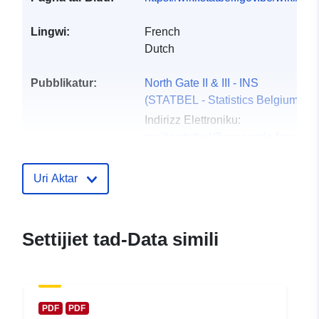
Lingwi:
French
Dutch
Pubblikatur:
North Gate II & III - INS
(STATBEL - Statistics Belgium)
Indirizz Elettroniku:
mailto:statbel@economie.fgov.be
Paġna Ewlenija:
https://statbel.fgov.be/
Uri Aktar
Punti ta' Kuntatt:
Statbel (Generaldirektion
Statistik - Statistics Belgium)
Settijiet tad-Data simili
Indirizz Elettroniku:
mailto:statbel@economie.fgov.be
URL:
https://statbel.fgov.be/de
https://statbel.fgov.be/fr
PDF
PDF