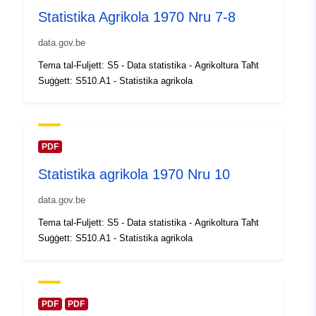
https://statbel.fgov.be/en
Statistika Agrikola 1970 Nru 7-8
https://statbel.fgov.be/nl
data.gov.be
Reġistru tal-
Miżjud ma’ data.europa.eu:
Tema tal-Fuljett: S5 - Data statistika - Agrikoltura Taħt
Katalgu:
14 February 2024
Suġġett: S510.A1 - Statistika agrikola
Aġġornat fuq data.europa.eu:
30 July 2026
Spazjali:
Koordinati:
[ [ 2.54, 51.51 ], [
PDF
6.41, 51.51 ], [ 6.41, 49.49 ], [
Statistika agrikola 1970 Nru 10
2.54, 49.49 ], [ 2.54, 51.51 ] ]
Tip:
Polygon
data.gov.be
Tema tal-Fuljett: S5 - Data statistika - Agrikoltura Taħt
Identifikaturi:
Q14696#ID
Suġġett: S510.A1 - Statistika agrikola
uriRef:
http://data.europa.eu/88u/dataset/
id
PDF
PDF