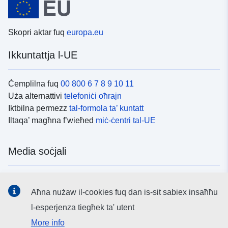
Skopri aktar fuq
europa.eu
Ikkuntattja l-UE
Ċemplilna fuq
00 800 6 7 8 9 10 11
Uża alternattivi
telefoniċi oħrajn
Iktbilna permezz
tal-formola ta’ kuntatt
Iltaqa’ magħna f’wieħed
miċ-ċentri tal-UE
Media soċjali
Fittex mezzi
tal-media soċjali tal-UE
Aħna nużaw il-cookies fuq dan is-sit sabiex insaħħu
l-esperjenza tiegħek ta' utent
L-istituzzjonijiet u l-korpi tal-UE
More info