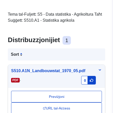
Tema tal-Fuljett: S5 - Data statistika - Agrikoltura Taħt
Suġġett: S510.A1 - Statistika agrikola
Distribuzzjonijiet
1
Sort
S510.A1N_Landbouwstat_1970_05.pdf
-
PDF
0
Previżjoni
URL tal-Aċċess