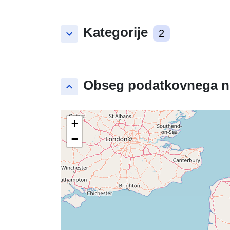
Kategorije
keyboard_arrow_down
2
Obseg podatkovnega n
keyboard_arrow_up
+
−