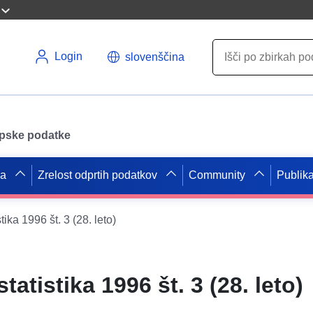
Login
slovenščina
opske podatke
pa
Zrelost odprtih podatkov
Community
Publika
tika 1996 št. 3 (28. leto)
tatistika 1996 št. 3 (28. leto)