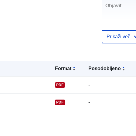
Objavil:
Prikaži več
Kontaktne to
Format
Posodobljeno
-
PDF
-
PDF
Katalogski za