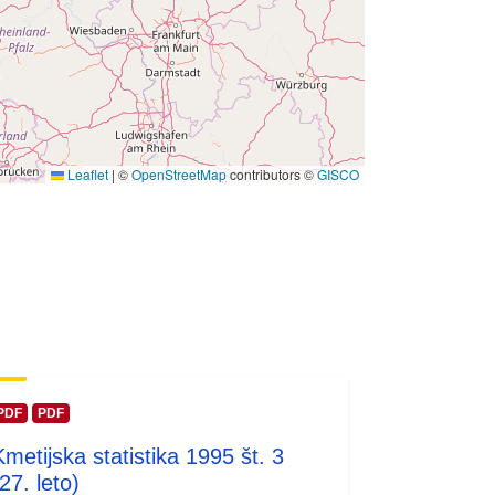
Leaflet
|
©
OpenStreetMap
contributors ©
GISCO
PDF
PDF
Kmetijska statistika 1995 št. 3
27. leto)