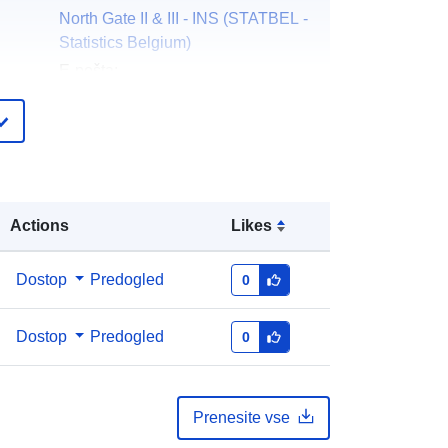
North Gate II & III - INS (STATBEL -
Statistics Belgium)
E-pošta:
mailto:statbel@economie.fgov.be
Domača stran:
https://statbel.fgov.be/
čke:
Statbel (Directorate General
Statistics - Statistics Belgium)
Actions
Likes
E-pošta:
mailto:statbel@economie.fgov.be
Katalog:
https://statbel.fgov.be/fr
Dostop
Predogled
0
https://statbel.fgov.be/en
https://statbel.fgov.be/nl
Dostop
Predogled
0
https://statbel.fgov.be/de
pis:
Dodano v data.europa.eu:
14 February
Prenesite vse
2024