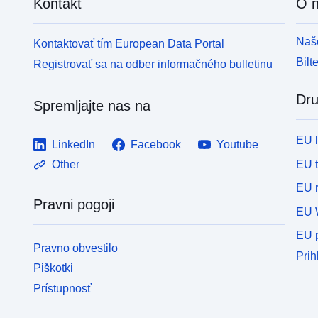
Kontakt
O 
Naše
Kontaktovať tím European Data Portal
Bilt
Registrovať sa na odber informačného bulletinu
Dru
Spremljajte nas na
EU 
LinkedIn
Facebook
Youtube
EU 
Other
EU r
Pravni pogoji
EU 
EU p
Pravno obvestilo
Prih
Piškotki
Prístupnosť