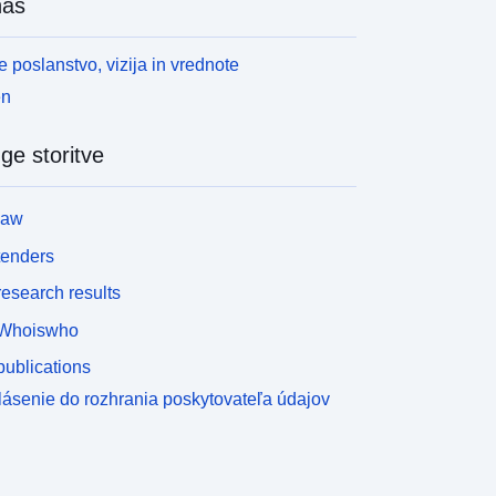
nas
 poslanstvo, vizija in vrednote
en
ge storitve
law
tenders
esearch results
Whoiswho
ublications
lásenie do rozhrania poskytovateľa údajov