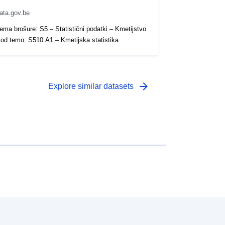
ata.gov.be
ema brošure: S5 – Statistični podatki – Kmetijstvo
od temo: S510.A1 – Kmetijska statistika
arrow_forward
Explore similar datasets