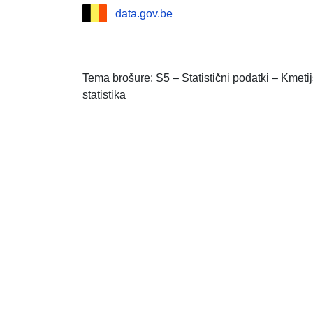
data.gov.be
Tema brošure: S5 – Statistični podatki – Kmet
statistika