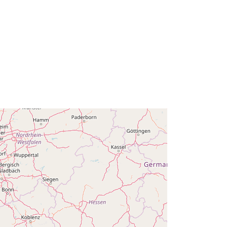
Posodobljeno na spletišču Data.europa.eu:
30 July 2026
Usklajuje:
[ [ 2.54, 51.51 ], [ 6.41,
51.51 ], [ 6.41, 49.49 ], [ 2.54, 49.49 ],
[ 2.54, 51.51 ] ]
Tip:
Polygon
:
Q14832#ID
http://data.europa.eu/88u/dataset/q1
4832-id
public
01 January 1996
 -
31 December 1996