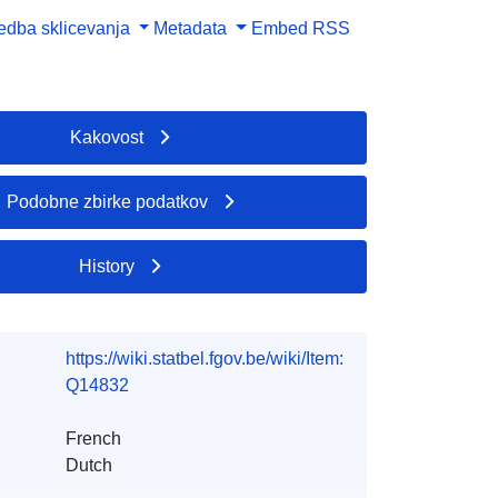
dba sklicevanja
Metadata
Embed
RSS
Kakovost
Podobne zbirke podatkov
History
https://wiki.statbel.fgov.be/wiki/Item:
Q14832
French
Dutch