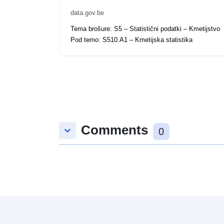
data.gov.be
Tema brošure: S5 – Statistični podatki – Kmetijstvo
Pod temo: S510.A1 – Kmetijska statistika
Comments
keyboard_arrow_down
0