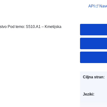
API
Nave
ijstvo Pod temo: S510.A1 – Kmetijska
Ciljna stran:
Jeziki: