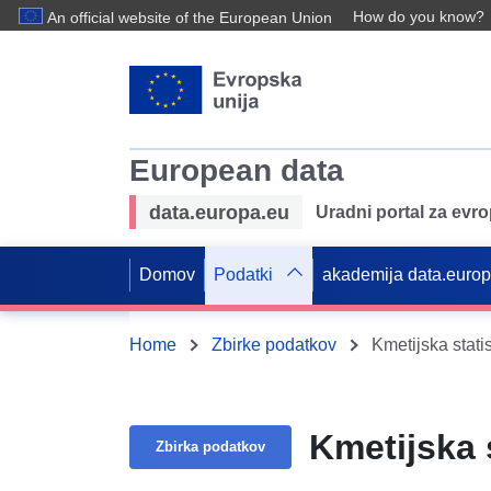
How do you know?
An official website of the European Union
European data
data.europa.eu
Uradni portal za evr
Domov
Podatki
akademija data.euro
Home
Zbirke podatkov
Kmetijska statis
Kmetijska s
Zbirka podatkov