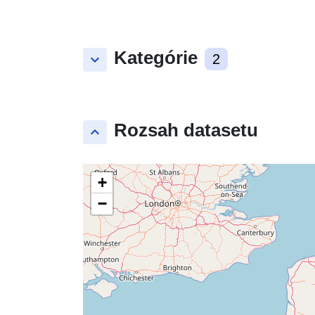
Kategórie
keyboard_arrow_down
2
Rozsah datasetu
keyboard_arrow_up
+
−