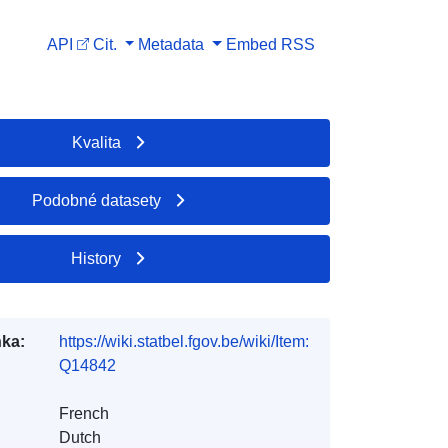
API
Cit.
Metadata
Embed
RSS
Kvalita
Podobné datasety
History
ka:
https://wiki.statbel.fgov.be/wiki/Item:
Q14842
French
Dutch