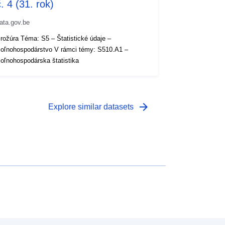
. 4 (31. rok)
ata.gov.be
rožúra Téma: S5 – Štatistické údaje –
oľnohospodárstvo V rámci témy: S510.A1 –
oľnohospodárska štatistika
arrow_forward
Explore similar datasets