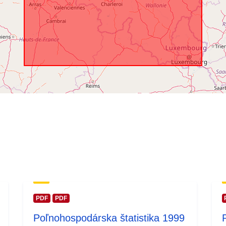
Časové pokry
PDF
PDF
Poľnohospodárska štatistika 1999