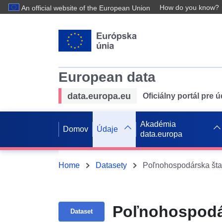
How do you know?
An official website of the European Union
European data
data.europa.eu
Oficiálny portál pre 
Akadémia
Domov
Údaje
data.europa
Home
Datasety
Poľnohospodárska štati
Poľnohospodárs
Dataset