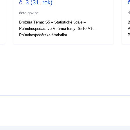
č. 3 (31. rok)
č
data.gov.be
d
Brožúra Téma: S5 – Štatistické údaje –
B
Poľnohospodárstvo V rámci témy: S510.A1 –
P
Poľnohospodárska štatistika
P