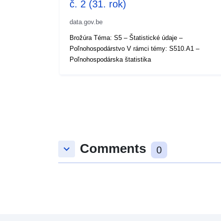
č. 2 (31. rok)
data.gov.be
Brožúra Téma: S5 – Štatistické údaje –
Poľnohospodárstvo V rámci témy: S510.A1 –
Poľnohospodárska štatistika
Comments
keyboard_arrow_down
0