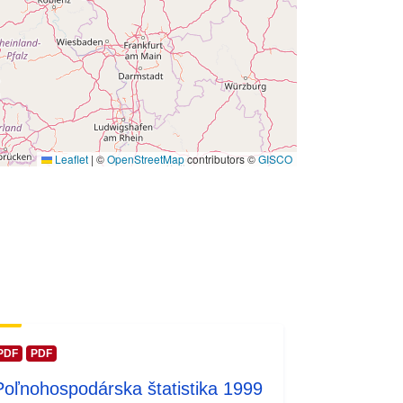
tie:
01 January 1999
 -
31 December 1999
Leaflet
|
©
OpenStreetMap
contributors ©
GISCO
PDF
PDF
Poľnohospodárska štatistika 1999