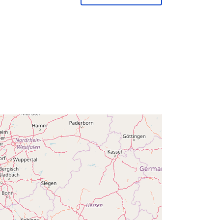
Pridané k údajom.europa.eu:
14 February
2024
Aktualizované na základe údajov.europa.eu:
30 July 2026
Súradnice:
[ [ 2.54, 51.51 ], [ 6.41,
51.51 ], [ 6.41, 49.49 ], [ 2.54, 49.49 ],
[ 2.54, 51.51 ] ]
Typ:
Polygon
:
Q14842#ID
http://data.europa.eu/88u/dataset/q1
4842-id
ráva:
public