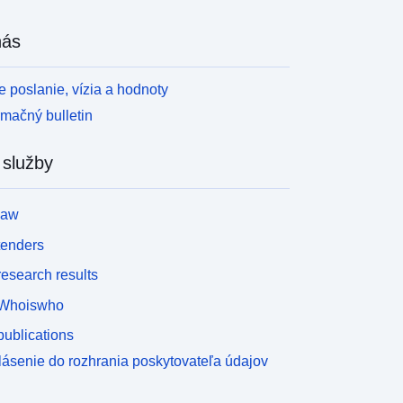
nás
 poslanie, vízia a hodnoty
rmačný bulletin
 služby
law
tenders
esearch results
Whoiswho
ublications
lásenie do rozhrania poskytovateľa údajov