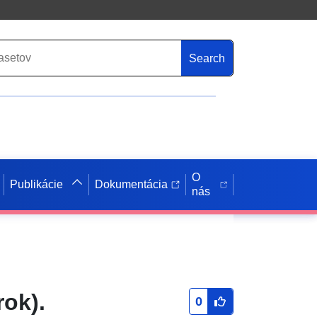
Search
O
Publikácie
Dokumentácia
nás
rok).
0