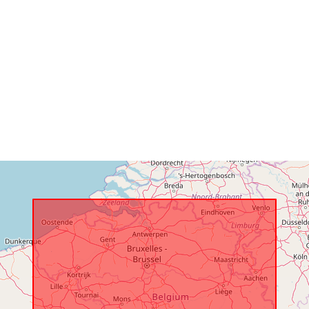
Katalógový
záznam:
Zemepisné
pokrytie:
Identifikátory
uriRef:
Prístupové p