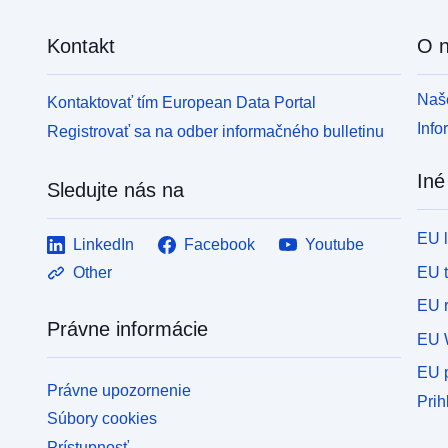
Kontakt
O 
Naše
Kontaktovať tím European Data Portal
Info
Registrovať sa na odber informačného bulletinu
Iné
Sledujte nás na
EU 
LinkedIn
Facebook
Youtube
EU 
Other
EU r
Právne informácie
EU 
EU p
Právne upozornenie
Prih
Súbory cookies
Prístupnosť