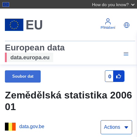
How do you know?
Přihlášení
European data
data.europa.eu
0
Soubor dat
Zemědělská statistika 2006
01
data.gov.be
Actions