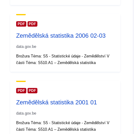
Aktualizace údajů.europa.eu:
30 July 2026
PDF
PDF
Místní:
Souřadnice:
[ [ 2.54, 51.51 ],
Zemědělská statistika 2006 02-03
[ 6.41, 51.51 ], [ 6.41, 49.49 ],
[ 2.54, 49.49 ], [ 2.54, 51.51 ]
data.gov.be
]
Brožura Téma: S5 - Statistické údaje - Zemědělství V
Typ:
Polygon
části Téma: S510.A1 – Zemědělská statistika
Identifikátory:
Q14869#ID
uriRef:
http://data.europa.eu/88u/dataset/
PDF
PDF
id
Zemědělská statistika 2001 01
Přístupová práva:
public
data.gov.be
Brožura Téma: S5 - Statistické údaje - Zemědělství V
Časové pokrytí:
01 January 2006
části Téma: S510.A1 – Zemědělská statistika