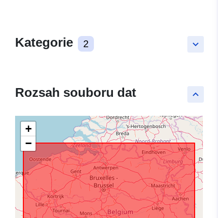
Kategorie
2
keyboard_arrow_down
Rozsah souboru dat
keyboard_arrow_up
+
−