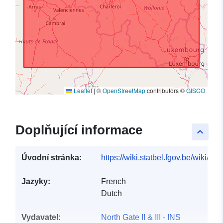
Leaflet
|
©
OpenStreetMap
contributors ©
GISCO
Doplňující informace
keyboard_arrow_up
Úvodní stránka:
https://wiki.statbel.fgov.be/wiki/I
Jazyky:
French
Dutch
Vydavatel:
North Gate II & III - INS