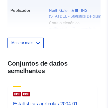
Publicador:
North Gate II & III - INS
(STATBEL - Statistics Belgium)
Correio eletrónico:
mailto:statbel@economie.fgov.be
Página inicial:
https://statbel.fgov.be/
Mostrar mais
Pontos de
Statbel (Generaldirektion
contacto:
Statistik - Statistics Belgium)
Conjuntos de dados
Correio eletrónico:
semelhantes
mailto:statbel@economie.fgov.be
URL:
https://statbel.fgov.be/de
https://statbel.fgov.be/en
https://statbel.fgov.be/nl
PDF
PDF
https://statbel.fgov.be/fr
Estatísticas agrícolas 2004 01