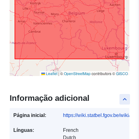
Leaflet
|
©
OpenStreetMap
contributors ©
GISCO
Informação adicional
keyboard_arrow_up
Página inicial:
https://wiki.statbel.fgov.be/wiki/I
Línguas:
French
Dutch