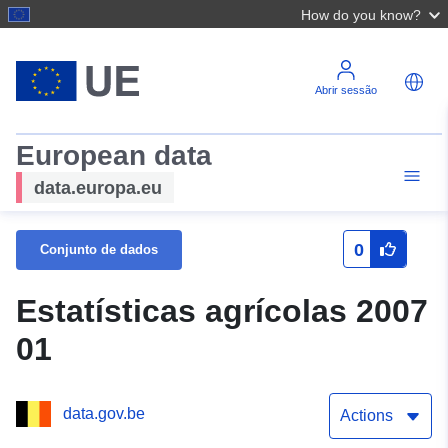
How do you know?
Abrir sessão
European data
data.europa.eu
0
Conjunto de dados
Estatísticas agrícolas 2007
01
data.gov.be
Actions