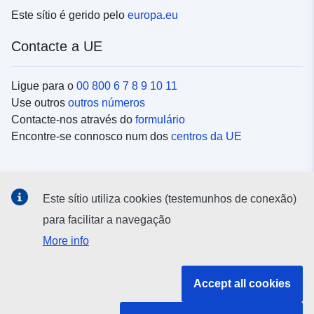
Este sítio é gerido pelo
europa.eu
Contacte a UE
Ligue para o
00 800 6 7 8 9 10 11
Use outros
outros números
Contacte-nos através do
formulário
Encontre-se connosco num dos
centros da UE
Redes sociais
Este sítio utiliza cookies (testemunhos de conexão)
Procure as contas da UE nas
redes sociais
para facilitar a navegação
More info
Instituições e organismos da UE
Accept all cookies
Pesquisar todas as instituições e órgãos da UE