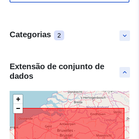
Categorias
2
keyboard_arrow_down
Extensão de conjunto de
keyboard_arrow_up
dados
+
−