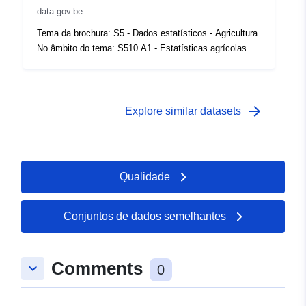
data.gov.be
Zakres czasowy:
01 January 2007
Tema da brochura: S5 - Dados estatísticos - Agricultura
 -
31 December 2007
No âmbito do tema: S510.A1 - Estatísticas agrícolas
arrow_forward
Explore similar datasets
Qualidade
Conjuntos de dados semelhantes
Comments
keyboard_arrow_down
0