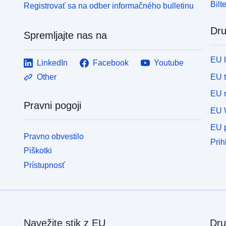
Bilt
Registrovať sa na odber informačného bulletinu
Dru
Spremljajte nas na
EU 
LinkedIn
Facebook
Youtube
EU 
Other
EU r
Pravni pogoji
EU 
EU p
Pravno obvestilo
Prih
Piškotki
Prístupnosť
Navežite stik z EU
Dru