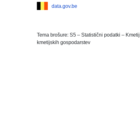
data.gov.be
Tema brošure: S5 – Statistični podatki – Kmet
kmetijskih gospodarstev