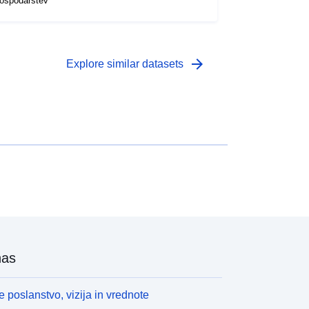
ospodarstev
arrow_forward
Explore similar datasets
nas
 poslanstvo, vizija in vrednote