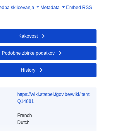
dba sklicevanja
Metadata
Embed
RSS
Kakovost
Podobne zbirke podatkov
History
https://wiki.statbel.fgov.be/wiki/Item:
Q14881
French
Dutch