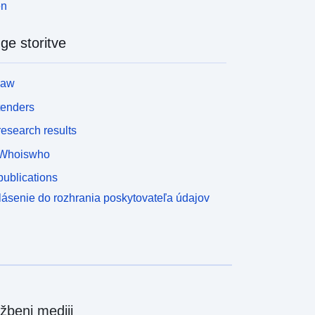
en
ge storitve
law
tenders
esearch results
Whoiswho
ublications
lásenie do rozhrania poskytovateľa údajov
žbeni mediji