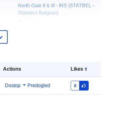
North Gate II & III - INS (STATBEL -
Statistics Belgium)
E-pošta:
mailto:statbel@economie.fgov.be
Domača stran:
https://statbel.fgov.be/
čke:
Statbel (Directorate General
Statistics - Statistics Belgium)
Actions
Likes
E-pošta:
mailto:statbel@economie.fgov.be
Katalog:
https://statbel.fgov.be/fr
Dostop
Predogled
0
https://statbel.fgov.be/nl
https://statbel.fgov.be/de
https://statbel.fgov.be/en
pis:
Dodano v data.europa.eu:
14 February
2024