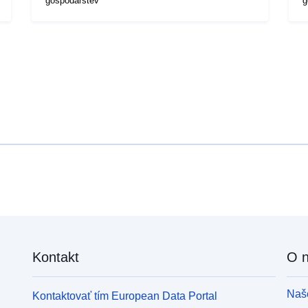
gospodarstev
g
Kontakt
O 
Naše
Kontaktovať tím European Data Portal