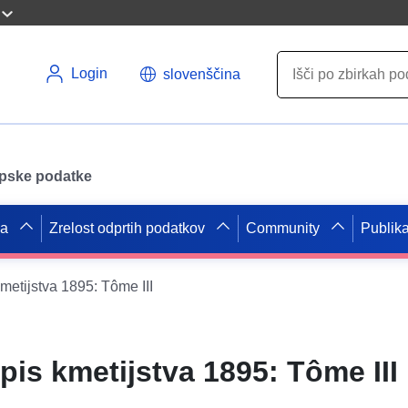
Login
slovenščina
opske podatke
pa
Zrelost odprtih podatkov
Community
Publika
metijstva 1895: Tôme III
pis kmetijstva 1895: Tôme III