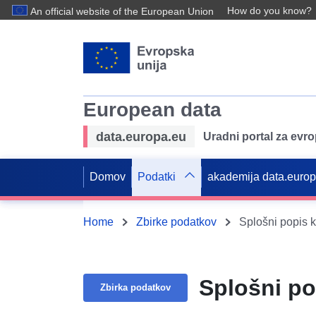
How do you know?
An official website of the European Union
European data
data.europa.eu
Uradni portal za evr
Domov
Podatki
akademija data.euro
Home
Zbirke podatkov
Splošni popis k
Splošni po
Zbirka podatkov