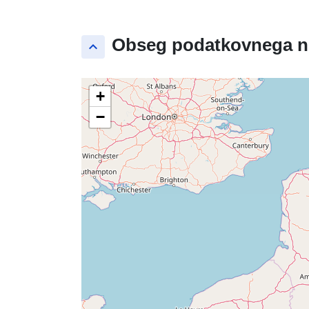
Obseg podatkovnega n
keyboard_arrow_up
+
−