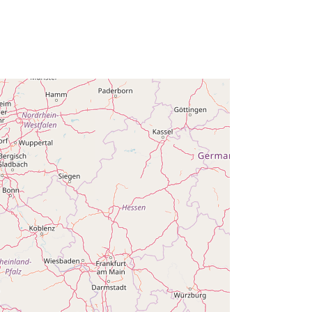
Posodobljeno na spletišču Data.europa.eu:
30 July 2026
Usklajuje:
[ [ 2.54, 51.51 ], [ 6.41,
51.51 ], [ 6.41, 49.49 ], [ 2.54, 49.49 ],
[ 2.54, 51.51 ] ]
Tip:
Polygon
:
Q14881#ID
http://data.europa.eu/88u/dataset/q1
4881-id
public
01 January 1895
 -
31 December 1895