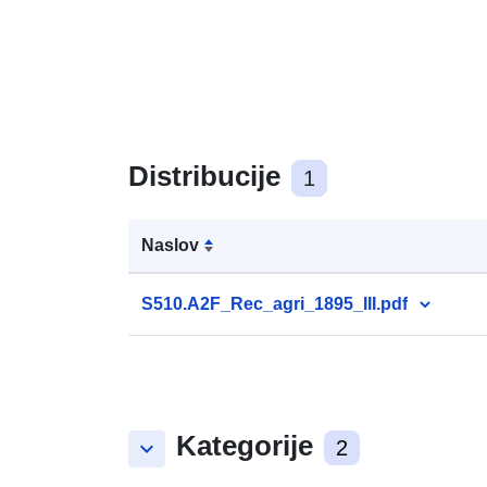
Distribucije
1
Naslov
S510.A2F_Rec_agri_1895_III.pdf
Kategorije
keyboard_arrow_down
2