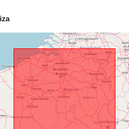
iza
Prostorski:
Identifikatorji
uriRef:
Pravice za
dostop:
Časovna
pokritost: