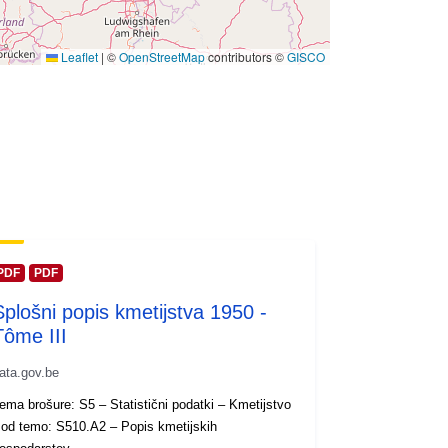
Leaflet
|
©
OpenStreetMap
contributors ©
GISCO
PDF
PDF
Splošni popis kmetijstva 1950 -
Tôme III
ata.gov.be
ema brošure: S5 – Statistični podatki – Kmetijstvo
od temo: S510.A2 – Popis kmetijskih