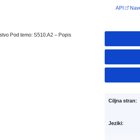
API
Nave
ijstvo Pod temo: S510.A2 – Popis
Ciljna stran:
Jeziki: