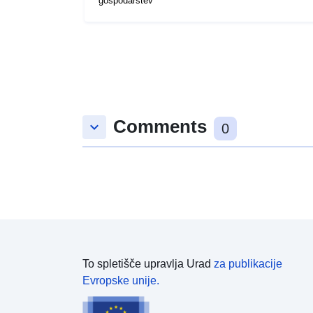
gospodarstev
Comments
keyboard_arrow_down
0
To spletišče upravlja Urad
za publikacije
Evropske unije.