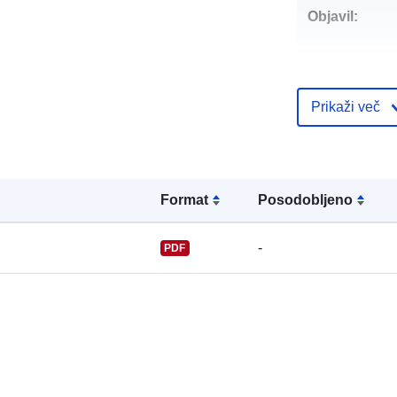
Objavil:
Prikaži več
Kontaktne to
Format
Posodobljeno
-
PDF
Katalogski za