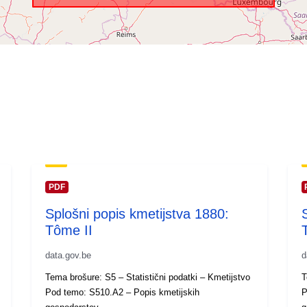
PDF
Splošni popis kmetijstva 1880:
Tôme II
data.gov.be
d
Tema brošure: S5 – Statistični podatki – Kmetijstvo
T
Pod temo: S510.A2 – Popis kmetijskih
P