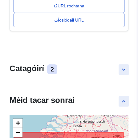
URL rochtana
Íoslódáil URL
Catagóirí
2
keyboard_arrow_down
Méid tacar sonraí
keyboard_arrow_up
+
−