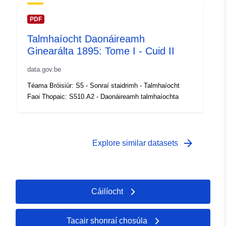
id
PDF
Cearta Rochtana:
public
Talmhaíocht Daonáireamh
Ginearálta 1895: Tome I - Cuid II
Raon ama:
01 January 1895
data.gov.be
 -
31 December 1895
Téama Bróisiúr: S5 - Sonraí staidrimh - Talmhaíocht
Faoi Thopaic: S510.A2 - Daonáireamh talmhaíochta
arrow_forward
Explore similar datasets
Cáilíocht
Tacair shonraí chosúla