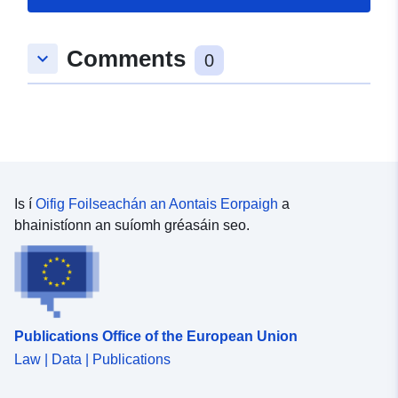
Comments
keyboard_arrow_down
0
Is í
Oifig Foilseachán an Aontais Eorpaigh
a
bhainistíonn an suíomh gréasáin seo.
Publications Office of the European Union
Law | Data | Publications