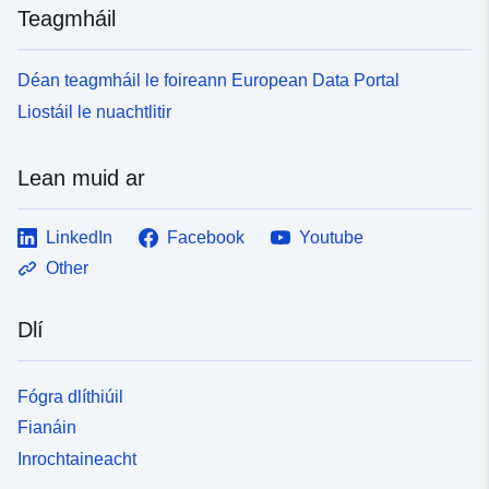
Teagmháil
Déan teagmháil le foireann European Data Portal
Liostáil le nuachtlitir
Lean muid ar
LinkedIn
Facebook
Youtube
Other
Dlí
Fógra dlíthiúil
Fianáin
Inrochtaineacht