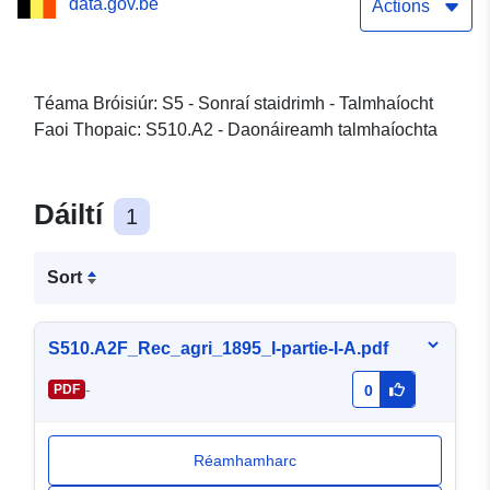
data.gov.be
Actions
Téama Bróisiúr: S5 - Sonraí staidrimh - Talmhaíocht
Faoi Thopaic: S510.A2 - Daonáireamh talmhaíochta
Dáiltí
1
Sort
S510.A2F_Rec_agri_1895_I-partie-I-A.pdf
-
PDF
0
Réamhamharc