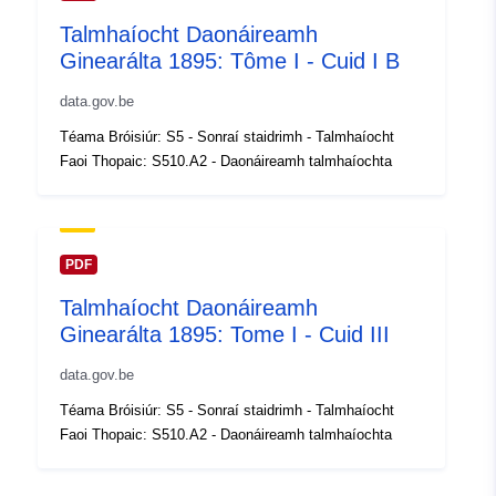
https://statbel.fgov.be/de
Talmhaíocht Daonáireamh
https://statbel.fgov.be/fr
Ginearálta 1895: Tôme I - Cuid I B
https://statbel.fgov.be/nl
data.gov.be
Taifead Catalóige:
Curtha le data.europa.eu:
14
Téama Bróisiúr: S5 - Sonraí staidrimh - Talmhaíocht
February 2024
Faoi Thopaic: S510.A2 - Daonáireamh talmhaíochta
Nuashonraithe ar data.europa.eu:
30 July 2026
Spásúil:
Comhordanáidí:
[ [ 2.54,
PDF
51.51 ], [ 6.41, 51.51 ], [ 6.41,
Talmhaíocht Daonáireamh
49.49 ], [ 2.54, 49.49 ], [ 2.54,
Ginearálta 1895: Tome I - Cuid III
51.51 ] ]
Clóscríobh:
Polygon
data.gov.be
Téama Bróisiúr: S5 - Sonraí staidrimh - Talmhaíocht
Aitheantóirí:
Q14882#ID
Faoi Thopaic: S510.A2 - Daonáireamh talmhaíochta
uriRef:
http://data.europa.eu/88u/dataset/