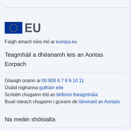
Faigh amach níos mó ar
europa.eu
Teagmháil a dhéanamh leis an Aontas
Eorpach
Glaoigh orainn ar
00 800 6 7 8 9 10 11
Úsáid roghanna
gutháin eile
Scríobh chugainn tríd an
bhfoirm theagmhála
Buail isteach chugainn i gceann de
lárionaid an Aontais
Na meáin shóisialta