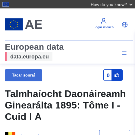
How do you know?
Logáil isteach
European data
data.europa.eu
0
Tacar sonraí
Talmhaíocht Daonáireamh
Ginearálta 1895: Tôme I -
Cuid I A