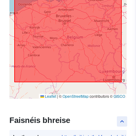
Leaflet
|
©
OpenStreetMap
contributors ©
GISCO
Faisnéis bhreise
keyboard_arrow_up