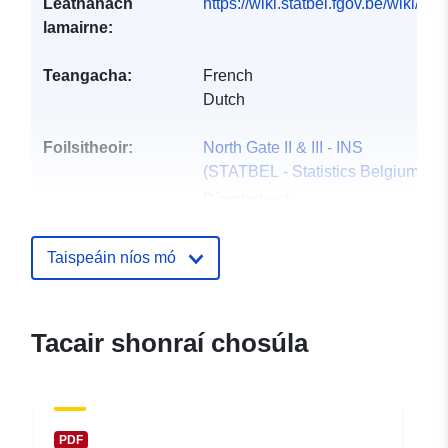
Leathanach
https://wiki.statbel.fgov.be/wiki/I
lamairne:
Teangacha:
French
Dutch
Foilsitheoir:
North Gate II & III - INS
(STATBEL - Statistics Belgium)
Ríomhphost:
mailto:statbel@economie.fgov.be
Leathanach baile:
Taispeáin níos mó
https://statbel.fgov.be/
Pointí teagmhála:
Statbel (Algemene Directie
Tacair shonraí chosúla
Statistiek - Statistics Belgium)
Ríomhphost:
mailto:statbel@economie.fgov.be
URL:
https://statbel.fgov.be/en
PDF