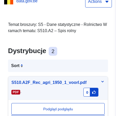
data.gov.be
Actions
Temat broszury: S5 - Dane statystyczne - Rolnictwo W
ramach tematu: S510.A2 – Spis rolny
Dystrybucje
2
Sort
S510.A2F_Rec_agri_1950_1_voorl.pdf
-
PDF
0
Podgląd podglądu