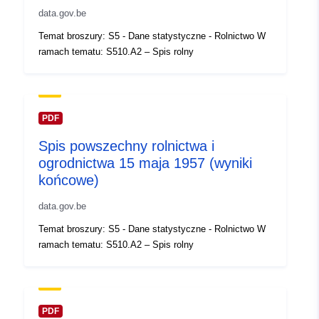
February 2024
data.gov.be
Zaktualizowano dane.europa.eu:
Temat broszury: S5 - Dane statystyczne - Rolnictwo W
30 July 2026
ramach tematu: S510.A2 – Spis rolny
Przestrzenne:
Współrzędne:
[ [ 2.54, 51.51
], [ 6.41, 51.51 ], [ 6.41, 49.49
], [ 2.54, 49.49 ], [ 2.54, 51.51
PDF
] ]
Spis powszechny rolnictwa i
Typ:
Polygon
ogrodnictwa 15 maja 1957 (wyniki
końcowe)
Identyfikatory:
Q14909#ID
data.gov.be
uriRef:
http://data.europa.eu/88u/dataset/
Temat broszury: S5 - Dane statystyczne - Rolnictwo W
id
ramach tematu: S510.A2 – Spis rolny
Prawa dostępu:
public
Temporal
PDF
01 January 1950