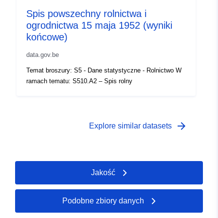
coverage:
 -
31 December 1950
Spis powszechny rolnictwa i
ogrodnictwa 15 maja 1952 (wyniki
końcowe)
data.gov.be
Temat broszury: S5 - Dane statystyczne - Rolnictwo W
ramach tematu: S510.A2 – Spis rolny
arrow_forward
Explore similar datasets
Jakość
Podobne zbiory danych