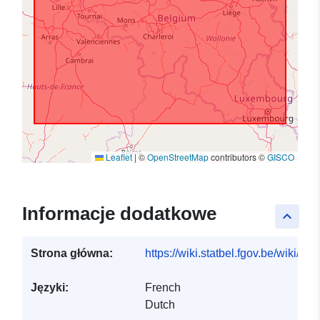
Leaflet
|
©
OpenStreetMap
contributors ©
GISCO
Informacje dodatkowe
keyboard_arrow_up
Strona główna:
https://wiki.statbel.fgov.be/wiki/I
Języki:
French
Dutch