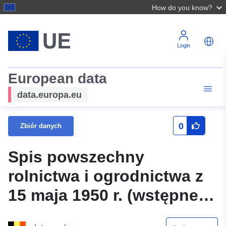
How do you know?
Login
European data
data.europa.eu
0
Zbiór danych
Spis powszechny
rolnictwa i ogrodnictwa z
15 maja 1950 r. (wstępne
wyniki pierwszego etapu)