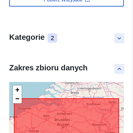
Kategorie
2
keyboard_arrow_down
Zakres zbioru danych
keyboard_arrow_up
+
−