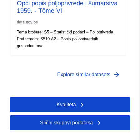
pokrivenost:
 -
31 December 1959
Opći popis poljoprivrede i šumarstva
1959. - Tôme VI
data.gov.be
Tema brošure: S5 – Statistički podaci – Poljoprivreda
Pod temom: S510.A2 – Popis poljoprivrednih
gospodarstava
arrow_forward
Explore similar datasets
Kvaliteta
Slični skupovi podataka