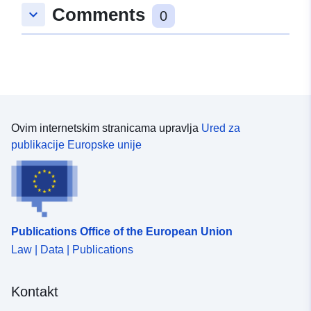
Comments
keyboard_arrow_down
0
Ovim internetskim stranicama upravlja
Ured za
publikacije Europske unije
Publications Office of the European Union
Law | Data | Publications
Kontakt