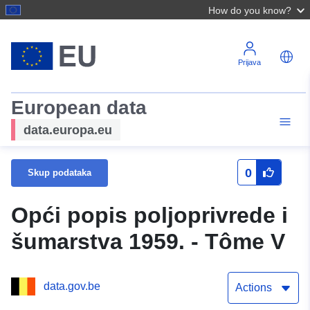
How do you know?
Prijava
European data
data.europa.eu
0
Skup podataka
Opći popis poljoprivrede i
šumarstva 1959. - Tôme V
data.gov.be
Actions