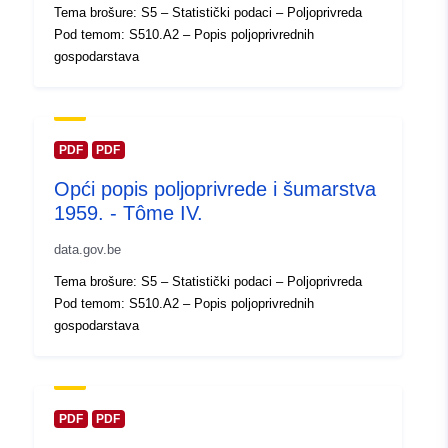
Tema brošure: S5 – Statistički podaci – Poljoprivreda
registar:
2024
Pod temom: S510.A2 – Popis poljoprivrednih
Ažurirano na temelju podataka.eu
gospodarstava
30 July 2026
Prostorno:
Koordinate:
[ [ 2.54, 51.51 ], [
6.41, 51.51 ], [ 6.41, 49.49 ], [
PDF
PDF
2.54, 49.49 ], [ 2.54, 51.51 ] ]
Opći popis poljoprivrede i šumarstva
Tip:
Polygon
1959. - Tôme IV.
data.gov.be
Identifikatori:
Q14928#ID
Tema brošure: S5 – Statistički podaci – Poljoprivreda
uriRef:
http://data.europa.eu/88u/dataset/
Pod temom: S510.A2 – Popis poljoprivrednih
id
gospodarstava
Prava pristupa:
public
PDF
PDF
Vremenska
01 January 1959