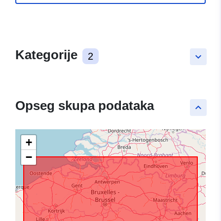
Kategorije
2
keyboard_arrow_down
Opseg skupa podataka
keyboard_arrow_up
+
−