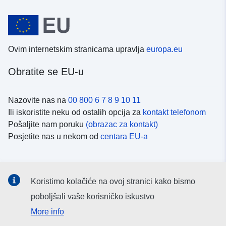
Ovim internetskim stranicama upravlja
europa.eu
Obratite se EU-u
Nazovite nas na
00 800 6 7 8 9 10 11
Ili iskoristite neku od ostalih opcija za
kontakt telefonom
Pošaljite nam poruku
(obrazac za kontakt)
Posjetite nas u nekom od
centara EU-a
Društvene mreže
Koristimo kolačiće na ovoj stranici kako bismo
Potražite kanale EU-a na
društvenim mrežama
poboljšali vaše korisničko iskustvo
More info