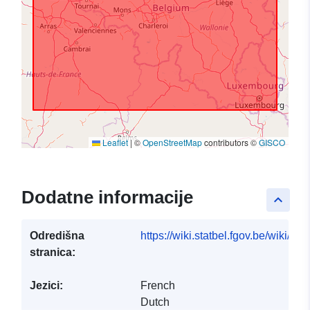
Leaflet
|
©
OpenStreetMap
contributors ©
GISCO
Dodatne informacije
keyboard_arrow_up
Odredišna
https://wiki.statbel.fgov.be/wiki/I
stranica:
Jezici:
French
Dutch