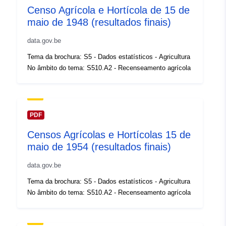
Censo Agrícola e Hortícola de 15 de
Registo do
maio de 1948 (resultados finais)
Acrescentado à data.europa.eu:
catálogo:
14 February 2024
data.gov.be
Atualizado em data.europa.eu:
Tema da brochura: S5 - Dados estatísticos - Agricultura
30 July 2026
No âmbito do tema: S510.A2 - Recenseamento agrícola
Espacial:
Coordenadas:
[ [ 2.54, 51.51
], [ 6.41, 51.51 ], [ 6.41, 49.49
], [ 2.54, 49.49 ], [ 2.54, 51.51
PDF
] ]
Censos Agrícolas e Hortícolas 15 de
Tipo:
Polygon
maio de 1954 (resultados finais)
Identificadores:
Q14935#ID
data.gov.be
Tema da brochura: S5 - Dados estatísticos - Agricultura
uriRef:
http://data.europa.eu/88u/dataset/
No âmbito do tema: S510.A2 - Recenseamento agrícola
id
Direitos de
public