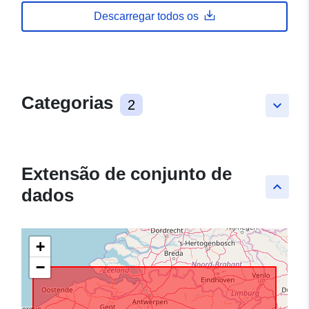
Descarregar todos os
Categorias
2
keyboard_arrow_down
Extensão de conjunto de
keyboard_arrow_up
dados
+
−