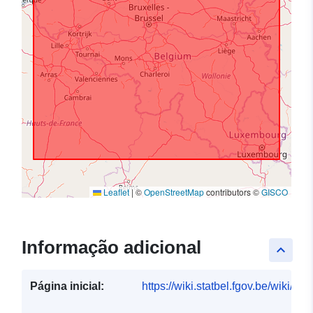
Leaflet
|
©
OpenStreetMap
contributors ©
GISCO
Informação adicional
keyboard_arrow_up
Página inicial:
https://wiki.statbel.fgov.be/wiki/I