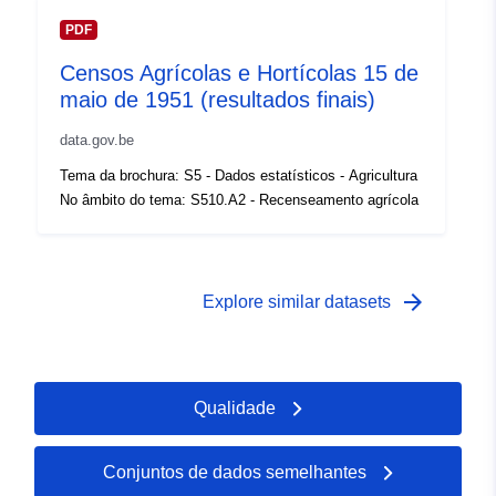
acesso:
PDF
Censos Agrícolas e Hortícolas 15 de
Zakres czasowy:
01 January 1964
maio de 1951 (resultados finais)
 -
31 December 1964
data.gov.be
Tema da brochura: S5 - Dados estatísticos - Agricultura
No âmbito do tema: S510.A2 - Recenseamento agrícola
arrow_forward
Explore similar datasets
Qualidade
Conjuntos de dados semelhantes