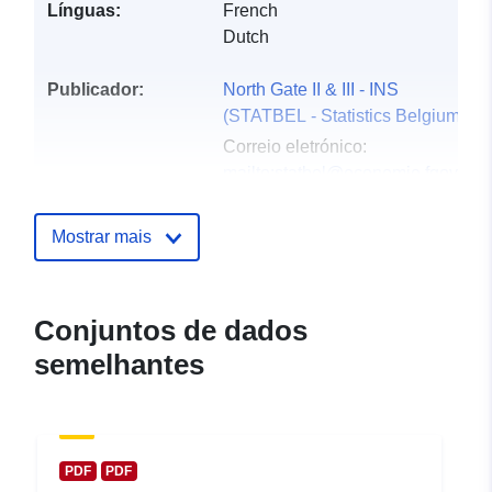
Línguas:
French
Dutch
Publicador:
North Gate II & III - INS
(STATBEL - Statistics Belgium)
Correio eletrónico:
mailto:statbel@economie.fgov.be
Página inicial:
https://statbel.fgov.be/
Mostrar mais
Pontos de
Statbel (Generaldirektion
contacto:
Statistik - Statistics Belgium)
Conjuntos de dados
Correio eletrónico:
semelhantes
mailto:statbel@economie.fgov.be
URL:
https://statbel.fgov.be/nl
https://statbel.fgov.be/en
https://statbel.fgov.be/de
PDF
PDF
https://statbel.fgov.be/fr