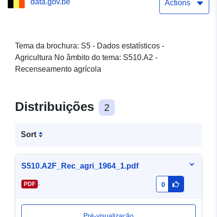
data.gov.be
Actions
Tema da brochura: S5 - Dados estatísticos -
Agricultura No âmbito do tema: S510.A2 -
Recenseamento agrícola
Distribuições
2
Sort
S510.A2F_Rec_agri_1964_1.pdf
-
PDF
0
Pré-visualização