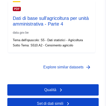
temporale:
 -
31 December 1983
PDF
Dati di base sull'agricoltura per unità
amministrativa - Parte 4
data.gov.be
Tema dell'opuscolo: S5 - Dati statistici - Agricoltura
Sotto Tema: S510.A2 - Censimento agricolo
arrow_forward
Explore similar datasets
Qualità
Set di dati simili