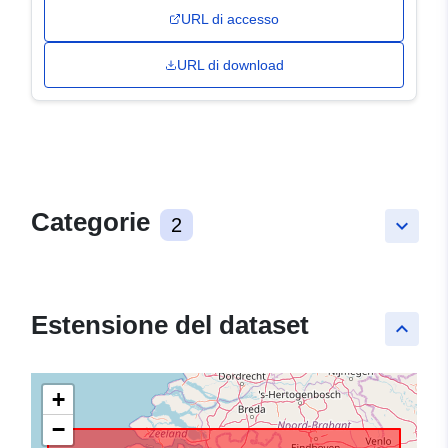
URL di accesso
URL di download
Categorie
2
keyboard_arrow_down
Estensione del dataset
keyboard_arrow_up
+
−