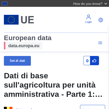
How do you know?
Login
European data
data.europa.eu
0
Set di dati
Dati di base
sull'agricoltura per unità
amministrativa - Parte 1:
Prov Anversa - Prov