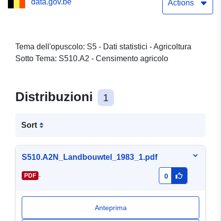
data.gov.be
Limburgo
Actions
Tema dell'opuscolo: S5 - Dati statistici - Agricoltura
Sotto Tema: S510.A2 - Censimento agricolo
Distribuzioni
1
Sort
S510.A2N_Landbouwtel_1983_1.pdf
-
PDF
0
Anteprima