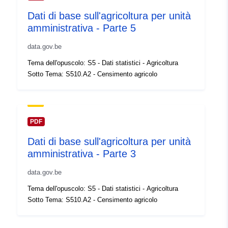
Registro del
Aggiunta a data.europa.eu:
14
Dati di base sull'agricoltura per unità
catalogo:
February 2024
amministrativa - Parte 5
Aggiornato su data.europa.eu:
30 July 2026
data.gov.be
Tema dell'opuscolo: S5 - Dati statistici - Agricoltura
Spaziale:
Coordinate:
[ [ 2.54, 51.51 ], [
Sotto Tema: S510.A2 - Censimento agricolo
6.41, 51.51 ], [ 6.41, 49.49 ], [
2.54, 49.49 ], [ 2.54, 51.51 ] ]
Tipo:
Polygon
PDF
Identificatori:
Q14971#ID
Dati di base sull'agricoltura per unità
amministrativa - Parte 3
uriRef:
http://data.europa.eu/88u/dataset/
data.gov.be
id
Tema dell'opuscolo: S5 - Dati statistici - Agricoltura
Diritti di accesso:
public
Sotto Tema: S510.A2 - Censimento agricolo
Copertura
01 January 1983