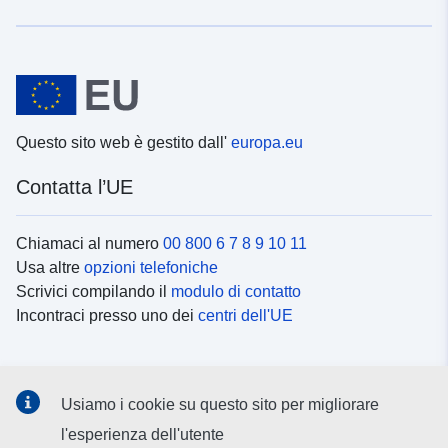
Questo sito web è gestito dall'
europa.eu
Contatta l’UE
Chiamaci al numero
00 800 6 7 8 9 10 11
Usa altre
opzioni telefoniche
Scrivici compilando il
modulo di contatto
Incontraci presso uno dei
centri dell'UE
Social media
Usiamo i cookie su questo sito per migliorare
Cerca i
canali social
l'esperienza dell'utente