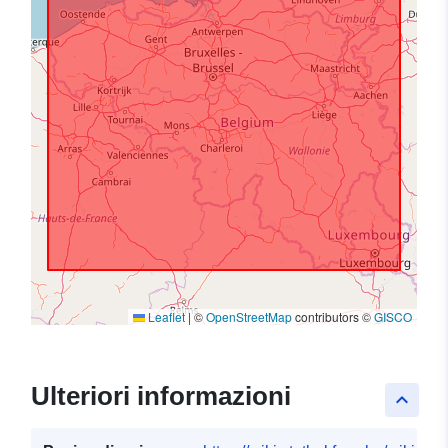
Leaflet
|
©
OpenStreetMap
contributors ©
GISCO
Ulteriori informazioni
keyboard_arrow_up