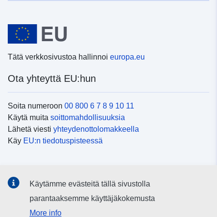
Tätä verkkosivustoa hallinnoi
europa.eu
Ota yhteyttä EU:hun
Soita numeroon
00 800 6 7 8 9 10 11
Käytä muita
soittomahdollisuuksia
Lähetä viesti
yhteydenottolomakkeella
Käy
EU:n tiedotuspisteessä
Sosiaalinen media
Käytämme evästeitä tällä sivustolla
EU
sosiaalisessa mediassa
parantaaksemme käyttäjäkokemusta
More info