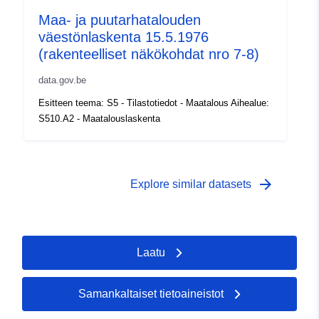
kattavuus:
 -
31 December 1994
Maa- ja puutarhatalouden
väestönlaskenta 15.5.1976
(rakenteelliset näkökohdat nro 7-8)
data.gov.be
Esitteen teema: S5 - Tilastotiedot - Maatalous Aihealue:
S510.A2 - Maatalouslaskenta
arrow_forward
Explore similar datasets
Laatu
Samankaltaiset tietoaineistot