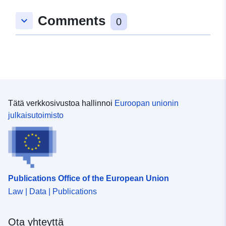
Comments
keyboard_arrow_down
0
Tätä verkkosivustoa hallinnoi
Euroopan unionin
julkaisutoimisto
Publications Office of the European Union
Law | Data | Publications
Ota yhteyttä