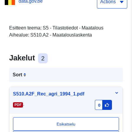
data.gov.be
vuosi)
Actions
Esitteen teema: S5 - Tilastotiedot - Maatalous
Aihealue: S510.A2 - Maatalouslaskenta
Jakelut
2
Sort
S510.A2F_Rec_agri_1994_1.pdf
-
PDF
0
Esikatselu