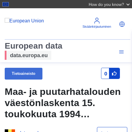
How do you know?
Sisäänkirjautuminen
European data
data.europa.eu
0
Tietoaineisto
Maa- ja puutarhatalouden
väestönlaskenta 15.
toukokuuta 1994
(maatalous 1995 - 27.