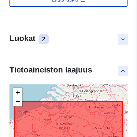
Luokat
2
keyboard_arrow_down
Tietoaineiston laajuus
keyboard_arrow_up
+
−