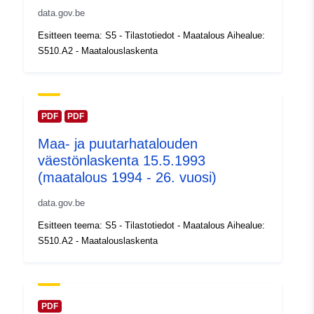
koskeva rekisteri:
February 2024
data.gov.be
Päivitetty data.europa.eu:
30
Esitteen teema: S5 - Tilastotiedot - Maatalous Aihealue:
July 2026
S510.A2 - Maatalouslaskenta
Alueellinen:
Koordinaatit:
[ [ 2.54, 51.51 ],
[ 6.41, 51.51 ], [ 6.41, 49.49 ],
[ 2.54, 49.49 ], [ 2.54, 51.51 ]
PDF
PDF
]
Maa- ja puutarhatalouden
Tyyppi:
Polygon
väestönlaskenta 15.5.1993
(maatalous 1994 - 26. vuosi)
Tunnisteet:
Q14984#ID
data.gov.be
uriRef:
http://data.europa.eu/88u/dataset/
Esitteen teema: S5 - Tilastotiedot - Maatalous Aihealue:
id
S510.A2 - Maatalouslaskenta
Käyttöoikeudet:
public
Ajallinen
PDF
01 January 1994