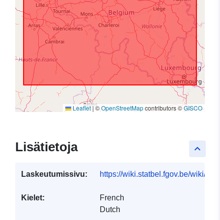
Leaflet
|
©
OpenStreetMap
contributors ©
GISCO
Lisätietoja
keyboard_arrow_up
Laskeutumissivu:
https://wiki.statbel.fgov.be/wiki/I
Kielet:
French
Dutch