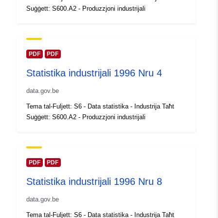
Katalgu:
14 February 2024
Suġġett: S600.A2 - Produzzjoni industrijali
Aġġornat fuq data.europa.eu:
30 July 2026
Spazjali:
Koordinati:
[ [ 2.54, 51.51 ], [
PDF
PDF
6.41, 51.51 ], [ 6.41, 49.49 ], [
Statistika industrijali 1996 Nru 4
2.54, 49.49 ], [ 2.54, 51.51 ] ]
Tip:
Polygon
data.gov.be
Tema tal-Fuljett: S6 - Data statistika - Industrija Taħt
Identifikaturi:
Q15326#ID
Suġġett: S600.A2 - Produzzjoni industrijali
uriRef:
http://data.europa.eu/88u/dataset/
id
PDF
PDF
Drittijiet ta'
public
Statistika industrijali 1996 Nru 8
Aċċess:
data.gov.be
Kopertura
01 January 1996
Tema tal-Fuljett: S6 - Data statistika - Industrija Taħt