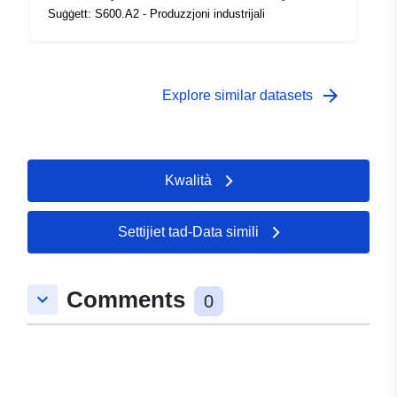
temporali:
 -
31 December 1996
Suġġett: S600.A2 - Produzzjoni industrijali
arrow_forward
Explore similar datasets
Kwalità
Settijiet tad-Data simili
Comments
keyboard_arrow_down
0