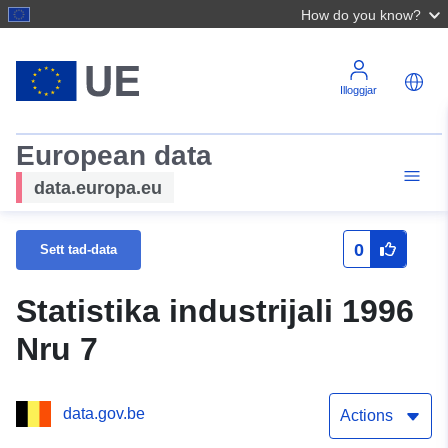
How do you know?
Illoggjar
European data
data.europa.eu
0
Sett tad-data
Statistika industrijali 1996
Nru 7
data.gov.be
Actions