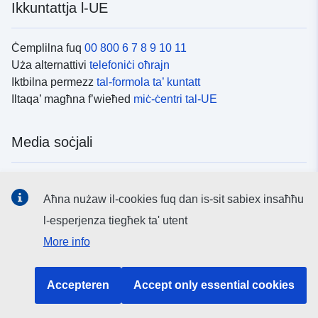
Ikkuntattja l-UE
Ċemplilna fuq
00 800 6 7 8 9 10 11
Uża alternattivi
telefoniċi oħrajn
Iktbilna permezz
tal-formola ta’ kuntatt
Iltaqa’ magħna f’wieħed
miċ-ċentri tal-UE
Media soċjali
Fittex mezzi
tal-media soċjali tal-UE
Aħna nużaw il-cookies fuq dan is-sit sabiex insaħħu
l-esperjenza tiegħek ta' utent
L-istituzzjonijiet u l-korpi tal-UE
More info
Fittex l-istituzzjonijiet u l-korpi kollha tal-UE.
Accepteren
Accept only essential cookies