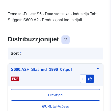
Tema tal-Fuljett: S6 - Data statistika - Industrija Taħt
Suġġett: S600.A2 - Produzzjoni industrijali
Distribuzzjonijiet
2
Sort
S600.A2F_Stat_ind_1996_07.pdf
-
PDF
0
Previżjoni
URL tal-Aċċess