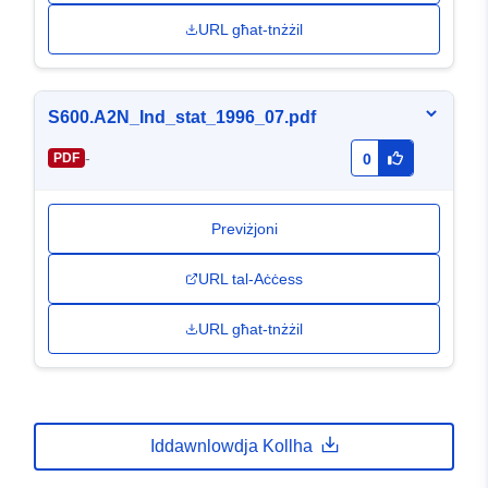
URL għat-tnżżil
S600.A2N_Ind_stat_1996_07.pdf
-
PDF
0
Previżjoni
URL tal-Aċċess
URL għat-tnżżil
Iddawnlowdja Kollha