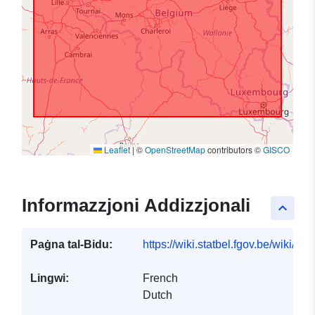
Leaflet
|
©
OpenStreetMap
contributors ©
GISCO
Informazzjoni Addizzjonali
keyboard_arrow_up
Paġna tal-Bidu:
https://wiki.statbel.fgov.be/wiki/I
Lingwi:
French
Dutch