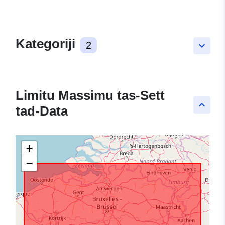
Kategoriji
2
keyboard_arrow_down
Limitu Massimu tas-Sett
keyboard_arrow_up
tad-Data
+
−