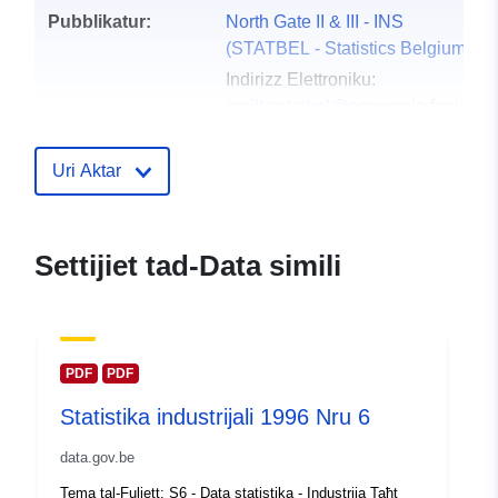
Pubblikatur:
North Gate II & III - INS
(STATBEL - Statistics Belgium)
Indirizz Elettroniku:
mailto:statbel@economie.fgov.be
Paġna Ewlenija:
https://statbel.fgov.be/
Uri Aktar
Punti ta' Kuntatt:
Statbel (Algemene Directie
Statistiek - Statistics Belgium)
Settijiet tad-Data simili
Indirizz Elettroniku:
mailto:statbel@economie.fgov.be
URL:
https://statbel.fgov.be/nl
https://statbel.fgov.be/de
PDF
PDF
https://statbel.fgov.be/en
Statistika industrijali 1996 Nru 6
https://statbel.fgov.be/fr
data.gov.be
Reġistru tal-
Miżjud ma’ data.europa.eu:
Tema tal-Fuljett: S6 - Data statistika - Industrija Taħt