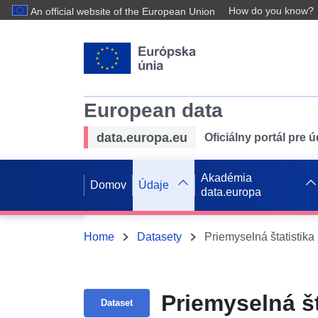
How do you know?
An official website of the European Union
European data
data.europa.eu
Oficiálny portál pre 
Akadémia
Domov
Údaje
data.europa
Home
Datasety
Priemyselná štatistika
Priemyselná št
Dataset