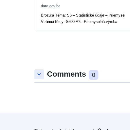
data.gov.be
Brožúra Téma: S6 – Štatistické údaje – Priemysel
V rámci témy: S600.A2 - Priemyselná výroba
Comments
keyboard_arrow_down
0