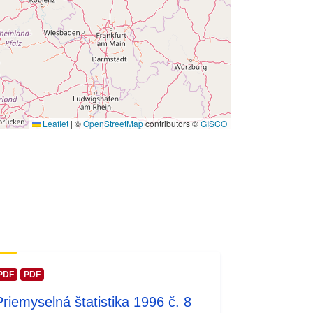
tie:
01 January 1996
 -
31 December 1996
Leaflet
|
©
OpenStreetMap
contributors ©
GISCO
PDF
PDF
Priemyselná štatistika 1996 č. 8