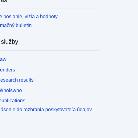
 poslanie, vízia a hodnoty
rmačný bulletin
 služby
law
tenders
esearch results
Whoiswho
ublications
lásenie do rozhrania poskytovateľa údajov