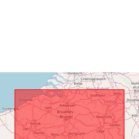
Katalógový
záznam:
Zemepisné
pokrytie:
Identifikátory
uriRef:
Prístupové p