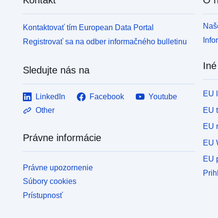
Naše
Kontaktovať tím European Data Portal
Info
Registrovať sa na odber informačného bulletinu
Iné
Sledujte nás na
EU 
LinkedIn
Facebook
Youtube
EU 
Other
EU r
Právne informácie
EU 
EU p
Právne upozornenie
Prih
Súbory cookies
Prístupnosť