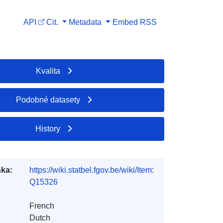
API
Cit.
Metadata
Embed
RSS
Kvalita
Podobné datasety
History
ka:
https://wiki.statbel.fgov.be/wiki/Item:
Q15326
French
Dutch