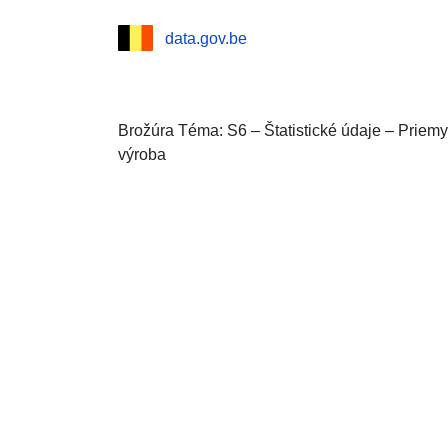
data.gov.be
Brožúra Téma: S6 – Štatistické údaje – Priem
výroba