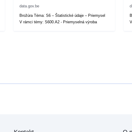
data.gov.be
d
Brožúra Téma: S6 – Štatistické údaje – Priemysel
B
V rámci témy: S600.A2 - Priemyselná výroba
V
Kontakt
O 