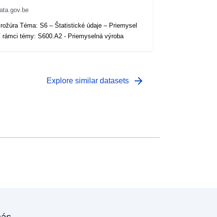
ata.gov.be
rožúra Téma: S6 – Štatistické údaje – Priemysel
 rámci témy: S600.A2 - Priemyselná výroba
arrow_forward
Explore similar datasets
nás