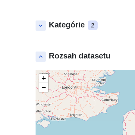
Kategórie
keyboard_arrow_down
2
Rozsah datasetu
keyboard_arrow_up
+
−