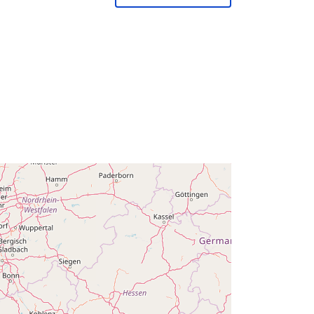
Pridané k údajom.europa.eu:
14 February
2024
Aktualizované na základe údajov.europa.eu:
30 July 2026
Súradnice:
[ [ 2.54, 51.51 ], [ 6.41,
51.51 ], [ 6.41, 49.49 ], [ 2.54, 49.49 ],
[ 2.54, 51.51 ] ]
Typ:
Polygon
:
Q15326#ID
http://data.europa.eu/88u/dataset/q1
5326-id
ráva:
public