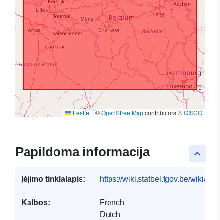
Leaflet
|
©
OpenStreetMap
contributors ©
GISCO
Papildoma informacija
keyboard_arrow_up
Įėjimo tinklalapis:
https://wiki.statbel.fgov.be/wiki/I
Kalbos:
French
Dutch