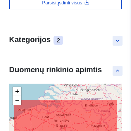
Parsisiųsdinti visus
Kategorijos
2
keyboard_arrow_down
Duomenų rinkinio apimtis
keyboard_arrow_up
+
−