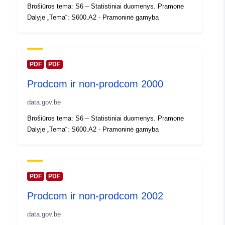
Brošiūros tema: S6 – Statistiniai duomenys. Pramonė
2024
Dalyje „Tema“: S600.A2 - Pramoninė gamyba
Atnaujinta informacija apie duome
30 July 2026
Erdviniai
Koordinatės:
[ [ 2.54, 51.51 ],
PDF
PDF
duomenys:
[ 6.41, 51.51 ], [ 6.41, 49.49 ],
Prodcom ir non-prodcom 2000
[ 2.54, 49.49 ], [ 2.54, 51.51 ]
]
data.gov.be
Rūšis:
Polygon
Brošiūros tema: S6 – Statistiniai duomenys. Pramonė
Dalyje „Tema“: S600.A2 - Pramoninė gamyba
Identifikatoriai:
Q15385#ID
uriRef:
http://data.europa.eu/88u/dataset/
id
PDF
PDF
Prodcom ir non-prodcom 2002
Prieigos teisės:
public
data.gov.be