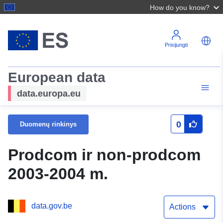
How do you know?
Prisijungti
European data
data.europa.eu
0
Duomenų rinkinys
Prodcom ir non-prodcom
2003-2004 m.
data.gov.be
Actions