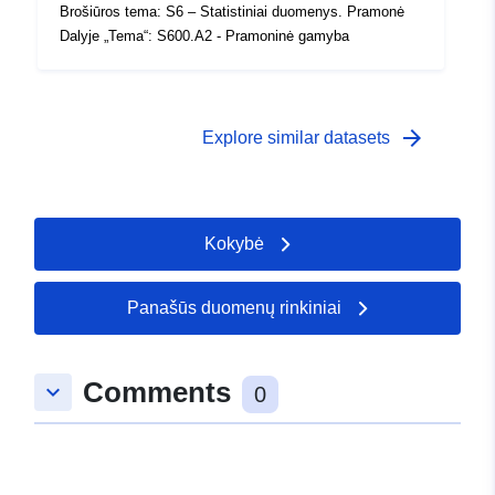
Brošiūros tema: S6 – Statistiniai duomenys. Pramonė
Dalyje „Tema“: S600.A2 - Pramoninė gamyba
arrow_forward
Explore similar datasets
Kokybė
Panašūs duomenų rinkiniai
Comments
keyboard_arrow_down
0