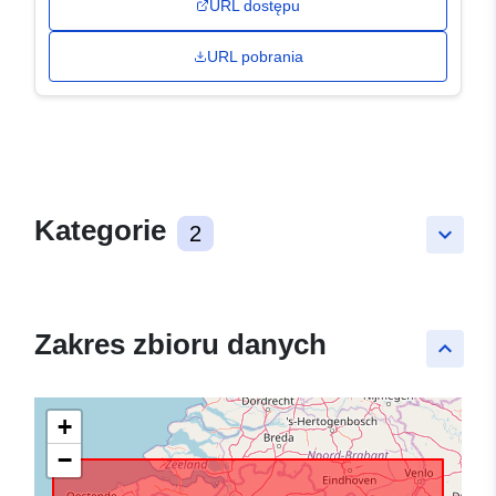
URL dostępu
URL pobrania
Kategorie
2
keyboard_arrow_down
Zakres zbioru danych
keyboard_arrow_up
+
−