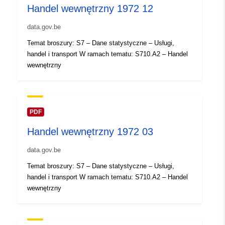
Handel wewnętrzny 1972 12
https://statbel.fgov.be/nl
data.gov.be
Zapis katalogu:
Dodany do data.europa.eu:
14
Temat broszury: S7 – Dane statystyczne – Usługi,
February 2024
handel i transport W ramach tematu: S710.A2 – Handel
Zaktualizowano dane.europa.eu:
wewnętrzny
30 July 2026
Przestrzenne:
Współrzędne:
[ [ 2.54, 51.51
], [ 6.41, 51.51 ], [ 6.41, 49.49
PDF
], [ 2.54, 49.49 ], [ 2.54, 51.51
Handel wewnętrzny 1972 03
] ]
Typ:
Polygon
data.gov.be
Temat broszury: S7 – Dane statystyczne – Usługi,
Identyfikatory:
Q15388#ID
handel i transport W ramach tematu: S710.A2 – Handel
wewnętrzny
uriRef:
http://data.europa.eu/88u/dataset/
id