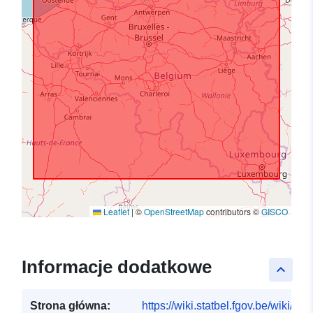
Leaflet
|
©
OpenStreetMap
contributors ©
GISCO
Informacje dodatkowe
keyboard_arrow_up
Strona główna:
https://wiki.statbel.fgov.be/wiki/I