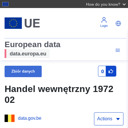
How do you know?
Login
European data
data.europa.eu
0
Zbiór danych
Handel wewnętrzny 1972
02
data.gov.be
Actions