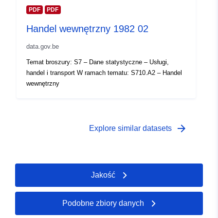
Prawa dostępu:
PDF
PDF
public
Handel wewnętrzny 1982 02
Temporal
01 January 1972
data.gov.be
coverage:
 -
31 December 1972
Temat broszury: S7 – Dane statystyczne – Usługi,
handel i transport W ramach tematu: S710.A2 – Handel
wewnętrzny
arrow_forward
Explore similar datasets
Jakość
Podobne zbiory danych