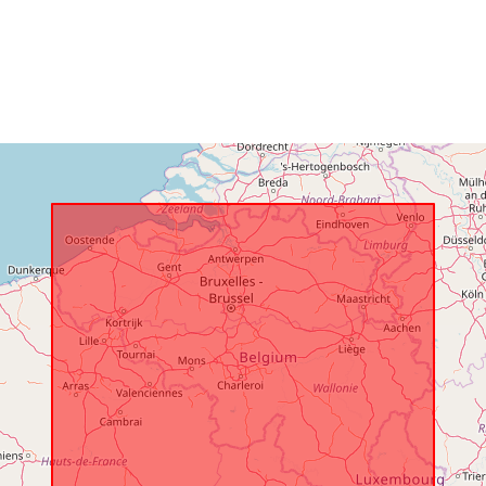
Geograafiline
ulatus:
Identifikaator
uriRef:
Juurdepääsu
sed:
Ajaline katvu