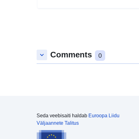
Comments
keyboard_arrow_down
0
Seda veebisaiti haldab
Euroopa Liidu
Väljaannete Talitus