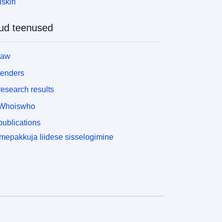
skiri
ud teenused
law
tenders
esearch results
Whoiswho
ublications
epakkuja liidese sisselogimine